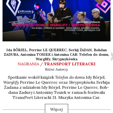
Ida BÖRJEL, Perrine LE QUERREC, Serhij ŻADAN, Bohdan
ZADURA, Antonina TOSIEK i Antonina CAR: Telefon do domu,
Warglify, Skrypnykówka
NAGRANIA /
TRANSPORT LITERACKI
Różni Autorzy
Spo­tka­nie wokół ksią­żek
Tele­fon do domu
Idy Bör­jel,
War­gli­fy
Per­ri­ne Le Quer­rec oraz
Skryp­ny­ków­ka
Ser­hi­ja
Żada­na z udzia­łem Idy Bör­jel, Per­ri­ne Le Quer­re, Boh­
da­na Zadu­ry i Anto­ni­ny Tosiek w ramach festi­wa­lu
Trans­Port Lite­rac­ki 31. Muzy­ka Anto­ni­na Car.
Więcej