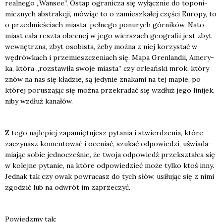
real­ne­go „Wan­see”, Ostap ogra­ni­cza się wyłącz­nie do topo­ni­
micz­nych abs­trak­cji, mówiąc to o zamiesz­ka­łej czę­ści Euro­py, to
o przed­mie­ściach mia­sta, peł­ne­go ponu­rych gór­ni­ków. Nato­
miast cała resz­ta obec­nej w jego wier­szach geo­gra­fii jest zbyt
wewnętrz­na, zbyt oso­bi­sta, żeby moż­na z niej korzy­stać w
wędrów­kach i prze­miesz­cze­niach się. Mapa Gren­lan­dii, Ame­ry­
ka, któ­ra „roz­sta­wi­ła swo­je mia­sta” czy orle­ań­ski mrok, któ­ry
znów na nas się kła­dzie, są jedy­nie zna­ka­mi na tej mapie, po
któ­rej poru­sza­jąc się moż­na prze­kra­dać się wzdłuż jego lini­jek,
niby wzdłuż kana­łów.
Z tego naj­le­piej zapa­mię­tu­jesz pyta­nia i stwier­dze­nia, któ­re
zaczy­nasz komen­to­wać i oce­niać, szu­kać odpo­wie­dzi, uświa­da­
mia­jąc sobie jed­no­cze­śnie, że two­ja odpo­wiedź prze­kształ­ca się
w kolej­ne pyta­nie, na któ­re odpo­wie­dzieć może tyl­ko ktoś inny.
Jed­nak tak czy owak powra­casz do tych słów, usi­łu­jąc się z nimi
zgo­dzić lub na odwrót im zaprze­czyć.
Powiedz­my tak: