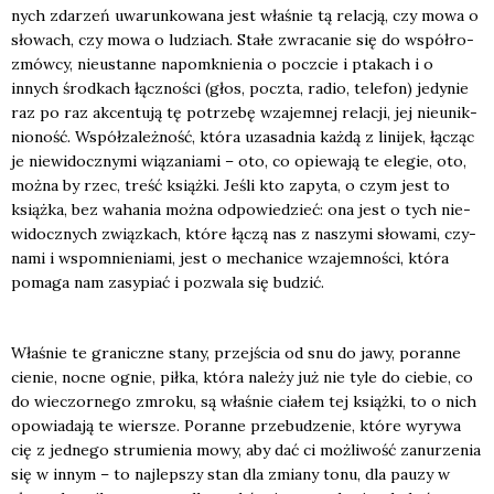
nych zda­rzeń uwa­run­ko­wa­na jest wła­śnie tą rela­cją, czy mowa o
sło­wach, czy mowa o ludziach. Sta­łe zwra­ca­nie się do współ­ro­
zmów­cy, nie­ustan­ne napo­mknie­nia o poczcie i pta­kach i o
innych środ­kach łącz­no­ści (głos, pocz­ta, radio, tele­fon) jedy­nie
raz po raz akcen­tu­ją tę potrze­bę wza­jem­nej rela­cji, jej nie­unik­
nio­ność. Współ­za­leż­ność, któ­ra uza­sad­nia każ­dą z lini­jek, łącząc
je nie­wi­docz­ny­mi wią­za­nia­mi – oto, co opie­wa­ją te ele­gie, oto,
moż­na by rzec, treść książ­ki. Jeśli kto zapy­ta, o czym jest to
książ­ka, bez waha­nia moż­na odpo­wie­dzieć: ona jest o tych nie­
wi­docz­nych związ­kach, któ­re łączą nas z naszy­mi sło­wa­mi, czy­
na­mi i wspo­mnie­nia­mi, jest o mecha­ni­ce wza­jem­no­ści, któ­ra
poma­ga nam zasy­piać i pozwa­la się budzić.
Wła­śnie te gra­nicz­ne sta­ny, przej­ścia od snu do jawy, poran­ne
cie­nie, noc­ne ognie, pił­ka, któ­ra nale­ży już nie tyle do cie­bie, co
do wie­czor­ne­go zmro­ku, są wła­śnie cia­łem tej książ­ki, to o nich
opo­wia­da­ją te wier­sze. Poran­ne prze­bu­dze­nie, któ­re wyry­wa
cię z jed­ne­go stru­mie­nia mowy, aby dać ci moż­li­wość zanu­rze­nia
się w innym – to naj­lep­szy stan dla zmia­ny tonu, dla pau­zy w