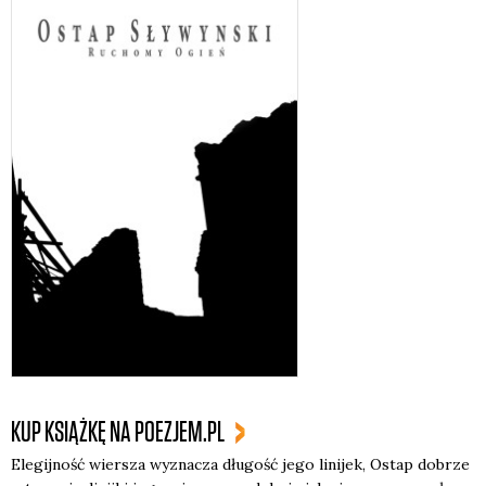
KUP KSIĄŻKĘ NA POEZJEM.PL
Ele­gij­ność wier­sza wyzna­cza dłu­gość jego lini­jek, Ostap dobrze