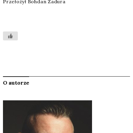
Prze­ło­żył Boh­dan Zadu­ra
O autorze