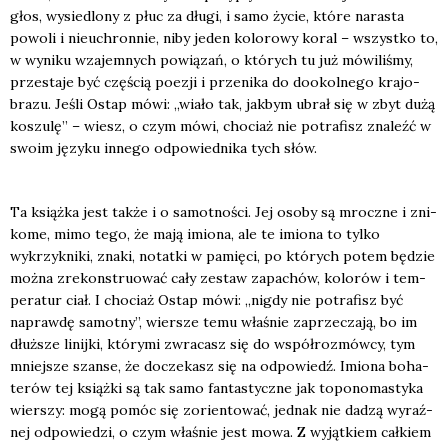
głos, wysie­dlo­ny z płuc za dłu­gi, i samo życie, któ­re nara­sta
powo­li i nie­uchron­nie, niby jeden kolo­ro­wy koral – wszyst­ko to,
w wyni­ku wza­jem­nych powią­zań, o któ­rych tu już mówi­li­śmy,
prze­sta­je być czę­ścią poezji i prze­ni­ka do dookol­ne­go kra­jo­
bra­zu. Jeśli Ostap mówi: „wia­ło tak, jak­bym ubrał się w zbyt dużą
koszu­lę” – wiesz, o czym mówi, cho­ciaż nie potra­fisz zna­leźć w
swo­im języ­ku inne­go odpo­wied­ni­ka tych słów.
Ta książ­ka jest tak­że i o samot­no­ści. Jej oso­by są mrocz­ne i zni­
ko­me, mimo tego, że mają imio­na, ale te imio­na to tyl­ko
wykrzyk­ni­ki, zna­ki, notat­ki w pamię­ci, po któ­rych potem będzie
moż­na zre­kon­stru­ować cały zestaw zapa­chów, kolo­rów i tem­
pe­ra­tur ciał. I cho­ciaż Ostap mówi: „nigdy nie potra­fisz być
napraw­dę samot­ny”, wier­sze temu wła­śnie zaprze­cza­ją, bo im
dłuż­sze linij­ki, któ­ry­mi zwra­casz się do współ­ro­zmów­cy, tym
mniej­sze szan­se, że docze­kasz się na odpo­wiedź. Imio­na boha­
te­rów tej książ­ki są tak samo fan­ta­stycz­ne jak topo­no­ma­sty­ka
wier­szy: mogą pomóc się zorien­to­wać, jed­nak nie dadzą wyraź­
nej odpo­wie­dzi, o czym wła­śnie jest mowa. Z wyjąt­kiem cał­kiem