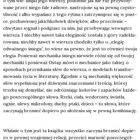
o tym wie: linij­ki jego wier­szy, podob­nie jak nie raz przy­wo­ły­
wa­ne przez nie­go fale radio­we, nastro­jo­ne są na pew­ną czę­sto­
tli­wość i albo wypa­dasz z tego ryt­mu i zatrzy­mu­jesz się w pust­
ce, pozba­wio­nej jakich­kol­wiek dźwię­ków, albo prze­ciw­nie –
chwy­tasz sygnał i podą­żasz za nim, już prze­by­wa­jąc wewnątrz
wier­sza. I niech­by nawet taka ele­gij­ność zosta­ła z góry zade­kla­
ro­wa­na, niech­by nawet w wier­szu cho­dzi­ło tyl­ko o „ele­gię
odważ­ne­go śnie­gu”, to wiesz na pew­no, że jest to rów­nież two­ja
ele­gia. Ponie­waż mecha­ni­ka śnie­gu nie­wie­le róż­ni się od two­jej
mecha­ni­ki i ponie­waż Ostap mówi o mecha­ni­ce jako takiej, o
spo­so­bach prze­ni­ka­nia słów do wier­sza, o mode­lach trans­for­
mo­wa­nia życia w lite­ra­tu­rę. Zgod­nie z tą mecha­ni­ką więk­szość
słów wypeł­nio­na jest dziw­ny­mi zna­cze­nia­mi i tre­ścią, któ­rej
trze­ba się domy­ślać, nie odróż­nia­jąc kolo­rów i zapa­chów każ­de­
go poszcze­gól­ne­go sło­wa. Rze­ki, cia­ła, wodo­ro­sty, świa­tła,
ognie, ule­wy, mikro­fo­ny, duchy, pta­ki, dzie­ci – to sło­wa, któ­re
zaczy­na­ją brzmieć dopie­ro po uło­że­niu się w pew­ną kom­bi­na­cję.
Wła­śnie o tym jest ta książ­ka: wszyst­ko zaczy­na brzmieć dopie­
ro w pew­nej wza­jem­nej rela­cji, prze­cież mar­ność poszcze­gól­