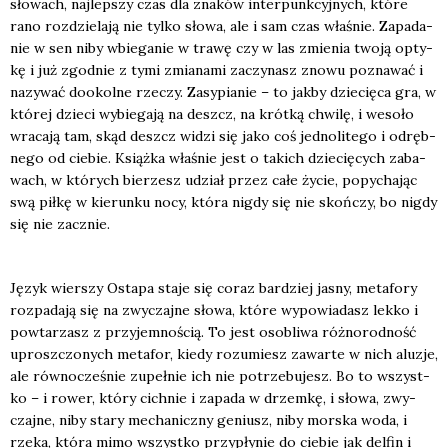
sło­wach, naj­lep­szy czas dla zna­ków inter­punk­cyj­nych, któ­re
rano roz­dzie­la­ją nie tyl­ko sło­wa, ale i sam czas wła­śnie. Zapa­da­
nie w sen niby wbie­ga­nie w tra­wę czy w las zmie­nia two­ją opty­
kę i już zgod­nie z tymi zmia­na­mi zaczy­nasz zno­wu pozna­wać i
nazy­wać dookol­ne rze­czy. Zasy­pia­nie – to jak­by dzie­cię­ca gra, w
któ­rej dzie­ci wybie­ga­ją na deszcz, na krót­ką chwi­lę, i weso­ło
wra­ca­ją tam, skąd deszcz widzi się jako coś jed­no­li­te­go i odręb­
ne­go od cie­bie. Książ­ka wła­śnie jest o takich dzie­cię­cych zaba­
wach, w któ­rych bie­rzesz udział przez całe życie, popy­cha­jąc
swą pił­kę w kie­run­ku nocy, któ­ra nigdy się nie skoń­czy, bo nigdy
się nie zacznie.
Język wier­szy Osta­pa sta­je się coraz bar­dziej jasny, meta­fo­ry
roz­pa­da­ją się na zwy­czaj­ne sło­wa, któ­re wypo­wia­dasz lek­ko i
powta­rzasz z przy­jem­no­ścią. To jest oso­bli­wa róż­no­rod­ność
uprosz­czo­nych meta­for, kie­dy rozu­miesz zawar­te w nich alu­zje,
ale rów­no­cze­śnie zupeł­nie ich nie potrze­bu­jesz. Bo to wszyst­
ko – i rower, któ­ry cich­nie i zapa­da w drzem­kę, i sło­wa, zwy­
czaj­ne, niby sta­ry mecha­nicz­ny geniusz, niby mor­ska woda, i
rze­ka, któ­ra mimo wszyst­ko przy­pły­nie do cie­bie jak del­fin i