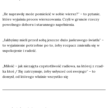
„Ile napraw­dę może pomie­ścić w sobie wiersz?” – to pyta­nie,
któ­re wyja­śnia pro­ces wier­szo­wa­nia. Czy­li w grun­cie rze­czy
powol­ne­go dobo­ru i sta­ran­ne­go napeł­nie­nia.
„Jak­by­śmy mie­li przed sobą jesz­cze dużo jaskra­we­go świa­tła” –
to wyja­śnie­nie potrzeb­ne po to, żeby roz­pacz zmie­ni­ła się w
uspo­ko­je­nie i radość.
„Miłość – jak nie­za­ję­ta czę­sto­tli­wość radio­wa, na któ­rej z rzad­
ka ktoś / Się zatrzy­mu­je, żeby usły­szeć coś swo­je­go” – to
domysł, od któ­re­go wła­śnie wszyst­ko się