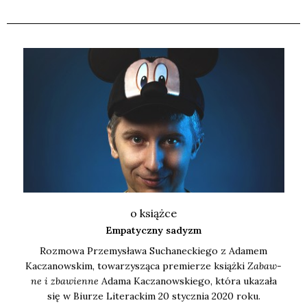
o książce
Empatyczny sadyzm
Roz­mo­wa Prze­my­sła­wa Sucha­nec­kie­go z Ada­mem
Kacza­now­skim, towa­rzy­szą­ca pre­mie­rze książ­ki
Zabaw­
ne i zba­wien­ne
Ada­ma Kacza­now­skie­go, któ­ra uka­za­ła
się w Biu­rze Lite­rac­kim 20 stycz­nia 2020 roku.