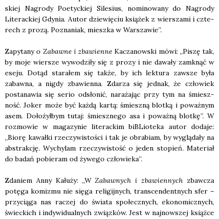
skiej Nagro­dy Poetyc­kiej Sile­sius, nomi­no­wa­ny do Nagro­dy
Lite­rac­kiej Gdy­nia. Autor dzie­wię­ciu ksią­żek z wier­sza­mi i czte­
rech z pro­zą. Pozna­niak, miesz­ka w War­sza­wie”.
Zapy­ta­ny o
Zabaw­ne i zba­wien­ne
Kacza­now­ski mówi: „Piszę tak,
by moje wier­sze wywo­dzi­ły się z pro­zy i nie dawa­ły zamknąć w
ese­ju. Dotąd sta­ra­łem się tak­że, by ich lek­tu­ra zawsze była
zabaw­na, a nigdy zba­wien­na. Zda­rza się jed­nak, że czło­wiek
posta­na­wia się serio odsło­nić, nara­ża­jąc przy tym na śmiesz­
ność. Joker może być każ­dą kar­tą: śmiesz­ną blot­ką i poważ­nym
asem. Doło­żył­bym tutaj: śmiesz­ne­go asa i poważ­ną blot­kę”. W
roz­mo­wie w maga­zy­nie lite­rac­kim biBLio­te­ka autor doda­je:
„Bio­rę kawał­ki rze­czy­wi­sto­ści i tak je obra­biam, by wyglą­da­ły na
abs­trak­cję. Wychy­lam rze­czy­wi­stość o jeden sto­pień. Mate­riał
do badań pobie­ram od żywe­go czło­wie­ka”.
Zda­niem Anny Kału­ży: „W
Zabaw­nych i zba­wien­nych
zbaw­cza
potę­ga komi­zmu nie się­ga reli­gij­nych, trans­cen­dent­nych sfer –
przy­cią­ga nas raczej do świa­ta spo­łecz­nych, eko­no­micz­nych,
świec­kich i indy­wi­du­al­nych związ­ków. Jest w naj­now­szej książ­ce