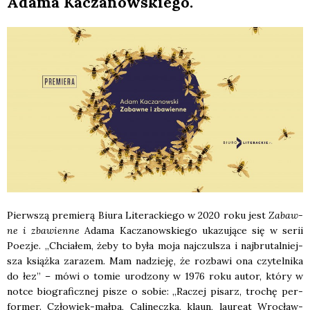
Ada­ma Kacza­now­skie­go.
Pierw­szą pre­mie­rą Biu­ra Lite­rac­kie­go w 2020 roku jest
Zabaw­
ne i zba­wien­ne
Ada­ma Kacza­now­skie­go uka­zu­ją­ce się w serii
Poezje. „Chcia­łem, żeby to była moja naj­czul­sza i naj­bru­tal­niej­
sza książ­ka zara­zem. Mam nadzie­ję, że roz­ba­wi ona czy­tel­ni­ka
do łez” – mówi o tomie uro­dzo­ny w 1976 roku autor, któ­ry w
not­ce bio­gra­ficz­nej pisze o sobie: „Raczej pisarz, tro­chę per­
for­mer. Czło­wiek-mał­pa, Cali­necz­ka, klaun, lau­re­at Wro­cław­