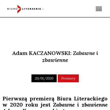
Skip
to
content
Adam KACZANOWSKI:
Zabawne i
zbawienne
20/01/2020
Premiery
Pierw­szą pre­mie­rą Biu­ra Lite­rac­kie­go
w 2020 roku jest
Zabaw­ne i zba­wien­ne