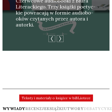
Czerw­co­we audio­bo­oki z Biu­ra
Lite­rac­kie­go. Trzy książ­ki poetyc­
kie powra­ca­ją w for­mie audio­bo­
oków czy­ta­nych przez auto­ra i
autor­ki.
Teksty i materiały o książce w biBLiotece
WYWIADY
RECENZJE
KSIĄŻKI
UTWORY
DEBATY
CYK