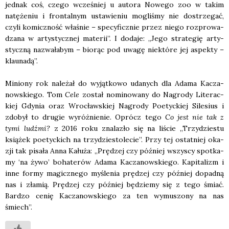
jed­nak coś, cze­go wcze­śniej u auto­ra Nowe­go zoo w takim
natę­że­niu i fron­tal­nym usta­wie­niu mogli­śmy nie dostrze­gać,
czy­li komicz­ność wła­śnie – spe­cy­ficz­nie przez nie­go roz­pro­wa­
dza­na w arty­stycz­nej mate­rii”. I doda­je: „Jego stra­te­gię arty­
stycz­ną nazwa­ła­bym – bio­rąc pod uwa­gę nie­któ­re jej aspek­ty –
klau­na­dą”.
Minio­ny rok nale­żał do wyjąt­ko­wo uda­nych dla Ada­ma Kacza­
now­skie­go. Tom
Cele
został nomi­no­wa­ny do Nagro­dy Lite­rac­
kiej Gdy­nia oraz Wro­cław­skiej Nagro­dy Poetyc­kiej Sile­sius i
zdo­był to dru­gie wyróż­nie­nie. Oprócz tego
Co jest nie tak z
tymi ludź­mi?
z 2016 roku zna­la­zło się na liście „Trzy­dzie­stu
ksią­żek poetyc­kich na trzy­dzie­sto­le­cie”. Przy tej ostat­niej oka­
zji tak pisa­ła Anna Kału­ża: „Prę­dzej czy póź­niej wszy­scy spo­tka­
my ‘na żywo’ boha­te­rów Ada­ma Kacza­now­skie­go. Kapi­ta­lizm i
inne for­my magicz­ne­go myśle­nia prę­dzej czy póź­niej dopad­ną
nas i zła­mią. Prę­dzej czy póź­niej będzie­my się z tego śmiać.
Bar­dzo cenię Kacza­now­skie­go za ten wymu­szo­ny na nas
śmiech”.