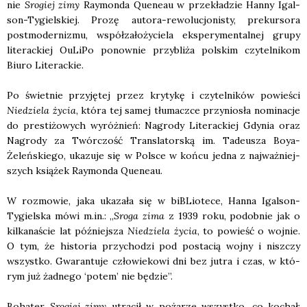
nie
Sro­giej zimy
Ray­mon­da Quene­au w prze­kła­dzie Han­ny Igal­
son-Tygiel­skiej. Pro­zę auto­ra-rewo­lu­cjo­ni­sty, pre­kur­so­ra
post­mo­der­ni­zmu, współ­za­ło­ży­cie­la eks­pe­ry­men­tal­nej gru­py
lite­rac­kiej OuLi­Po ponow­nie przy­bli­ża pol­skim czy­tel­ni­kom
Biu­ro Lite­rac­kie.
Po świet­nie przy­ję­tej przez kry­ty­kę i czy­tel­ni­ków powie­ści
Nie­dzie­la życia
, któ­ra tej samej tłu­macz­ce przy­nio­sła nomi­na­cje
do pre­sti­żo­wych wyróż­nień: Nagro­dy Lite­rac­kiej Gdy­nia oraz
Nagro­dy za Twór­czość Trans­la­tor­ską im. Tade­usza Boya-
Żeleń­skie­go, uka­zu­je się w Pol­sce w koń­cu jed­na z naj­waż­niej­
szych ksią­żek Ray­mon­da Quene­au.
W roz­mo­wie, jaka uka­za­ła się w biBLio­te­ce, Han­na Igal­son-
Tygiel­ska mówi m.in.: „
Sro­ga zima
z 1939 roku, podob­nie jak o
kil­ka­na­ście lat póź­niej­sza
Nie­dzie­la życia
, to powieść o woj­nie.
O tym, że histo­ria przy­cho­dzi pod posta­cią woj­ny i nisz­czy
wszyst­ko. Gwa­ran­tu­je czło­wie­ko­wi dni bez jutra i czas, w któ­
rym już żad­ne­go ‘potem’ nie będzie”.
Boha­ter
Sro­giej zimy
utra­cił w poża­rze wszyst­ko, co kochał: