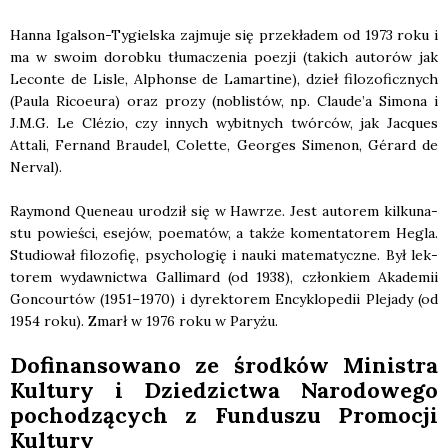
Han­na Igal­son-Tygiel­ska zaj­mu­je się prze­kła­dem od 1973 roku i
ma w swo­im dorob­ku tłu­ma­cze­nia poezji (takich auto­rów jak
Lecon­te de Lisle, Alphon­se de Lamar­ti­ne), dzieł filo­zo­ficz­nych
(Pau­la Rico­eu­ra) oraz pro­zy (nobli­stów, np. Claude’a Simo­na i
J.M.G. Le Clézio, czy innych wybit­nych twór­ców, jak Jacqu­es
Atta­li, Fer­nand Brau­del, Colet­te, Geo­r­ges Sime­non, Gérard de
Nerval).
Ray­mond Quene­au uro­dził się w Haw­rze. Jest auto­rem kil­ku­na­
stu powie­ści, ese­jów, poema­tów, a tak­że komen­ta­to­rem Hegla.
Stu­dio­wał filo­zo­fię, psy­cho­lo­gię i nauki mate­ma­tycz­ne. Był lek­
to­rem wydaw­nic­twa Gal­li­mard (od 1938), człon­kiem Aka­de­mii
Gon­co­ur­tów (1951–1970) i dyrek­to­rem Ency­klo­pe­dii Ple­ja­dy (od
1954 roku). Zmarł w 1976 roku w Pary­żu.
Dofi­nan­so­wa­no ze środ­ków Mini­stra
Kul­tu­ry i Dzie­dzic­twa Naro­do­we­go
pocho­dzą­cych z Fun­du­szu Pro­mo­cji
Kul­tu­ry