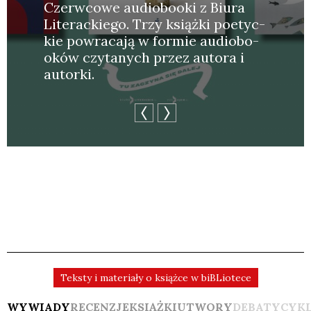
Czerw­co­we audio­bo­oki z Biu­ra
Lite­rac­kie­go. Trzy książ­ki poetyc­
kie powra­ca­ją w for­mie audio­bo­
oków czy­ta­nych przez auto­ra i
autor­ki.
Teksty i materiały o książce w biBLiotece
WYWIADY
RECENZJE
KSIĄŻKI
UTWORY
DEBATY
CYK