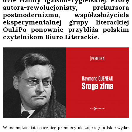
dzie Han­ny Igal­son-Tygiel­skiej. Pro­zę
auto­ra-rewo­lu­cjo­ni­sty, pre­kur­so­ra
post­mo­der­ni­zmu, współ­za­ło­ży­cie­la
eks­pe­ry­men­tal­nej gru­py lite­rac­kiej
OuLi­Po ponow­nie przy­bli­ża pol­skim
czy­tel­ni­kom Biu­ro Lite­rac­kie.
W osiem­dzie­sią­tą rocz­ni­cę pre­mie­ry uka­zu­je się pol­skie wyda­