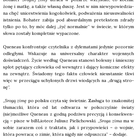
żonę i mat­kę, a tak­że wła­sną duszę. Jest w nim nie­wy­po­wie­dzia­
na chęć uni­ce­stwie­nia kogo­kol­wiek, pod­wa­że­nia nie­usu­wal­no­ści
ist­nie­nia. Boha­ter zabi­ja pod absur­dal­nym pre­tek­stem zdra­dy
tyl­ko po to, by móc dalej „żyć nor­mal­nie” w świe­cie, w któ­rym
sło­wa zosta­ły kom­plet­nie wypa­czo­ne.
Quene­au kon­fron­tu­je czy­tel­ni­ka z dyle­ma­ta­mi jedy­nie pozor­nie
odle­gły­mi. Wska­zu­je na uni­wer­sal­ny cha­rak­ter wojen­nych
doświad­czeń. Życie według Quene­au sta­no­wi bole­sny i śmiesz­ny
splot pęta­ją­cy czło­wie­ka od wewnątrz i dają­cy komicz­ne efek­ty
na zewnątrz. Świa­do­my tego fak­tu czło­wiek nie­ustan­nie tkwi
więc w prze­cią­gu uchy­lo­nych drzwi wio­dą­cych na „dru­gą stro­
nę”.
„
Sro­gą zimę
po pol­sku czy­ta się świet­nie. Zasłu­ga to zna­ko­mi­tej
tłu­macz­ki, któ­ra od lat odtwa­rza w pol­sz­czyź­nie świa­ty
(nie)możliwe Quene­au z god­ną podzi­wu pre­cy­zją i kon­se­kwen­
cją – pisze w biBLio­te­ce Juliusz Pie­li­chow­ski. „
Sro­ga zima
ma w
sobie zara­zem coś z trak­ta­tu, jak i przy­po­wie­ści – o woj­nie,
któ­ra powra­ca; o zimie, któ­ra nigdy nie odpusz­cza” – doda­je.