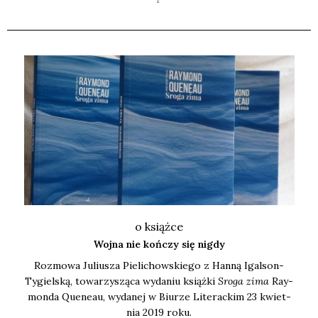
o książce
Wojna nie kończy się nigdy
Roz­mo­wa Juliu­sza Pie­li­chow­skie­go z Han­ną Igal­son-
Tygiel­ską, towa­rzy­szą­ca wyda­niu książ­ki
Sro­ga zima
Ray­
mon­da Quene­au, wyda­nej w Biu­rze Lite­rac­kim 23 kwiet­
nia 2019 roku.