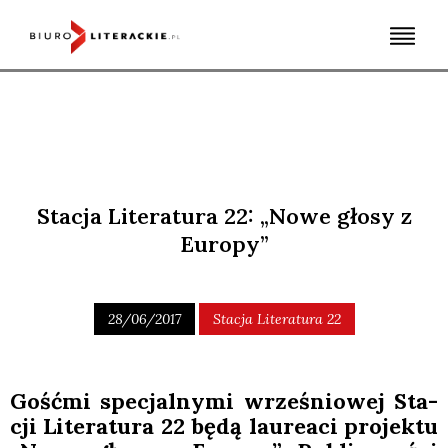
Skip
to
content
Stacja Literatura 22: „Nowe głosy z
Europy”
28/06/2017
Stacja Literatura 22
Gość­mi spe­cjal­ny­mi wrze­śnio­wej Sta­
cji Lite­ra­tu­ra 22 będą lau­re­aci pro­jek­tu