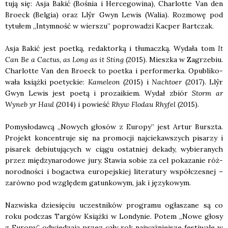
tu­ją się: Asja Bakić (Bośnia i Her­ce­go­wi­na), Char­lot­te Van den
Bro­eck (Bel­gia) oraz Llŷr Gwyn Lewis (Walia). Roz­mo­wę pod
tytu­łem „Intym­ność w wier­szu” popro­wa­dzi Kac­per Bart­czak.
Asja Bakić jest poet­ką, redak­tor­ką i tłu­macz­ką. Wyda­ła tom
It
Can Be a Cac­tus, as Long as it Sting
(2015). Miesz­ka w Zagrze­biu.
Char­lot­te Van den Bro­eck to poet­ka i per­for­mer­ka. Opu­bli­ko­
wa­ła książ­ki poetyc­kie:
Kame­le­on
(2015) i
Nachto­er
(2017). Llŷr
Gwyn Lewis jest poetą i pro­za­ikiem. Wydał zbiór
Storm ar
Wyneb yr Haul
(2014) i powieść
Rhyw Flo­dau Rhy­fel
(2015).
Pomy­sło­daw­cą „Nowych gło­sów z Euro­py” jest Artur Bursz­ta.
Pro­jekt kon­cen­tru­je się na pro­mo­cji naj­cie­kaw­szych pisa­rzy i
pisa­rek debiu­tu­ją­cych w cią­gu ostat­niej deka­dy, wybie­ra­nych
przez mię­dzy­na­ro­do­we jury. Sta­wia sobie za cel poka­za­nie róż­
no­rod­no­ści i bogac­twa euro­pej­skiej lite­ra­tu­ry współ­cze­snej –
zarów­no pod wzglę­dem gatun­ko­wym, jak i języ­ko­wym.
Nazwi­ska dzie­się­ciu uczest­ni­ków pro­gra­mu ogła­sza­ne są co
roku pod­czas Tar­gów Książ­ki w Lon­dy­nie. Potem „Nowe gło­sy
z Euro­py” odwie­dza­ją przez cały rok naj­waż­niej­sze festi­wa­le w