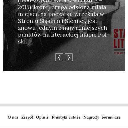
(1996–2003) i Wro­cła­wiu (2004–
2015), któ­rej dru­ga odsło­na mia­ła
miej­sce na począt­ku wrze­śnia w
Stro­niu Ślą­skim i Sien­nej, jest
zno­wu jed­nym z naj­waż­niej­szych
punk­tów na lite­rac­kiej mapie Pol­
ski.
O nas
Zespół
Opinie
Praktyki i staże
Nagrody
Formularz