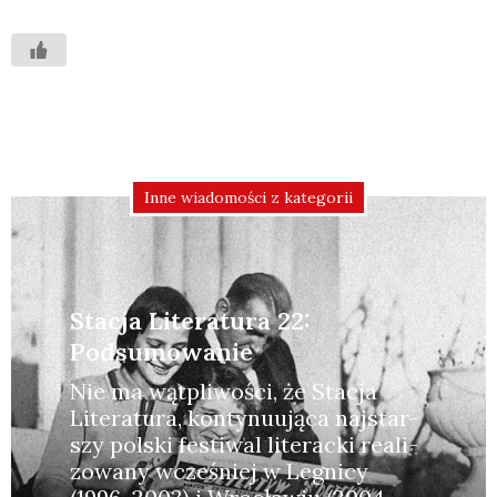
Inne wiadomości z kategorii
Stacja Literatura 22:
Podsumowanie
Nie ma wąt­pli­wo­ści, że Sta­cja
Lite­ra­tu­ra, kon­ty­nu­ują­ca naj­star­
szy pol­ski festi­wal lite­rac­ki reali­
zo­wa­ny wcze­śniej w Legni­cy