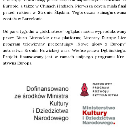
Euro­pie, a tak­że w Chi­nach i Indiach. Pierw­sza edy­cja mia­ła finał
przed rokiem w Stro­niu Ślą­skim. Tego­rocz­na zain­a­gu­ro­wa­na
zosta­ła w Bar­ce­lo­nie.
Od paru tygo­dni w „biBLio­te­ce” oglą­dać moż­na wypro­du­ko­wa­ny
przez Biu­ro Lite­rac­kie oraz plat­for­mę Lite­ra­ry Euro­pe Live
pro­gram tele­wi­zyj­ny pre­zen­tu­ją­cy „Nowe gło­sy z Euro­py”
autor­stwa Bron­ki Nowic­kiej oraz Wień­czy­sła­wa Dębiń­skie­go.
Pro­jekt finan­so­wa­ny jest w ramach unij­ne­go pro­gra­mu Kre­
atyw­na Euro­pa.