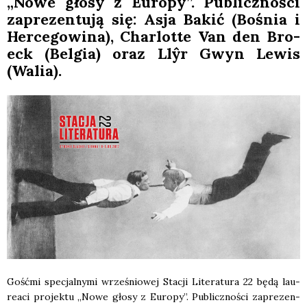
„Nowe gło­sy z Euro­py”. Publicz­no­ści
zapre­zen­tu­ją się: Asja Bakić (Bośnia i
Her­ce­go­wi­na), Char­lot­te Van den Bro­
eck (Bel­gia) oraz Llŷr Gwyn Lewis
(Walia).
Gość­mi spe­cjal­ny­mi wrze­śnio­wej Sta­cji Lite­ra­tu­ra 22 będą lau­
re­aci pro­jek­tu „Nowe gło­sy z Euro­py”. Publicz­no­ści zapre­zen­