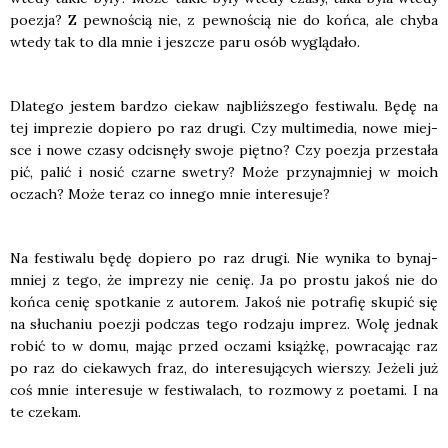
poezja? Z pew­no­ścią nie, z pew­no­ścią nie do koń­ca, ale chy­ba
wte­dy tak to dla mnie i jesz­cze paru osób wyglą­da­ło.
Dla­te­go jestem bar­dzo cie­kaw naj­bliż­sze­go festi­wa­lu. Będę na
tej impre­zie dopie­ro po raz dru­gi. Czy mul­ti­me­dia, nowe miej­
sce i nowe cza­sy odci­snę­ły swo­je pięt­no? Czy poezja prze­sta­ła
pić, palić i nosić czar­ne swe­try? Może przy­naj­mniej w moich
oczach? Może teraz co inne­go mnie inte­re­su­je?
Na festi­wa­lu będę dopie­ro po raz dru­gi. Nie wyni­ka to bynaj­
mniej z tego, że impre­zy nie cenię. Ja po pro­stu jakoś nie do
koń­ca cenię spo­tka­nie z auto­rem. Jakoś nie potra­fię sku­pić się
na słu­cha­niu poezji pod­czas tego rodza­ju imprez. Wolę jed­nak
robić to w domu, mając przed ocza­mi książ­kę, powra­ca­jąc raz
po raz do cie­ka­wych fraz, do inte­re­su­ją­cych wier­szy. Jeże­li już
coś mnie inte­re­su­je w festi­wa­lach, to roz­mo­wy z poeta­mi. I na
te cze­kam.