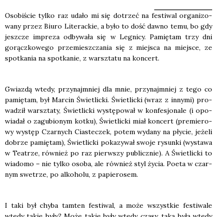
Oso­bi­ście tyl­ko raz uda­ło mi się dotrzeć na festi­wal orga­ni­zo­
wa­ny przez Biu­ro Lite­rac­kie, a było to dość daw­no temu, bo gdy
jesz­cze impre­za odby­wa­ła się w Legni­cy. Pamię­tam trzy dni
gorącz­ko­we­go prze­miesz­cza­nia się z miej­sca na miej­sce, ze
spo­tka­nia na spo­tka­nie, z warsz­ta­tu na kon­cert.
Gwiaz­dą wte­dy, przy­naj­mniej dla mnie, przy­naj­mniej z tego co
pamię­tam, był Mar­cin Świe­tlic­ki. Świe­tlic­ki (wraz z inny­mi) pro­
wa­dził warsz­ta­ty, Świe­tlic­ki wystę­po­wał w kon­fe­sjo­na­le (i opo­
wia­dał o zagu­bio­nym kot­ku), Świe­tlic­ki miał kon­cert (pre­mie­ro­
wy występ Czar­nych Cia­ste­czek, potem wyda­ny na pły­cie, jeże­li
dobrze pamię­tam), Świe­tlic­ki poka­zy­wał swo­je rysun­ki (wysta­wa
w Teatrze, rów­nież po raz pierw­szy publicz­nie). A Świe­tlic­ki to
wia­do­mo – nie tyl­ko oso­ba, ale rów­nież styl życia. Poeta w czar­
nym swe­trze, po alko­ho­lu, z papie­ro­sem.
I taki był chy­ba tam­ten festi­wal, a może wszyst­kie festi­wa­le
wte­dy takie były? Może takie były wte­dy cza­sy, taka była wte­dy