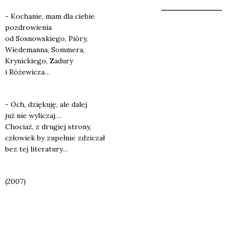
- Kocha­nie, mam dla cie­bie
pozdro­wie­nia
od Sosnow­skie­go, Pió­ry,
Wie­de­man­na, Som­me­ra,
Kry­nic­kie­go, Zadu­ry
i Róże­wi­cza…
- Och, dzię­ku­ję, ale dalej
już nie wyli­czaj…
Cho­ciaż, z dru­giej stro­ny,
czło­wiek by zupeł­nie zdzi­czał
bez tej lite­ra­tu­ry…
(2007)