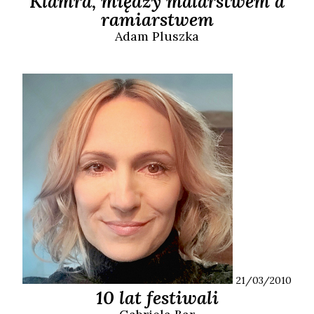
Klamra, między malarstwem a
ramiarstwem
Adam
Pluszka
21/03/2010
10 lat festiwali