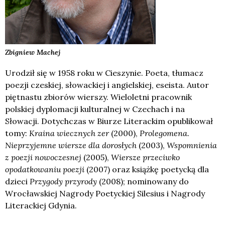
Zbigniew
Machej
Urodził się w 1958 roku w Cieszynie. Poeta, tłumacz
poezji czeskiej, słowackiej i angielskiej, eseista. Autor
piętnastu zbiorów wierszy. Wieloletni pracownik
polskiej dyplomacji kulturalnej w Czechach i na
Słowacji. Dotychczas w Biurze Literackim opublikował
tomy:
Kraina wiecznych zer
(2000),
Prolegomena.
Nieprzyjemne wiersze dla dorosłych
(2003),
Wspomnienia
z poezji nowoczesnej
(2005),
Wiersze przeciwko
opodatkowaniu poezji
(2007) oraz książkę poetycką dla
dzieci
Przygody przyrody
(2008); nominowany do
Wrocławskiej Nagrody Poetyckiej Silesius i Nagrody
Literackiej Gdynia.