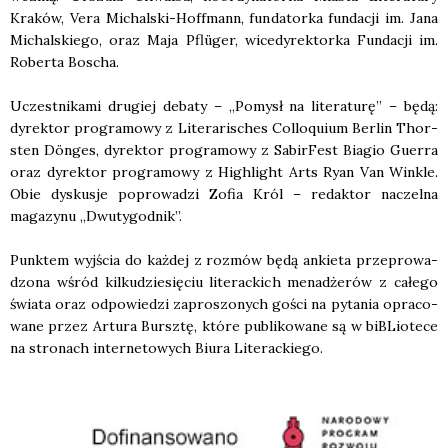
Kra­ków, Vera Michal­ski-Hof­f­mann, fun­da­tor­ka fun­da­cji im. Jana
Michal­skie­go, oraz Maja Pflüger, wice­dy­rek­tor­ka Fun­da­cji im.
Rober­ta Boscha.
Uczest­ni­ka­mi dru­giej deba­ty – „Pomysł na lite­ra­tu­rę” – będą:
dyrek­tor pro­gra­mo­wy z Lite­ra­ri­sches Col­lo­qu­ium Ber­lin Thor­
sten Dön­ges, dyrek­tor pro­gra­mo­wy z Sabir­Fest Bia­gio Guer­ra
oraz dyrek­tor pro­gra­mo­wy z High­li­ght Arts Ryan Van Win­kle.
Obie dys­ku­sje popro­wa­dzi Zofia Król – redak­tor naczel­na
maga­zy­nu „Dwu­ty­go­dnik”.
Punk­tem wyj­ścia do każ­dej z roz­mów będą ankie­ta prze­pro­wa­
dzo­na wśród kil­ku­dzie­się­ciu lite­rac­kich mena­dże­rów z całe­go
świa­ta oraz odpo­wie­dzi zapro­szo­nych gości na pyta­nia opra­co­
wa­ne przez Artu­ra Bursz­tę, któ­re publi­ko­wa­ne są w biBLio­te­ce
na stro­nach inter­ne­to­wych Biu­ra Lite­rac­kie­go.