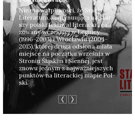
Nie ma wąt­pli­wo­ści, że Sta­cja
Lite­ra­tu­ra, kon­ty­nu­ują­ca naj­star­
szy pol­ski festi­wal lite­rac­ki reali­
zo­wa­ny wcze­śniej w Legni­cy
(1996–2003) i Wro­cła­wiu (2004–
2015), któ­rej dru­ga odsło­na mia­ła
miej­sce na począt­ku wrze­śnia w
Stro­niu Ślą­skim i Sien­nej, jest
zno­wu jed­nym z naj­waż­niej­szych
punk­tów na lite­rac­kiej mapie Pol­
ski.