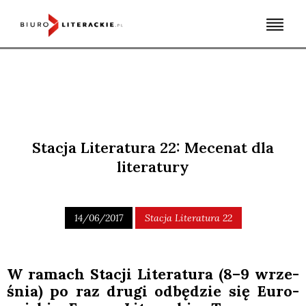
Skip
to
content
Stacja Literatura 22: Mecenat dla
literatury
14/06/2017
Stacja Literatura 22
W ramach Sta­cji Lite­ra­tu­ra (8–9 wrze­
śnia) po raz dru­gi odbę­dzie się Euro­