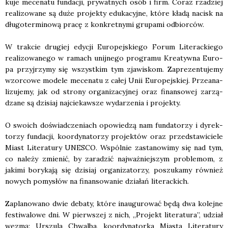
ku­je mece­na­tu fun­da­cji, pry­wat­nych osób i firm. Coraz rza­dziej
reali­zo­wa­ne są duże pro­jek­ty edu­ka­cyj­ne, któ­re kła­dą nacisk na
dłu­go­ter­mi­no­wą pra­cę z kon­kret­ny­mi gru­pa­mi odbior­ców.
W trak­cie dru­giej edy­cji Euro­pej­skie­go Forum Lite­rac­kie­go
reali­zo­wa­ne­go w ramach unij­ne­go pro­gra­mu Kre­atyw­na Euro­
pa przyj­rzy­my się wszyst­kim tym zja­wi­skom. Zapre­zen­tu­je­my
wzor­co­we mode­le mece­na­tu z całej Unii Euro­pej­skiej. Prze­ana­
li­zu­je­my, jak od stro­ny orga­ni­za­cyj­nej oraz finan­so­wej zarzą­
dza­ne są dzi­siaj naj­cie­kaw­sze wyda­rze­nia i pro­jek­ty.
O swo­ich doświad­cze­niach opo­wie­dzą nam fun­da­to­rzy i dyrek­
to­rzy fun­da­cji, koor­dy­na­to­rzy pro­jek­tów oraz przed­sta­wi­cie­le
Miast Lite­ra­tu­ry UNESCO. Wspól­nie zasta­no­wi­my się nad tym,
co nale­ży zmie­nić, by zara­dzić naj­waż­niej­szym pro­ble­mom, z
jaki­mi bory­ka­ją się dzi­siaj orga­ni­za­to­rzy, poszu­ka­my rów­nież
nowych pomy­słów na finan­so­wa­nie dzia­łań lite­rac­kich.
Zapla­no­wa­no dwie deba­ty, któ­re inau­gu­ro­wać będą dwa kolej­ne
festi­wa­lo­we dni. W pierw­szej z nich, „Pro­jekt lite­ra­tu­ra”, udział
wezmą: Urszu­la Chwal­ba, koor­dy­na­tor­ka Mia­sta Lite­ra­tu­ry