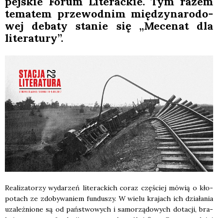
pej­skie Forum Lite­rac­kie. Tym razem
tema­tem prze­wod­nim mię­dzy­na­ro­do­
wej deba­ty sta­nie się „Mece­nat dla
lite­ra­tu­ry”.
Reali­za­to­rzy wyda­rzeń lite­rac­kich coraz czę­ściej mówią o kło­
po­tach ze zdo­by­wa­niem fun­du­szy. W wie­lu kra­jach ich dzia­ła­nia
uza­leż­nio­ne są od pań­stwo­wych i samo­rzą­do­wych dota­cji, bra­