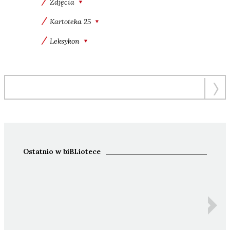
Zdjęcia
Kartoteka 25
Leksykon
Ostatnio w biBLiotece
Ida 
Z
An