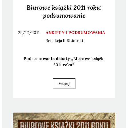
Biurowe książki 2011 roku:
podsumowanie
29/12/2011
ANKIETY I PODSUMOWANIA
Redakcja
biBLioteki
Pod­su­mo­wa­nie deba­ty „Biu­ro­we książ­ki
2011 roku”.
Więcej