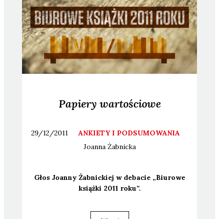
Papiery wartościowe
29/12/2011
ANKIETY I PODSUMOWANIA
Joanna
Żabnicka
Głos Joan­ny Żab­nic­kiej w deba­cie „Biu­ro­we
książ­ki 2011 roku”.