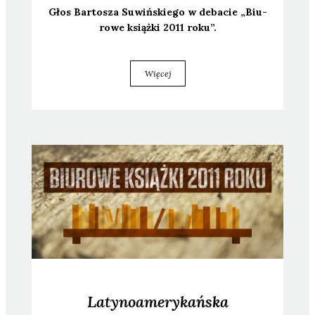
Głos Bar­to­sza Suwiń­skie­go w deba­cie „Biu­
ro­we książ­ki 2011 roku”.
Więcej
Latynoamerykańska