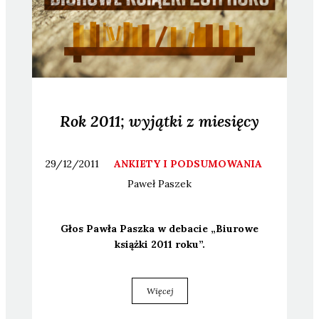
Rok 2011; wyjątki z miesięcy
29/12/2011
ANKIETY I PODSUMOWANIA
Paweł
Paszek
Głos Paw­ła Pasz­ka w deba­cie „Biu­ro­we
książ­ki 2011 roku”.
Więcej