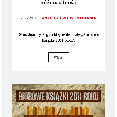
różnorodność
29/12/2011
ANKIETY I PODSUMOWANIA
Głos Joan­ny Figar­skiej w deba­cie „Biu­ro­we
książ­ki 2011 roku”.
Więcej