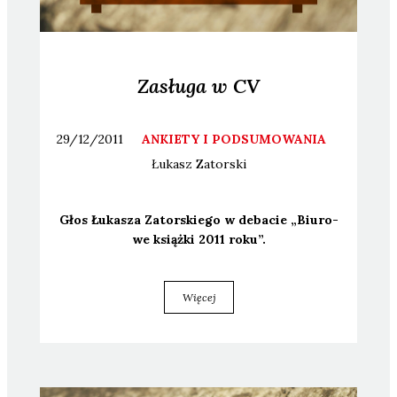
Zasługa w CV
29/12/2011
ANKIETY I PODSUMOWANIA
Łukasz
Zatorski
Głos Łuka­sza Zator­skie­go w deba­cie „Biu­ro­
we książ­ki 2011 roku”.
Więcej