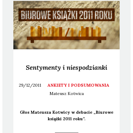
Sentymenty i niespodzianki
29/12/2011
ANKIETY I PODSUMOWANIA
Mateusz
Kotwica
Głos Mate­usza Kotwi­cy w deba­cie „Biu­ro­we
książ­ki 2011 roku”.