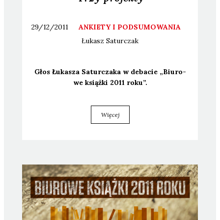
29/12/2011
ANKIETY I PODSUMOWANIA
Łukasz
Saturczak
Głos Łuka­sza Satur­cza­ka w deba­cie „Biu­ro­
we książ­ki 2011 roku”.
Więcej