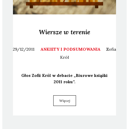
Wiersze w terenie
29/12/2011
ANKIETY I PODSUMOWANIA
Zofia
Król
Głos Zofii Król w deba­cie „Biu­ro­we książ­ki
2011 roku”.
Więcej