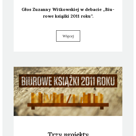
Głos Zuzan­ny Wit­kow­skiej w deba­cie „Biu­
ro­we książ­ki 2011 roku”.
Więcej
Trzy projekty