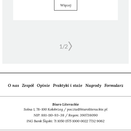
Więcej
1/
2
O nas
Zespół
Opinie
Praktyki i staże
Nagrody
Formularz
Biuro Literackie
Solna 1, 78-100 Kołobrzeg / poczta@biuroliterackie.pl
NIP: 881-110-93-38 / Regon: 390738090
ING Bank Śląski: 71 1050 1575 1000 0022 7732 9062