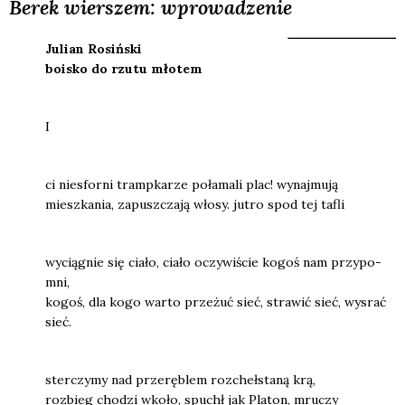
Berek wierszem: wprowadzenie
Julian Rosiń­ski
boisko do rzu­tu mło­tem
I
ci nie­sfor­ni tramp­ka­rze poła­ma­li plac! wynaj­mu­ją
miesz­ka­nia, zapusz­cza­ją wło­sy. jutro spod tej tafli
wycią­gnie się cia­ło, cia­ło oczy­wi­ście kogoś nam przy­po­
mni,
kogoś, dla kogo war­to prze­żuć sieć, stra­wić sieć, wysrać
sieć.
ster­czy­my nad prze­rę­blem roz­cheł­sta­ną krą,
roz­bieg cho­dzi wko­ło, spuchł jak Pla­ton, mru­czy