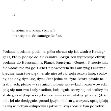
II
dra­bi­na w próż­ni: sto­pień
po stop­niu, do same­go koń­ca.
Poda­nie, poda­nie, poda­nie, pił­ka obra­ca się jak wia­dro Heideg­
ge­ra, któ­ry poda­je do Alek­san­dra Bor­gii, ten wycze­ku­je chwi­lę,
poda­nie do Haus­sman­na, Planck, Fau­sty­na… Genet… Prze­ciw­ni­ka
nie widać, nie ma go. Genet z powro­tem do Fau­sty­ny, Fau­sty­na
bie­gnie, szar­żu­je pięk­nie, ale nie­ste­ty prze­kro­czy­ła linię, spa­lo­
ny, spa­lo­ny, dymi się, dymi. Jest jed­na dru­ży­na, któ­ra pło­nie na
try­bu­nach, pło­nie w szat­niach, pło­nie na ław­kach rezer­wo­wych,
palą się mura­wa i cały sta­dion, kula ognia toczy się od sto­li­cy do
sto­li­cy, era­dy­ku­je wszyst­ko, co zmur­sza­łe, ula­tu­je gdzieś, gdzie
nikt jej nie dosię­gnie, ponad języ­ki i kul­tu­ry, wszy­scy spo­glą­da­ją
na nią w cichym osłu­pie­niu i jakoś muszą sobie z tym pora­dzić.