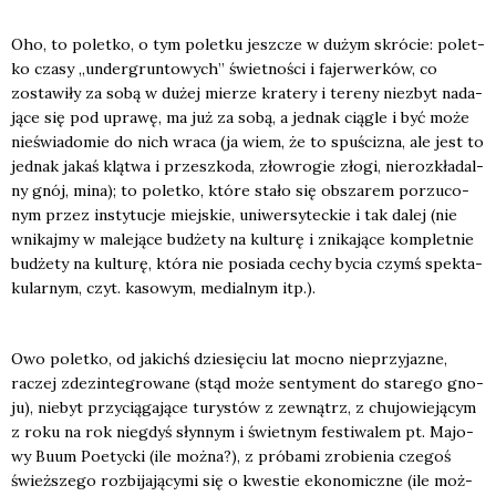
Oho, to polet­ko, o tym polet­ku jesz­cze w dużym skró­cie: polet­
ko cza­sy „under­grun­to­wych” świet­no­ści i fajer­wer­ków, co
zosta­wi­ły za sobą w dużej mie­rze kra­te­ry i tere­ny nie­zbyt nada­
ją­ce się pod upra­wę, ma już za sobą, a jed­nak cią­gle i być może
nie­świa­do­mie do nich wra­ca (ja wiem, że to spu­ści­zna, ale jest to
jed­nak jakaś klą­twa i prze­szko­da, zło­wro­gie zło­gi, nie­roz­kła­dal­
ny gnój, mina); to polet­ko, któ­re sta­ło się obsza­rem porzu­co­
nym przez insty­tu­cje miej­skie, uni­wer­sy­tec­kie i tak dalej (nie
wni­kaj­my w male­ją­ce budże­ty na kul­tu­rę i zni­ka­ją­ce kom­plet­nie
budże­ty na kul­tu­rę, któ­ra nie posia­da cechy bycia czymś spek­ta­
ku­lar­nym, czyt. kaso­wym, medial­nym itp.).
Owo polet­ko, od jakichś dzie­się­ciu lat moc­no nie­przy­ja­zne,
raczej zdez­in­te­gro­wa­ne (stąd może sen­ty­ment do sta­re­go gno­
ju), nie­byt przy­cią­ga­ją­ce tury­stów z zewnątrz, z chu­jo­wie­ją­cym
z roku na rok nie­gdyś słyn­nym i świet­nym festi­wa­lem pt. Majo­
wy Buum Poetyc­ki (ile moż­na?), z pró­ba­mi zro­bie­nia cze­goś
śwież­sze­go roz­bi­ja­ją­cy­mi się o kwe­stie eko­no­micz­ne (ile moż­