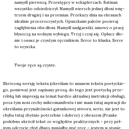
namydl pierw­szą. Prze­stęp­cy w szka­pler­zach. Bat­man
wszyst­ko odzie­dzi­czył. Namydl wierzch jed­nej dło­ni wnę­
trzem dru­giej i na prze­mian. Prze­ka­zy dnia na ekra­nach
ide­al­nie prze­zro­czy­stych. Opusz­ka­mi pal­ców pocie­raj
zagłę­bie­nia obu dło­ni. Namydl nad­garst­ki, umo­wy o pra­cę
błysz­czą na wol­nym wybie­gu. Trzyj i czuj się. Opłucz dło­
nie i osusz je czy­stym ręcz­ni­kiem. Ser­ce to klu­ska. Ser­ce
to szysz­ka.
Two­je ręce są czy­ste.
Skró­co­ną wer­sję tek­stu (okre­ślam to mia­nem tek­stu poetyc­kie­
go, ponie­waż jest zapi­sa­ny pro­zą, do tego jest poetyc­ką prze­
rób­ką lub impre­sją na temat bar­dzo aktu­al­nej instruk­cji obsłu­gi,
poza tym nosi cechy mikro­ma­ni­fe­stu i nie mam tutaj aspi­ra­cji do
okre­śla­nia przy­na­leż­no­ści gatun­ko­wej utwo­ru, serio, nie jest to
chy­ba tutaj zbyt­nio potrzeb­ne i dobrze) z obra­zem (Pran­ke
podob­no skró­cił tekst ze wzglę­dów prak­tycz­nych – przy peł­
nym odczy­cie zbyt dłu­go musiał­by myć ręce – jestem w sta­nie