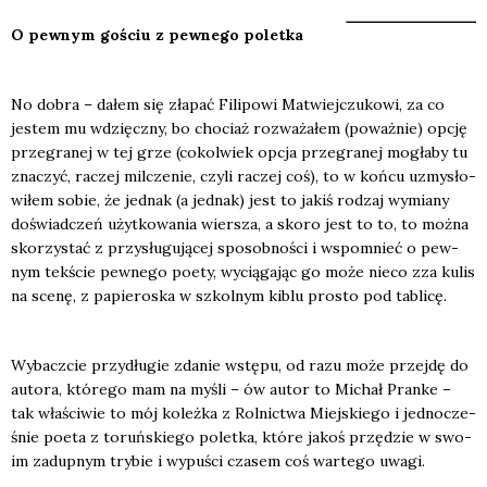
O pew­nym gościu z pew­ne­go polet­ka
No dobra – dałem się zła­pać Fili­po­wi Matwiej­czu­ko­wi, za co
jestem mu wdzięcz­ny, bo cho­ciaż roz­wa­ża­łem (poważ­nie) opcję
prze­gra­nej w tej grze (cokol­wiek opcja prze­gra­nej mogła­by tu
zna­czyć, raczej mil­cze­nie, czy­li raczej coś), to w koń­cu uzmy­sło­
wi­łem sobie, że jed­nak (a jed­nak) jest to jakiś rodzaj wymia­ny
doświad­czeń użyt­ko­wa­nia wier­sza, a sko­ro jest to to, to moż­na
sko­rzy­stać z przy­słu­gu­ją­cej spo­sob­no­ści i wspo­mnieć o pew­
nym tek­ście pew­ne­go poety, wycią­ga­jąc go może nie­co zza kulis
na sce­nę, z papie­ro­ska w szkol­nym kiblu pro­sto pod tabli­cę.
Wybacz­cie przy­dłu­gie zda­nie wstę­pu, od razu może przej­dę do
auto­ra, któ­re­go mam na myśli – ów autor to Michał Pran­ke –
tak wła­ści­wie to mój koleż­ka z Rol­nic­twa Miej­skie­go i jed­no­cze­
śnie poeta z toruń­skie­go polet­ka, któ­re jakoś przę­dzie w swo­
im zadup­nym try­bie i wypu­ści cza­sem coś war­te­go uwa­gi.