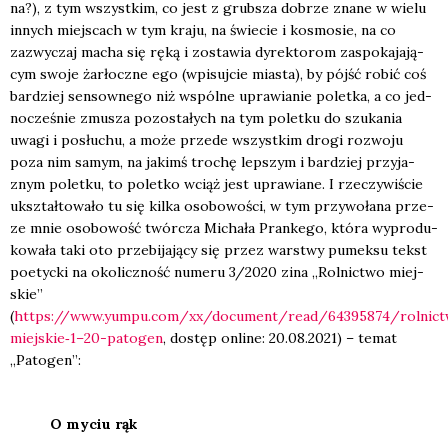
na?), z tym wszyst­kim, co jest z grub­sza dobrze zna­ne w wie­lu
innych miej­scach w tym kra­ju, na świe­cie i kosmo­sie, na co
zazwy­czaj macha się ręką i zosta­wia dyrek­to­rom zaspo­ka­ja­ją­
cym swo­je żar­łocz­ne ego (wpi­suj­cie mia­sta), by pójść robić coś
bar­dziej sen­sow­ne­go niż wspól­ne upra­wia­nie polet­ka, a co jed­
no­cze­śnie zmu­sza pozo­sta­łych na tym polet­ku do szu­ka­nia
uwa­gi i posłu­chu, a może przede wszyst­kim dro­gi roz­wo­ju
poza nim samym, na jakimś tro­chę lep­szym i bar­dziej przy­ja­
znym polet­ku, to polet­ko wciąż jest upra­wia­ne. I rze­czy­wi­ście
ukształ­to­wa­ło tu się kil­ka oso­bo­wo­ści, w tym przy­wo­ła­na prze­
ze mnie oso­bo­wość twór­cza Micha­ła Pran­ke­go, któ­ra wypro­du­
ko­wa­ła taki oto prze­bi­ja­ją­cy się przez war­stwy pumek­su tekst
poetyc­ki na oko­licz­ność nume­ru 3/2020 zina „Rol­nic­two miej­
skie”
(
https://www.yumpu.com/xx/document/read/64395874/rolnic
miejskie‑1–20-patogen
, dostęp onli­ne: 20.08.2021) – temat
„Pato­gen”:
O myciu rąk