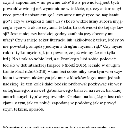
czymś zapo­mnieć – no pew­nie tak)? Bo z pew­no­ścią jest tych
powo­dów wię­cej niż wymie­nio­ne w tek­ście, np. czy autor umył
ręce przed napi­sa­niem go?, czy autor umył ręce po napi­sa­niu
go? I czy w związ­ku z nim? Czy sko­ro widzie­li­śmy auto­ra myją­
ce­go ręce w trak­cie czy­ta­nia tek­stu, to coś wno­si do tej dys­ku­
sji? Jest mniej czy bar­dziej god­ny zaufa­nia (czy chce­my mu
ufać)? Czy ist­nie­je tekst lite­rac­ki lub jaki­kol­wiek tekst, któ­ry by
nie powstał pomię­dzy jed­nym a dru­gim myciem rąk? Czy mycie
rąk to tyl­ko mycie rąk (no pew­nie, że już wie­my, że nie tyl­ko,
itd.). No i tak to sobie leci, a u Pran­ke­go lubi sobie pole­cieć –
lecia­ło w debiu­tanc­kiej książ­ce
b
(Łódź 2015), lecia­ło w dru­gim
tomie
Rant
(Łódź 2018) – tam leci sobie niby zwar­tym wier­szy­
kiem i wer­sem uło­żo­nym jak mur z kloc­ków lego, mam jed­nak
nadzie­ję, że ten koleś dalej będzie pró­bo­wał pozby­wać się wer­
so­lo­gicz­ne­go, a nawet gatun­ko­we­go bala­stu na rzecz bar­dziej
amor­ficz­nych typów wypo­wie­dzi. Cze­kam na książ­kę z instruk­
cja­mi, z tym, jak co robić, zapo­da­ną w podob­ny, jak w powyż­
szym tek­ście, spo­sób.
Wra­ca­jąc do przy­dłu­gie­go wstę­pu, któ­ry pod­ra­so­wa­łem na