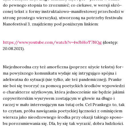
do pew­ne­go stop­nia to zro­zu­mieć; co cie­ka­we, w wer­sji skró­
co­nej tekst z for­my instruk­ta­żo­wo-mani­fe­sto­wej prze­cho­dzi w
stro­nę pro­ste­go wier­szy­ka), utwo­rzo­ną na potrze­by festi­wa­lu
Nano­fe­sti­val 3, znaj­dzie­my pod poniż­szym lin­kiem:
https://www.youtube.com/watch?v=4wJbHoT7NQg
(dostęp:
20.08.2021).
Nie­jed­no­rod­na czy też amor­ficz­na (poprzez uży­cie tek­stu) for­
ma powyż­sze­go komu­ni­ka­tu wyda­je się intry­gu­ją­co spój­na i
ade­kwat­na do sytu­acji (nie tyl­ko, ale też pan­de­micz­nej). Pran­ke
nie boi się two­rzyć za pomo­cą poetyc­kich środ­ków wypo­wie­dzi
o cha­rak­te­rze użyt­ko­wym, któ­ra jed­no­cze­śnie nie będzie jakimś
copyw­ri­ter­skim wysry­wem zosta­ją­cym w gło­wie na dłu­go i
raczej w mało inte­re­su­ją­cym nas tutaj celu. Cel Pran­ke­go to, tak
to czy­tam, pró­ba nawią­za­nia poetyc­kiej łącz­no­ści z omi­nię­ciem
wier­sza jako nie­odzow­ne­go środ­ka przy oka­zji takie­go spo­so­
bu poro­zu­mie­wa­nia się. Dla, by się tak wyra­zić, dobra ludz­ko­ści.