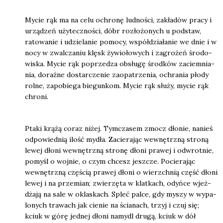
Mycie rąk ma na celu ochro­nę lud­no­ści, zakła­dów pra­cy i
urzą­dzeń uży­tecz­no­ści, dóbr roz­ło­żo­nych u pod­staw,
rato­wa­nie i udzie­la­nie pomo­cy, współ­dzia­ła­nie we dnie i w
nocy w zwal­cza­niu klęsk żywio­ło­wych i zagro­żeń śro­do­
wi­ska. Mycie rąk poprze­dza obsłu­gę środ­ków zaciem­nia­
nia, doraź­ne dostar­cze­nie zaopa­trze­nia, ochra­nia pło­dy
rol­ne, zapo­bie­ga bie­gun­kom. Mycie rąk słu­ży, mycie rąk
chro­ni.
Pta­ki krą­żą coraz niżej. Tym­cza­sem zmocz dło­nie, nanieś
odpo­wied­nią ilość mydła. Zacie­ra­jąc wewnętrz­ną stro­ną
lewej dło­ni wewnętrz­ną stro­nę dło­ni pra­wej i odwrot­nie,
pomyśl o woj­nie, o czym chcesz jesz­cze. Pocie­ra­jąc
wewnętrz­ną czę­ścią pra­wej dło­ni o wierzch­nią część dło­ni
lewej i na prze­mian; zwie­rzę­ta w klat­kach, odyń­ce wjeż­
dża­ją na sale w okla­skach. Spleć pal­ce, gdy myszy w wypa­
lo­nych tra­wach jak cie­nie na ścia­nach, trzyj i czuj się;
kciuk w górę jed­nej dło­ni namydl dru­gą, kciuk w dół