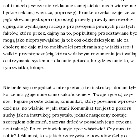
robi i niech jesz­cze nie rekla­mu­je samej sie­bie, niech wiersz nie
będzie rekla­mą wier­sza, popro­szę). Pran­ke orze­ka, czu­je, że za
jego sło­wa­mi jest spo­ro (pro­stej) praw­dy, praw­dy nie rewo­lu­
cyj­nej, ale wyni­ka­ją­cej raczej z przy­swo­je­nia pew­nych pro­stych
fak­tów, któ­re przez, daj­my na to, popkul­tu­rę przed­sta­wia­ne być
mogą jako nie­przy­swa­jal­ne; ja też coś odzie­dzi­czy­łem, ale za
cho­le­rę nie daje mi to moż­li­wo­ści prze­bra­nia się w jakiś strój i
wal­ki z prze­stęp­czo­ścią, któ­ra w dal­szym rozu­mie­niu jest wal­ką
o utrzy­ma­nie sys­te­mu – dla mnie petar­da, bo gdzieś mnie to, w
tym świat­ku, loku­je.
Nie będę się roz­pę­dzał z inter­pre­ta­cją tej instruk­cji, dodam tyl­
ko, że intry­gu­je mnie samo zakoń­cze­nie – „Two­je ręce są czy­
ste”
.
Pięk­ne pro­ste zda­nie, komu­ni­kat, któ­ry powi­nien wpro­wa­
dzić nas, no wła­śnie, w jaki stan? Komu­ni­kat ten jest z pozo­ru
suchy, jak na instruk­cję przy­sta­ło, jed­nak nasą­czo­ny zosta­je
sze­re­giem odnie­sień, zaczy­na drżeć w posa­dach jego etycz­na
neu­tral­ność. Po co czło­wiek myje ręce wła­ści­wie? Czy musi to
robić? Jeśli musi, to z jakich rze­czy­wi­ście powo­dów (żeby o