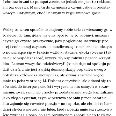
I cho­ciaż brzmi to pom­pa­tycz­nie, to jed­nak nie jest to rekla­ma
ani też ode­zwa. Mamy tu do czy­nie­nia z czymś cał­kiem pod­sta­
wo­wym i intym­nym, choć ubra­nym w regu­la­mi­no­we gacie.
Widzę to w ten spo­sób: dru­ku­je­my sobie tekst i wie­sza­my go w
toa­le­cie lub tam, gdzie myje­my ręce (o ile to robi­my), może­my
czy­tać go czy­sto prak­tycz­nie, jako pogłę­bio­ną instruk­cję pro­
stej i codzien­nej czyn­no­ści z moż­li­wo­ścią roz­sze­rze­nia odczy­tu
o poja­wia­ją­ce się w tek­ście wąt­ki kry­tycz­ne, eko­kry­tycz­ne i tak
dalej, że współ­cze­sność, kry­zys, zły kapi­ta­lizm i przede wszyst­
kim „Bat­man wszyst­ko odzie­dzi­czył” (co nie daje mi spo­ko­ju po
dziś dzień, a nie jest zwy­kłą demi­sty­fi­ka­cją popkul­tu­ro­we­go
boha­te­ra, czło­wie­ka-nie­to­pe­rza, ale czymś znacz­nie wię­cej –
mnie to pcha w stro­nę M. Fishe­ra oczy­wi­ście, ale odno­si się to
rów­nież do inter­pa­syw­no­ści i wyrę­cza­nia nas samych w rozu­
mie­niu, zwal­cza­niu lub choć­by przed­sta­wia­niu złe­go kapi­ta­li­zmu
jako złe­go sys­te­mu, czym w pew­nym stop­niu przez ostat­nie
lata zaj­mu­je się rów­nież poezja – no i spo­ko, ale cho­dzi tu bar­
dziej chy­ba o meto­dy, nie lubię, kie­dy poezja mnie już rze­czy­wi­
ście wyrę­cza z tego, co sam powi­nie­nem zro­bić, niech tego nie