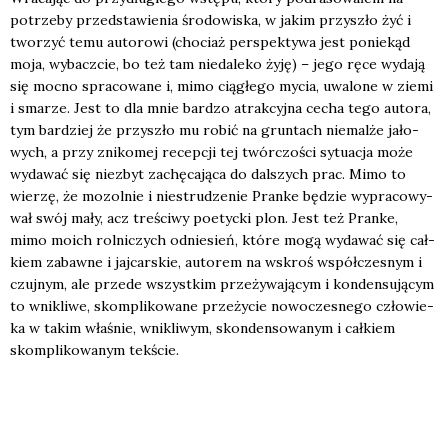
potrze­by przed­sta­wie­nia śro­do­wi­ska, w jakim przy­szło żyć i
two­rzyć temu auto­ro­wi (cho­ciaż per­spek­ty­wa jest ponie­kąd
moja, wybacz­cie, bo też tam nie­da­le­ko żyję) – jego ręce wyda­ją
się moc­no spra­co­wa­ne i, mimo cią­głe­go mycia, uwa­lo­ne w zie­mi
i sma­rze. Jest to dla mnie bar­dzo atrak­cyj­na cecha tego auto­ra,
tym bar­dziej że przy­szło mu robić na grun­tach nie­mal­że jało­
wych, a przy zni­ko­mej recep­cji tej twór­czo­ści sytu­acja może
wyda­wać się nie­zbyt zachę­ca­ją­ca do dal­szych prac. Mimo to
wie­rzę, że mozol­nie i nie­stru­dze­nie Pran­ke będzie wypra­co­wy­
wał swój mały, acz tre­ści­wy poetyc­ki plon. Jest też Pran­ke,
mimo moich rol­ni­czych odnie­sień, któ­re mogą wyda­wać się cał­
kiem zabaw­ne i jaj­car­skie, auto­rem na wskroś współ­cze­snym i
czuj­nym, ale przede wszyst­kim prze­ży­wa­ją­cym i kon­den­su­ją­cym
to wni­kli­we, skom­pli­ko­wa­ne prze­ży­cie nowo­cze­sne­go czło­wie­
ka w takim wła­śnie, wni­kli­wym, skon­den­so­wa­nym i cał­kiem
skom­pli­ko­wa­nym tek­ście.