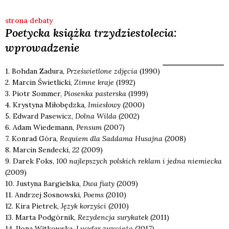
strona debaty
Poetycka książka trzydziestolecia:
wprowadzenie
1. Boh­dan Zadu­ra,
Prze­świe­tlo­ne zdję­cia
(1990)
2. Mar­cin Świe­tlic­ki,
Zim­ne kra­je
(1992)
3. Piotr Som­mer,
Pio­sen­ka paster­ska
(1999)
4. Kry­sty­na Miło­będz­ka,
Imie­sło­wy
(2000)
5. Edward Pase­wicz,
Dol­na Wil­da
(2002)
6. Adam Wie­de­mann,
Pen­sum
(2007)
7. Kon­rad Góra,
Requ­iem dla Sad­da­ma Husaj­na
(2008)
8. Mar­cin Sen­dec­ki,
22
(2009)
9. Darek Foks,
100 naj­lep­szych pol­skich reklam i jed­na nie­miec­ka
(2009)
10. Justy­na Bar­giel­ska,
Dwa fia­ty
(2009)
11. Andrzej Sosnow­ski,
Poems
(2010)
12. Kira Pie­trek,
Język korzy­ści
(2010)
13. Mar­ta Pod­gór­nik,
Rezy­den­cja sury­ka­tek
(2011)
14. Ilo­na Wit­kow­ska,
Lucy­fer zwy­cię­ża
(2017)