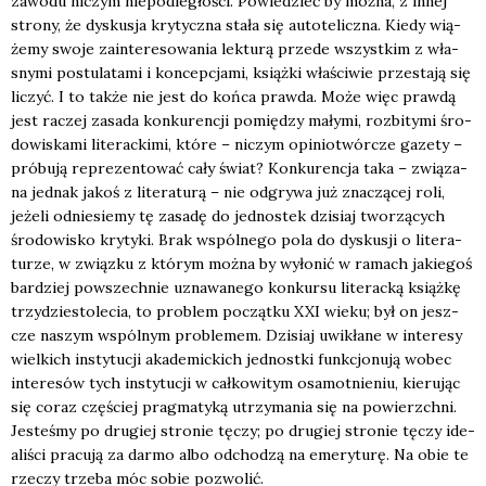
zawo­du niczym nie­pod­le­gło­ści. Powie­dzieć by moż­na, z innej
stro­ny, że dys­ku­sja kry­tycz­na sta­ła się auto­te­licz­na. Kie­dy wią­
że­my swo­je zain­te­re­so­wa­nia lek­tu­rą przede wszyst­kim z wła­
sny­mi postu­la­ta­mi i kon­cep­cja­mi, książ­ki wła­ści­wie prze­sta­ją się
liczyć. I to tak­że nie jest do koń­ca praw­da. Może więc praw­dą
jest raczej zasa­da kon­ku­ren­cji pomię­dzy mały­mi, roz­bi­ty­mi śro­
do­wi­ska­mi lite­rac­ki­mi, któ­re – niczym opi­nio­twór­cze gaze­ty –
pró­bu­ją repre­zen­to­wać cały świat? Kon­ku­ren­cja taka – zwią­za­
na jed­nak jakoś z lite­ra­tu­rą – nie odgry­wa już zna­czą­cej roli,
jeże­li odnie­sie­my tę zasa­dę do jed­no­stek dzi­siaj two­rzą­cych
śro­do­wi­sko kry­ty­ki. Brak wspól­ne­go pola do dys­ku­sji o lite­ra­
tu­rze, w związ­ku z któ­rym moż­na by wyło­nić w ramach jakie­goś
bar­dziej powszech­nie uzna­wa­ne­go kon­kur­su lite­rac­ką książ­kę
trzy­dzie­sto­le­cia, to pro­blem począt­ku XXI wie­ku; był on jesz­
cze naszym wspól­nym pro­ble­mem. Dzi­siaj uwi­kła­ne w inte­re­sy
wiel­kich insty­tu­cji aka­de­mic­kich jed­nost­ki funk­cjo­nu­ją wobec
inte­re­sów tych insty­tu­cji w cał­ko­wi­tym osa­mot­nie­niu, kie­ru­jąc
się coraz czę­ściej prag­ma­ty­ką utrzy­ma­nia się na powierzch­ni.
Jeste­śmy po dru­giej stro­nie tęczy; po dru­giej stro­nie tęczy ide­
ali­ści pra­cu­ją za dar­mo albo odcho­dzą na eme­ry­tu­rę. Na obie te
rze­czy trze­ba móc sobie pozwo­lić.