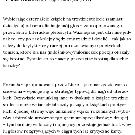
Wybie­ra­jąc czter­na­ście ksią­żek na trzy­dzie­sto­le­cie (zamiast
dzie­się­ciu) od razu eli­mi­nu­ję mój głos z zapro­po­no­wa­ne­go
przez Biu­ro Lite­rac­kie ple­bi­scy­tu. Waż­niej­sze jest dla mnie jed­
nak to, czy po raz kolej­ny będzie­my rzą­dzić i dzie­lić – tak jak to
nale­ży do kry­ty­ki – czy raczej poroz­ma­wia­my o poetyc­kich
tomach, któ­re dla nas (miłośników/miłośniczek poezji) oka­za­ły
się istot­ne. Pyta­nie: co to zna­czy, prze­czy­tać istot­ną dla sie­bie
książ­kę?
For­mu­ła zapro­po­no­wa­na przez Biu­ro – jako narzę­dzie war­to­
ścio­wa­nia – wpi­su­je się w stra­te­gię typo­wą dla nagród lite­rac­
kich. Oczy­wi­ście warun­ki są inne: w dys­ku­sji o książ­ce trzy­dzie­
sto­le­cia może wziąć udział każ­dy piszą­cy o książ­kach poetyc­
kich. Z jed­nej stro­ny więc unik­nie­my wąsko rozu­mia­nych wybo­
rów arbi­tral­nie utwo­rzo­ne­go gre­mium spe­cja­li­stów; z dru­giej
– tym bar­dziej widocz­ny i doj­mu­ją­cy pozo­sta­je jed­nak brak wie­
lu gło­sów roz­gry­wa­ją­cych w cią­gu tych lat kry­tycz­ne kar­ty.