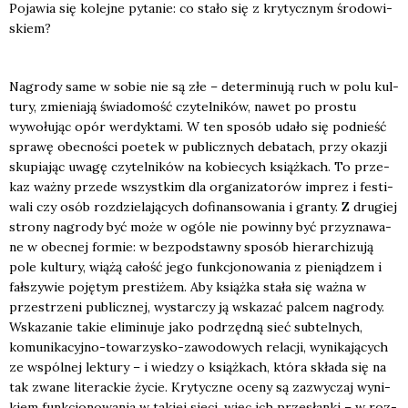
Poja­wia się kolej­ne pyta­nie: co sta­ło się z kry­tycz­nym śro­do­wi­
skiem?
Nagro­dy same w sobie nie są złe – deter­mi­nu­ją ruch w polu kul­
tu­ry, zmie­nia­ją świa­do­mość czy­tel­ni­ków, nawet po pro­stu
wywo­łu­jąc opór wer­dyk­ta­mi. W ten spo­sób uda­ło się pod­nieść
spra­wę obec­no­ści poetek w publicz­nych deba­tach, przy oka­zji
sku­pia­jąc uwa­gę czy­tel­ni­ków na kobie­cych książ­kach. To prze­
kaz waż­ny przede wszyst­kim dla orga­ni­za­to­rów imprez i festi­
wa­li czy osób roz­dzie­la­ją­cych dofi­nan­so­wa­nia i gran­ty. Z dru­giej
stro­ny nagro­dy być może w ogó­le nie powin­ny być przy­zna­wa­
ne w obec­nej for­mie: w bez­pod­staw­ny spo­sób hie­rar­chi­zu­ją
pole kul­tu­ry, wią­żą całość jego funk­cjo­no­wa­nia z pie­nią­dzem i
fał­szy­wie poję­tym pre­sti­żem. Aby książ­ka sta­ła się waż­na w
prze­strze­ni publicz­nej, wystar­czy ją wska­zać pal­cem nagro­dy.
Wska­za­nie takie eli­mi­nu­je jako pod­rzęd­ną sieć sub­tel­nych,
komu­ni­ka­cyj­no-towa­rzy­sko-zawo­do­wych rela­cji, wyni­ka­ją­cych
ze wspól­nej lek­tu­ry – i wie­dzy o książ­kach, któ­ra skła­da się na
tak zwa­ne lite­rac­kie życie. Kry­tycz­ne oce­ny są zazwy­czaj wyni­
kiem funk­cjo­no­wa­nia w takiej sie­ci, więc ich prze­słan­ki – w roz­