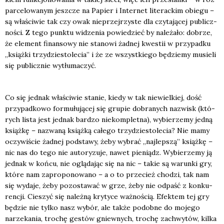
par­ce­lo­wa­nym jesz­cze na Papier i Inter­net lite­rac­kim obie­gu –
są wła­ści­wie tak czy owak nie­przej­rzy­ste dla czy­ta­ją­cej publicz­
no­ści. Z tego punk­tu widze­nia powie­dzieć by nale­ża­ło: dobrze,
że ele­ment finan­so­wy nie sta­no­wi żad­nej kwe­stii w przy­pad­ku
„książ­ki trzy­dzie­sto­le­cia” i że ze wszyst­kie­go będzie­my musie­li
się publicz­nie wytłu­ma­czyć.
Co się jed­nak wła­ści­wie sta­nie, kie­dy w tak nie­wiel­kiej, dość
przy­pad­ko­wo for­mu­łu­ją­cej się gru­pie dobra­nych nazwisk (któ­
rych lista jest jed­nak bar­dzo nie­kom­plet­na), wybie­rze­my jed­ną
książ­kę – nazwa­ną książ­ką całe­go trzy­dzie­sto­le­cia? Nie mamy
oczy­wi­ście żad­nej pod­sta­wy, żeby wybrać „naj­lep­szą” książ­kę –
nic nas do tego nie auto­ry­zu­je, nawet pie­niądz. Wybie­rze­my ją
jed­nak w koń­cu, nie oglą­da­jąc się na nic – takie są warun­ki gry,
któ­re nam zapro­po­no­wa­no – a o to prze­cież cho­dzi, tak nam
się wyda­je, żeby pozo­sta­wać w grze, żeby nie odpaść z kon­ku­
ren­cji. Cie­szyć się należ­ną kry­ty­ce waż­no­ścią. Efek­tem tej gry
będzie nie tyl­ko nasz wybór, ale tak­że podob­ne do moje­go
narze­ka­nia, tro­chę gestów gniew­nych, tro­chę zachwy­tów, kil­ka