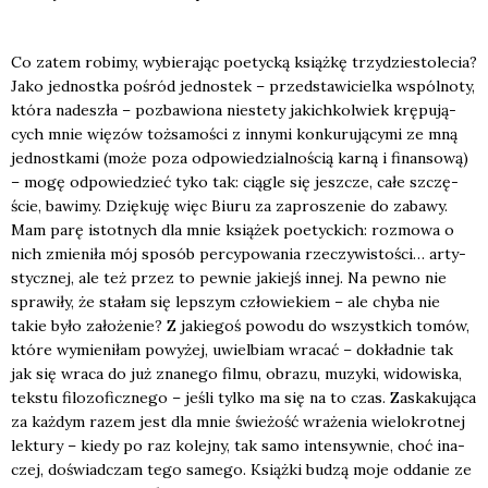
Co zatem robi­my, wybie­ra­jąc poetyc­ką książ­kę trzy­dzie­sto­le­cia?
Jako jed­nost­ka pośród jed­no­stek – przed­sta­wi­ciel­ka wspól­no­ty,
któ­ra nade­szła – pozba­wio­na nie­ste­ty jakich­kol­wiek krę­pu­ją­
cych mnie wię­zów toż­sa­mo­ści z inny­mi kon­ku­ru­ją­cy­mi ze mną
jed­nost­ka­mi (może poza odpo­wie­dzial­no­ścią kar­ną i finan­so­wą)
– mogę odpo­wie­dzieć tyko tak: cią­gle się jesz­cze, całe szczę­
ście, bawi­my. Dzię­ku­ję więc Biu­ru za zapro­sze­nie do zaba­wy.
Mam parę istot­nych dla mnie ksią­żek poetyc­kich: roz­mo­wa o
nich zmie­ni­ła mój spo­sób per­cy­po­wa­nia rze­czy­wi­sto­ści… arty­
stycz­nej, ale też przez to pew­nie jakiejś innej. Na pew­no nie
spra­wi­ły, że sta­łam się lep­szym czło­wie­kiem – ale chy­ba nie
takie było zało­że­nie? Z jakie­goś powo­du do wszyst­kich tomów,
któ­re wymie­ni­łam powy­żej, uwiel­biam wra­cać – dokład­nie tak
jak się wra­ca do już zna­ne­go fil­mu, obra­zu, muzy­ki, wido­wi­ska,
tek­stu filo­zo­ficz­ne­go – jeśli tyl­ko ma się na to czas. Zaska­ku­ją­ca
za każ­dym razem jest dla mnie świe­żość wra­że­nia wie­lo­krot­nej
lek­tu­ry – kie­dy po raz kolej­ny, tak samo inten­syw­nie, choć ina­
czej, doświad­czam tego same­go. Książ­ki budzą moje odda­nie ze