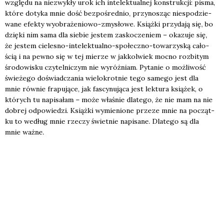
wzglę­du na nie­zwy­kły urok ich inte­lek­tu­al­nej kon­struk­cji: pisma,
któ­re doty­ka mnie dość bez­po­śred­nio, przy­no­sząc nie­spo­dzie­
wa­ne efek­ty wyobra­że­nio­wo-zmy­sło­we. Książ­ki przy­da­ją się, bo
dzię­ki nim sama dla sie­bie jestem zasko­cze­niem – oka­zu­je się,
że jestem cie­le­sno-inte­lek­tu­al­no-spo­łecz­no-towa­rzy­ską cało­
ścią i na pew­no się w tej mie­rze w jak­kol­wiek moc­no roz­bi­tym
śro­do­wi­sku czy­tel­ni­czym nie wyróż­niam. Pyta­nie o moż­li­wość
świe­że­go doświad­cza­nia wie­lo­krot­nie tego same­go jest dla
mnie rów­nie fra­pu­ją­ce, jak fascy­nu­ją­ca jest lek­tu­ra ksią­żek, o
któ­rych tu napi­sa­łam – może wła­śnie dla­te­go, że nie mam na nie
dobrej odpo­wie­dzi. Książ­ki wymie­nio­ne prze­ze mnie na począt­
ku to według mnie rze­czy świet­nie napi­sa­ne. Dla­te­go są dla
mnie waż­ne.