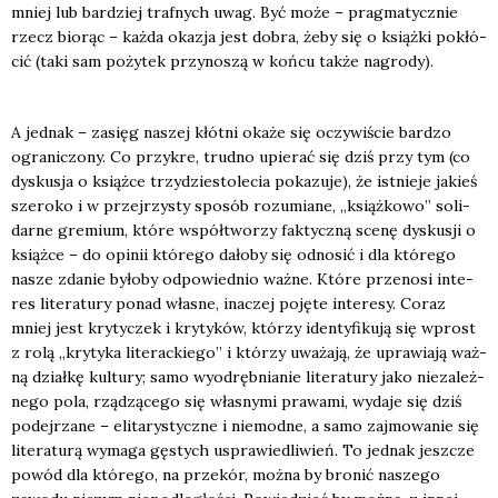
mniej lub bar­dziej traf­nych uwag. Być może – prag­ma­tycz­nie
rzecz bio­rąc – każ­da oka­zja jest dobra, żeby się o książ­ki pokłó­
cić (taki sam poży­tek przy­no­szą w koń­cu tak­że nagro­dy).
A jed­nak – zasięg naszej kłót­ni oka­że się oczy­wi­ście bar­dzo
ogra­ni­czo­ny. Co przy­kre, trud­no upie­rać się dziś przy tym (co
dys­ku­sja o książ­ce trzy­dzie­sto­le­cia poka­zu­je), że ist­nie­je jakieś
sze­ro­ko i w przej­rzy­sty spo­sób rozu­mia­ne, „książ­ko­wo” soli­
dar­ne gre­mium, któ­re współ­two­rzy fak­tycz­ną sce­nę dys­ku­sji o
książ­ce – do opi­nii któ­re­go dało­by się odno­sić i dla któ­re­go
nasze zda­nie było­by odpo­wied­nio waż­ne. Któ­re prze­no­si inte­
res lite­ra­tu­ry ponad wła­sne, ina­czej poję­te inte­re­sy. Coraz
mniej jest kry­ty­czek i kry­ty­ków, któ­rzy iden­ty­fi­ku­ją się wprost
z rolą „kry­ty­ka lite­rac­kie­go” i któ­rzy uwa­ża­ją, że upra­wia­ją waż­
ną dział­kę kul­tu­ry; samo wyod­ręb­nia­nie lite­ra­tu­ry jako nie­za­leż­
ne­go pola, rzą­dzą­ce­go się wła­sny­mi pra­wa­mi, wyda­je się dziś
podej­rza­ne – eli­ta­ry­stycz­ne i nie­mod­ne, a samo zaj­mo­wa­nie się
lite­ra­tu­rą wyma­ga gęstych uspra­wie­dli­wień. To jed­nak jesz­cze
powód dla któ­re­go, na prze­kór, moż­na by bro­nić nasze­go