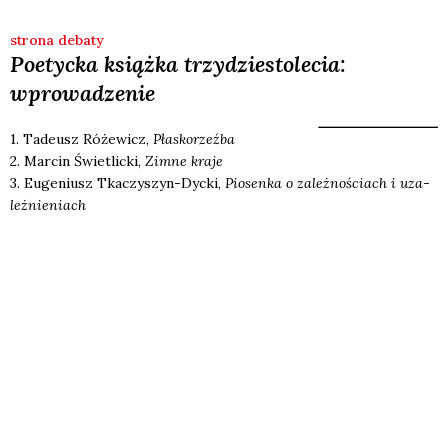
strona debaty
Poetycka książka trzydziestolecia:
wprowadzenie
1. Tade­usz Róże­wicz,
Pła­sko­rzeź­ba
2. Mar­cin Świe­tlic­ki,
Zim­ne kra­je
3. Euge­niusz Tka­czy­szyn-Dyc­ki,
Pio­sen­ka o zależ­no­ściach i uza­
leż­nie­niach