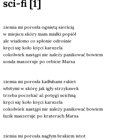
sci-fi [1]
zie­mia mi poro­sła ogni­stą sier­ścią
w miej­scu skó­ry mam miał­ki popiół
ale wia­do­mo co spło­nie odro­śnie
krę­ci się koło krę­ci karu­ze­la
cokol­wiek nastą­pi nie nale­ży pani­ko­wać bowiem
son­da masze­ru­je po orbi­cie Mar­sa
zie­mia mi poro­sła kadłu­ba­mi rakiet
wbi­ty­mi w skó­rę jak igły strzy­ka­wek
trze­ba pocze­kać aż potę­gi ucich­ną
krę­ci się koło krę­ci karu­ze­la
cokol­wiek nastą­pi nie nale­ży pani­ko­wać bowiem
łazik masze­ru­je po kra­te­rach Mar­sa
zie­mia mi poro­sła nagłym bra­kiem istot