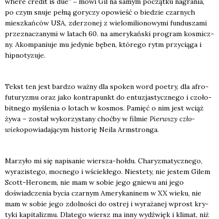
whe­re cre­dit is due” ‒ mówi Gil na samym począt­ku nagra­nia,
po czym snu­je peł­ną gory­czy opo­wieść o bie­dzie czar­nych
miesz­kań­ców USA, zde­rzo­nej z wie­lo­mi­lio­no­wy­mi fun­du­sza­mi
prze­zna­cza­ny­mi w latach 60. na ame­ry­kań­ski pro­gram kosmicz­
ny. Akom­pa­niu­je mu jedy­nie bęben, któ­re­go rytm przy­cią­ga i
hip­no­ty­zu­je.
Tekst ten jest bar­dzo waż­ny dla spo­ken word poetry, dla afro­
fu­tu­ry­zmu oraz jako kon­tra­punkt do entu­zja­stycz­ne­go i czo­ło­
bit­ne­go myśle­nia o lotach w kosmos. Pamięć o nim jest wciąż
żywa – został wyko­rzy­sta­ny choć­by w fil­mie
Pierw­szy czło­
wiek
opo­wia­da­ją­cym histo­rię Neila Arm­stron­ga.
Marzy­ło mi się napi­sa­nie wier­sza-hoł­du. Cha­ry­zma­tycz­ne­go,
wyra­zi­ste­go, moc­ne­go i wście­kłe­go. Nie­ste­ty, nie jestem Gilem
Scott-Hero­nem, nie mam w sobie jego gnie­wu ani jego
doświad­cze­nia bycia czar­nym Ame­ry­ka­ni­nem w XX wie­ku, nie
mam w sobie jego zdol­no­ści do ostrej i wyra­ża­nej wprost kry­
ty­ki kapi­ta­li­zmu. Dla­te­go wiersz ma inny wydźwięk i kli­mat, niż