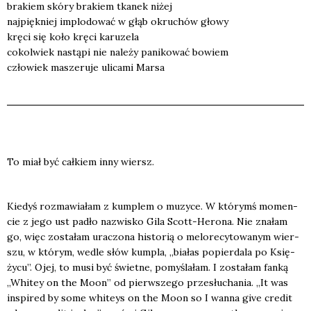
bra­kiem skó­ry bra­kiem tka­nek niżej
naj­pięk­niej implo­do­wać w głąb okru­chów gło­wy
krę­ci się koło krę­ci karu­ze­la
cokol­wiek nastą­pi nie nale­ży pani­ko­wać bowiem
czło­wiek masze­ru­je uli­ca­mi Mar­sa
To miał być cał­kiem inny wiersz.
Kie­dyś roz­ma­wia­łam z kum­plem o muzy­ce. W któ­rymś momen­
cie z jego ust padło nazwi­sko Gila Scott-Hero­na. Nie zna­łam
go, więc zosta­łam ura­czo­na histo­rią o melo­re­cy­to­wa­nym wier­
szu, w któ­rym, wedle słów kum­pla, „bia­łas popier­da­la po Księ­
ży­cu”. Ojej, to musi być świet­ne, pomy­śla­łam. I zosta­łam fan­ką
„Whi­tey on the Moon” od pierw­sze­go prze­słu­cha­nia. „It was
inspi­red by some whi­teys on the Moon so I wan­na give cre­dit