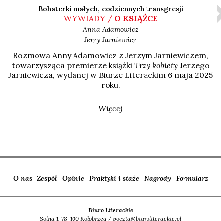
Bohaterki małych, codziennych transgresji
WYWIADY /
O KSIĄŻCE
Anna
Adamowicz
Jerzy
Jarniewicz
Roz­mo­wa Anny Ada­mo­wicz z Jerzym Jar­nie­wi­czem,
towa­rzy­szą­ca pre­mie­rze książ­ki
Trzy kobie­ty
Jerze­go
Jar­nie­wi­cza, wyda­nej w Biu­rze Lite­rac­kim 6 maja 2025
roku.
Więcej
O nas
Zespół
Opinie
Praktyki i staże
Nagrody
Formularz
Biuro Literackie
Solna 1, 78-100 Kołobrzeg / poczta@biuroliterackie.pl