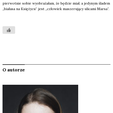
pier­wot­nie sobie wyobra­ża­łam, że będzie miał, a jedy­nym śla­dem
„bia­ła­sa na Księ­ży­cu” jest „czło­wiek masze­ru­ją­cy uli­ca­mi Mar­sa”.
O autorze