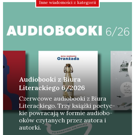
Inne wiadomości z kategorii
Audiobooki z Biura
Literackiego 6/2026
Czerw­co­we audio­bo­oki z Biu­ra
Lite­rac­kie­go. Trzy książ­ki poetyc­
kie powra­ca­ją w for­mie audio­bo­
oków czy­ta­nych przez auto­ra i
autor­ki.