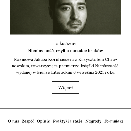
o książce
Nieobecność, czyli o mozaice braków
Roz­mo­wa Jaku­ba Korn­hau­se­ra z Krzysz­to­fem Chro­
now­skim, towa­rzy­szą­ca pre­mie­rze książ­ki
Nie­obec­ność
,
wyda­nej w Biu­rze Lite­rac­kim 6 wrze­śnia 2021 roku.
Więcej
O nas
Zespół
Opinie
Praktyki i staże
Nagrody
Formularz