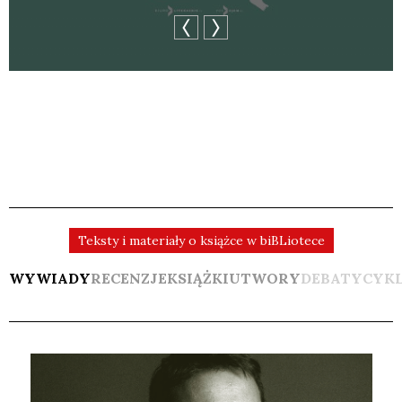
Teksty i materiały o książce w biBLiotece
WYWIADY
RECENZJE
KSIĄŻKI
UTWORY
DEBATY
CYK