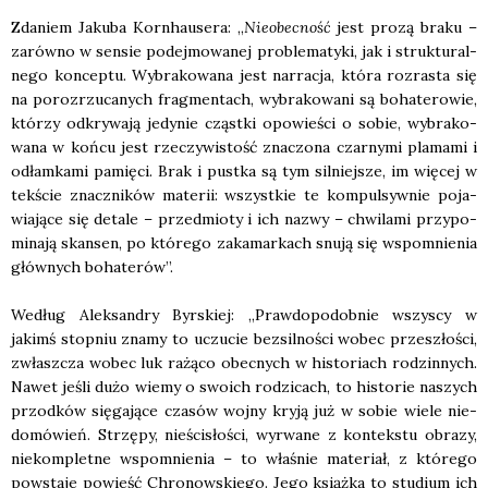
Zda­niem Jaku­ba Korn­hau­se­ra: „
Nie­obec­ność
jest pro­zą bra­ku –
zarów­no w sen­sie podej­mo­wa­nej pro­ble­ma­ty­ki, jak i struk­tu­ral­
ne­go kon­cep­tu. Wybra­ko­wa­na jest nar­ra­cja, któ­ra roz­ra­sta się
na poroz­rzu­ca­nych frag­men­tach, wybra­ko­wa­ni są boha­te­ro­wie,
któ­rzy odkry­wa­ją jedy­nie cząst­ki opo­wie­ści o sobie, wybra­ko­
wa­na w koń­cu jest rze­czy­wi­stość zna­czo­na czar­ny­mi pla­ma­mi i
odłam­ka­mi pamię­ci. Brak i pust­ka są tym sil­niej­sze, im wię­cej w
tek­ście znacz­ni­ków mate­rii: wszyst­kie te kom­pul­syw­nie poja­
wia­ją­ce się deta­le – przed­mio­ty i ich nazwy – chwi­la­mi przy­po­
mi­na­ją skan­sen, po któ­re­go zaka­mar­kach snu­ją się wspo­mnie­nia
głów­nych boha­te­rów”.
Według Alek­san­dry Byr­skiej: „Praw­do­po­dob­nie wszy­scy w
jakimś stop­niu zna­my to uczu­cie bez­sil­no­ści wobec prze­szło­ści,
zwłasz­cza wobec luk rażą­co obec­nych w histo­riach rodzin­nych.
Nawet jeśli dużo wie­my o swo­ich rodzi­cach, to histo­rie naszych
przod­ków się­ga­ją­ce cza­sów woj­ny kry­ją już w sobie wie­le nie­
do­mó­wień. Strzę­py, nie­ści­sło­ści, wyrwa­ne z kon­tek­stu obra­zy,
nie­kom­plet­ne wspo­mnie­nia – to wła­śnie mate­riał, z któ­re­go
powsta­je powieść Chro­now­skie­go. Jego książ­ka to stu­dium ich