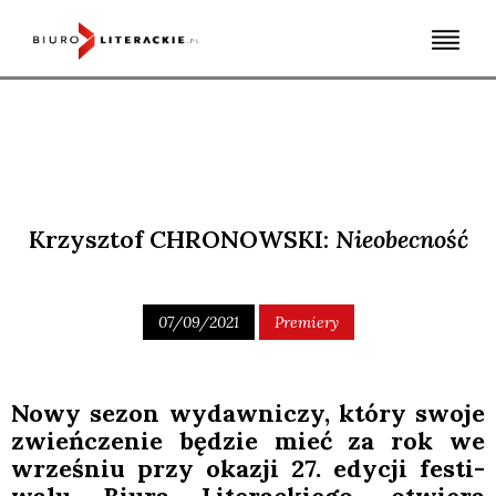
Skip
to
content
Krzysztof CHRONOWSKI:
Nieobecność
07/09/2021
Premiery
Nowy sezon wydaw­ni­czy, któ­ry swo­je
zwień­cze­nie będzie mieć za rok we
wrze­śniu przy oka­zji 27. edy­cji festi­