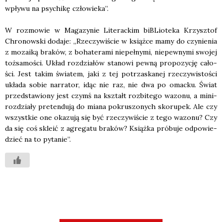
wpły­wu na psy­chi­kę czło­wie­ka”.
W roz­mo­wie w Maga­zy­nie Lite­rac­kim biBLio­te­ka Krzysz­tof
Chro­now­ski doda­je: „Rze­czy­wi­ście w książ­ce mamy do czy­nie­nia
z mozai­ką bra­ków, z boha­te­ra­mi nie­peł­ny­mi, nie­pew­ny­mi swo­jej
toż­sa­mo­ści. Układ roz­dzia­łów sta­no­wi pew­ną pro­po­zy­cję cało­
ści. Jest takim świa­tem, jaki z tej potrza­ska­nej rze­czy­wi­sto­ści
ukła­da sobie nar­ra­tor, idąc nie raz, nie dwa po omac­ku. Świat
przed­sta­wio­ny jest czymś na kształt roz­bi­te­go wazo­nu, a mini­
roz­dzia­ły pre­ten­du­ją do mia­na pokru­szo­nych sko­ru­pek. Ale czy
wszyst­kie one oka­zu­ją się być rze­czy­wi­ście z tego wazo­nu? Czy
da się coś skle­ić z agre­ga­tu bra­ków? Książ­ka pró­bu­je odpo­wie­
dzieć na to pyta­nie”.