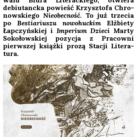
wa­lu Biu­ra Lite­rac­kie­go, otwie­ra
debiu­tanc­ka powieść Krzysz­to­fa Chro­
now­skie­go
Nie­obec­ność
. To już trze­cia
po
Bestia­riu­szu nowo­huc­kim
Elż­bie­ty
Łap­czyń­skiej i
Impe­rium Dzie­ci
Mar­ty
Soko­łow­skiej pozy­cja z Pra­cow­ni
pierw­szej książ­ki pro­zą Sta­cji Lite­ra­
tu­ra.