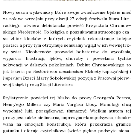
Nowy sezon wydaw­ni­czy, któ­re swo­je zwień­cze­nie będzie mieć
za rok we wrze­śniu przy oka­zji 27. edy­cji festi­wa­lu Biu­ra Lite­
rac­kie­go, otwie­ra debiu­tanc­ka powieść Krzysz­to­fa Chro­now­
skie­go
Nie­obec­ność
. To książ­ka o poszu­ki­wa­niu stra­co­ne­go cza­
su, zbiór kloc­ków, z któ­rych czy­tel­nik rekon­stru­uje kolej­ne
posta­ci, a przy tym otrzy­mu­je sen­su­al­ny wgląd w ich wewnętrz­
ny świat. Nie­obec­ność pro­wa­dzi boha­te­rów do wyco­fa­nia,
wypar­cia, fru­stra­cji, lęków, cho­ro­by i powie­la­nia tych­że
sekwen­cji w dal­szych poko­le­niach. Debiut Chro­now­skie­go to
już trze­cia po
Bestia­riu­szu nowo­huc­kim
Elż­bie­ty Łap­czyń­skiej i
Impe­rium Dzie­ci
Mar­ty Soko­łow­skiej pozy­cja z Pra­cow­ni pierw­
szej książ­ki pro­zą Sta­cji Lite­ra­tu­ra.
Sty­li­stycz­nie powie­ści tej bli­sko do pro­zy Georges’a Pere­ca,
Henry’ego Mil­le­ra czy Maria Var­ga­sa Llo­sy. Mono­lo­gi chcą
wypeł­niać luki, porząd­ko­wać, tłu­ma­czyć. Wiel­kim atu­tem tej
pro­zy jest tak­że nie­li­ne­ar­na, impre­syj­no-kom­pul­syw­na, ufun­do­
wa­na na emo­cjach kon­struk­cja, któ­ra prze­kra­cza gra­ni­ce
gatun­ku i ofe­ru­je czy­tel­ni­ko­wi świe­że pięk­no pod­szy­te nie­na­