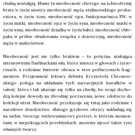
chal­ną nostal­gią. Mamy tu nie­obec­ność cho­re­go na schi­zo­fre­nię
bra­ta w życiu sio­stry, nie­obec­ność męża, sta­li­now­skie­go pro­ku­
ra­to­ra, w życiu żony, nie­obec­ność ojca, funk­cjo­na­riu­sza SW, w
życiu mat­ki, nie­obec­ność ojca w życiu syna, nie­obec­ność mat­ki w
życiu syna, nie­obec­ność dziad­ka w życiu bab­ci, nie­obec­ność chło­
pa­ka w pró­bie zbu­do­wa­nia związ­ku z dziew­czy­ną, nie­obec­ność
męża w mał­żeń­stwie.
Nie­obec­ność jest nie tyl­ko bra­kiem – to potęż­na, ata­ku­ją­ca
inten­syw­ny­mi fla­sh­bac­ka­mi siła, któ­ra mie­sza w gło­wach i życio­
ry­sach, a rodzin­ne histo­rie obra­ca w stos potłu­czo­nych frag­
men­tów. Przy­jem­ność lek­tu­ry debiu­tu Krzysz­to­fa Chro­now­
skie­go pole­ga na ukła­da­niu tych nar­ra­cyj­nych kawał­ków w
całość, któ­ra i tak uka­zu­je się tyl­ko na chwi­lę, bo wciąż docho­
dzą kolej­ne dowo­dy na zbrod­nię porzu­ce­nia, nowe zdo­by­cze do
kolek­cji utrat. Nie­obec­ność prze­ka­zu­je się tutaj jako rodzin­ne i
naro­do­we dzie­dzic­two, dla­te­go języ­ko­we obra­zy nakła­da­ją się
na sie­bie, two­rząc wie­lo­wy­mia­ro­wy por­tret, w któ­rym momen­
ta­mi, w nie­po­ko­ją­cych prze­bły­skach, może­my ujrzeć tak­że rysy
wła­snych twa­rzy.