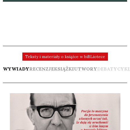
Teksty i materiały o książce w biBLiotece
WYWIADY
RECENZJE
KSIĄŻKI
UTWORY
DEBATY
CYK