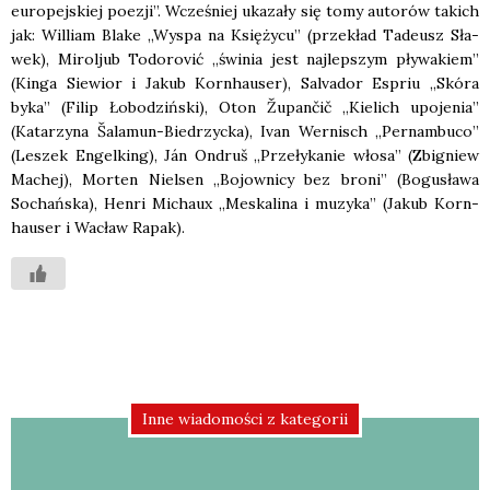
euro­pej­skiej poezji”. Wcze­śniej uka­za­ły się tomy auto­rów takich
jak: Wil­liam Bla­ke „Wyspa na Księ­ży­cu” (prze­kład Tade­usz Sła­
wek), Mirol­jub Todo­ro­vić „świ­nia jest naj­lep­szym pły­wa­kiem”
(Kin­ga Sie­wior i Jakub Korn­hau­ser), Salva­dor Espriu „Skó­ra
byka” (Filip Łobo­dziń­ski), Oton Župa­nčič „Kie­lich upo­je­nia”
(Kata­rzy­na Šala­mun-Bie­drzyc­ka), Ivan Wer­nisch „Per­nam­bu­co”
(Leszek Engel­king), Ján Ondruš „Prze­ły­ka­nie wło­sa” (Zbi­gniew
Machej), Mor­ten Nie­lsen „Bojow­ni­cy bez bro­ni” (Bogu­sła­wa
Sochań­ska), Hen­ri Michaux „Meska­li­na i muzy­ka” (Jakub Korn­
hau­ser i Wacław Rapak).
Inne wiadomości z kategorii