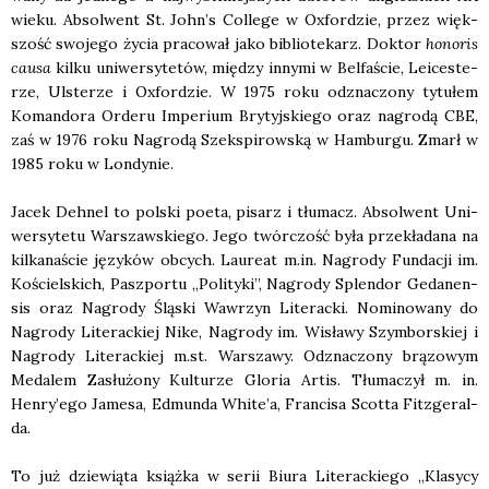
wie­ku. Absol­went St. John’s Col­le­ge w Oxfor­dzie, przez więk­
szość swo­je­go życia pra­co­wał jako biblio­te­karz. Dok­tor
hono­ris
cau­sa
kil­ku uni­wer­sy­te­tów, mię­dzy inny­mi w Bel­fa­ście, Leice­ste­
rze, Ulste­rze i Oxfor­dzie. W 1975 roku odzna­czo­ny tytu­łem
Koman­do­ra Orde­ru Impe­rium Bry­tyj­skie­go oraz nagro­dą CBE,
zaś w 1976 roku Nagro­dą Szek­spi­row­ską w Ham­bur­gu. Zmarł w
1985 roku w Lon­dy­nie.
Jacek Deh­nel to pol­ski poeta, pisarz i tłu­macz. Absol­went Uni­
wer­sy­te­tu War­szaw­skie­go. Jego twór­czość była prze­kła­da­na na
kil­ka­na­ście języ­ków obcych. Lau­re­at m.in. Nagro­dy Fun­da­cji im.
Kościel­skich, Pasz­por­tu „Poli­ty­ki”, Nagro­dy Splen­dor Geda­nen­
sis oraz Nagro­dy Ślą­ski Waw­rzyn Lite­rac­ki. Nomi­no­wa­ny do
Nagro­dy Lite­rac­kiej Nike, Nagro­dy im. Wisła­wy Szym­bor­skiej i
Nagro­dy Lite­rac­kiej m.st. War­sza­wy. Odzna­czo­ny brą­zo­wym
Meda­lem Zasłu­żo­ny Kul­tu­rze Glo­ria Artis. Tłu­ma­czył m. in.
Henry’ego Jame­sa, Edmun­da White’a, Fran­ci­sa Scot­ta Fit­zge­ral­
da.
To już dzie­wią­ta książ­ka w serii Biu­ra Lite­rac­kie­go „Kla­sy­cy