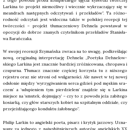
z tego powo­du pró­ba kom­plet­ne­go uję­cia syl­wet­ki twór­czej
Lar­ki­na to pro­jekt nie­moż­li­wy i wiecz­nie wykrza­cza­ją­cy się w
mean­drach następ­nych odczy­ty­wań i prze­kła­dów”. Ta róż­no­
rod­ność odczy­tań jest widocz­na tak­że w pol­skiej recep­cji tej
twór­czo­ści – pro­jekt tłu­ma­cze­nio­wy Deh­ne­la powsta­wał w
opo­zy­cji do dobrze zna­nych czy­tel­ni­kom prze­kła­dów Sta­ni­sła­
wa Barań­cza­ka.
W swo­jej recen­zji Szy­mań­ska zwra­ca na to uwa­gę, pod­kre­śla­jąc
nową, ory­gi­nal­ną inter­pre­ta­cję Deh­ne­la: „Poety­ka Deh­ne­low­
skie­go Lar­ki­na jest znacz­nie bar­dziej zróż­ni­co­wa­na, chro­pa­wa i
czu­pur­na. Tłu­macz znacz­nie czę­ściej korzy­sta tu z niż­sze­go
reje­stru oraz nie stro­ni od wul­gar­no­ści. Ale nawet w tej nowej
odsło­nie mię­dzy ‘wyrzy­gi­wa­niem ser­ca gdzieś pod męskim sra­
czem’ a ‘udu­pie­niem tym pier­dzie­lem’ znaj­dzie się u Lar­ki­na
miej­sce na ‘smu­tek, doj­mu­ją­cy’ – czy to z powo­du jeża zabi­te­go
kosiar­ką, czy głów star­szych kobiet na szpi­tal­nym oddzia­le, czy
prze­jeż­dża­ją­ce­go kon­duk­tu żałob­ne­go”.
Phi­lip Lar­kin to angiel­ski poeta, pisarz i kry­tyk jaz­zo­wy. Uzna­
wa­ny za jed­ne­go z naj­wy­bit­niej­szych auto­rów angiel­skich XX