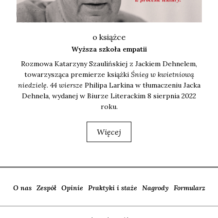
o książce
Wyższa szkoła empatii
Roz­mo­wa Kata­rzy­ny Szau­liń­skiej z Jac­kiem Deh­ne­lem,
towa­rzy­szą­ca pre­mie­rze książ­ki
Śnieg w kwiet­nio­wą
nie­dzie­lę. 44 wier­sze
Phi­li­pa Lar­ki­na w tłu­ma­cze­niu Jac­ka
Deh­ne­la, wyda­nej w Biu­rze Lite­rac­kim 8 sierp­nia 2022
roku.
Więcej
O nas
Zespół
Opinie
Praktyki i staże
Nagrody
Formularz