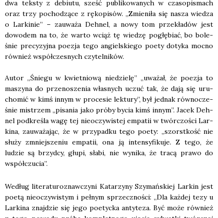
dwa tek­sty z debiu­tu, sześć publi­ko­wa­nych w cza­so­pi­smach
oraz trzy pocho­dzą­ce z ręko­pi­sów. „Zmie­ni­ła się nasza wie­dza
o Lar­ki­nie” – zauwa­ża Deh­nel, a nowy tom prze­kła­dów jest
dowo­dem na to, że war­to wciąż tę wie­dzę pogłę­biać, bo bole­
śnie pre­cy­zyj­na poezja tego angiel­skie­go poety doty­ka moc­no
rów­nież współ­cze­snych czy­tel­ni­ków.
Autor „Śnie­gu w kwiet­nio­wą nie­dzie­lę” „uwa­żał, że poezja to
maszy­na do prze­no­sze­nia wła­snych uczuć tak, że dają się uru­
cho­mić w kimś innym w pro­ce­sie lek­tu­ry”, był jed­nak rów­no­cze­
śnie mistrzem „pisa­nia jako pró­by bycia kimś innym”. Jacek Deh­
nel pod­kre­śla wagę tej nie­oczy­wi­stej empa­tii w twór­czo­ści Lar­
ki­na, zauwa­ża­jąc, że w przy­pad­ku tego poety: „szorst­kość nie
słu­ży zmniej­sze­niu empa­tii, ona ją inten­sy­fi­ku­je. Z tego, że
ludzie są brzyd­cy, głu­pi, sła­bi, nie wyni­ka, że tra­cą pra­wo do
współ­czu­cia”.
Według lite­ra­tu­ro­znaw­czy­ni Kata­rzy­ny Szy­mań­skiej Lar­kin jest
poetą nie­oczy­wi­stym i peł­nym sprzecz­no­ści: „Dla każ­dej tezy u
Lar­ki­na znaj­dzie się jego poetyc­ka anty­te­za. Być może rów­nież