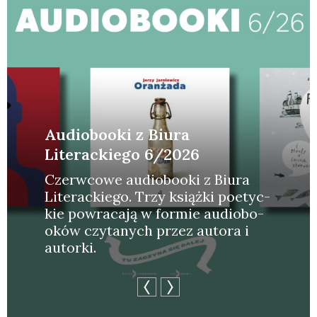
Audiobooki z Biura
Literackiego 6/2026
Czerw­co­we audio­bo­oki z Biu­ra
Lite­rac­kie­go. Trzy książ­ki poetyc­
kie powra­ca­ją w for­mie audio­bo­
oków czy­ta­nych przez auto­ra i
autor­ki.