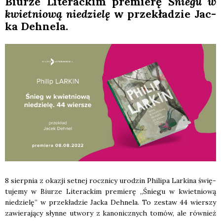
Biu­rze Lite­rac­kim pre­mie­rę
Śnie­gu w
kwiet­nio­wą nie­dzie­lę
w prze­kła­dzie Jac­
ka Deh­ne­la.
8 sierp­nia z oka­zji set­nej rocz­ni­cy uro­dzin Phi­li­pa Lar­ki­na świę­
tu­je­my w Biu­rze Lite­rac­kim pre­mie­rę „Śnie­gu w kwiet­nio­wą
nie­dzie­lę” w prze­kła­dzie Jac­ka Deh­ne­la. To zestaw 44 wier­szy
zawie­ra­ją­cy słyn­ne utwo­ry z kano­nicz­nych tomów, ale rów­nież