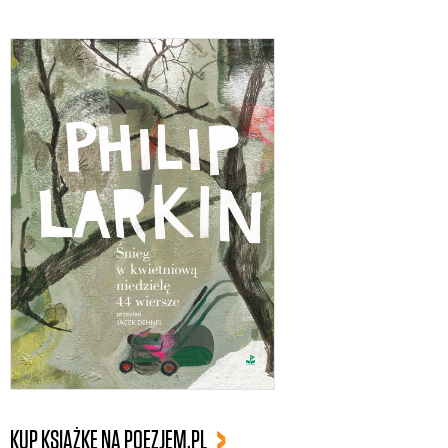
KUP KSIĄŻKĘ NA POEZJEM.PL