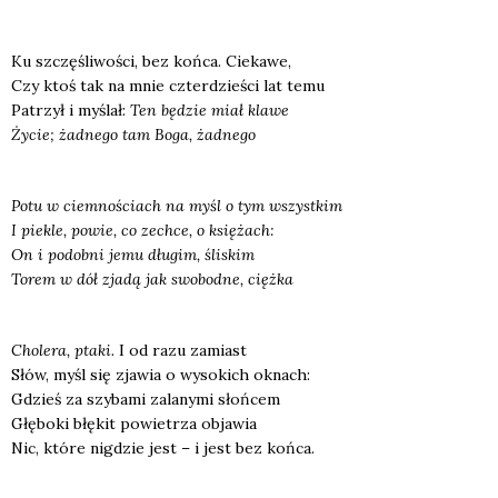
Ku szczę­śli­wo­ści, bez koń­ca. Cie­ka­we,
Czy ktoś tak na mnie czter­dzie­ści lat temu
Patrzył i myślał:
Ten będzie miał kla­we
Życie; żad­ne­go tam Boga, żad­ne­go
Potu w ciem­no­ściach na myśl o tym wszyst­kim
I pie­kle, powie, co zechce, o księ­żach:
On i podob­ni jemu dłu­gim, śli­skim
Torem w dół zja­dą jak swo­bod­ne, cięż­ka
Cho­le­ra, pta­ki.
I od razu zamiast
Słów, myśl się zja­wia o wyso­kich oknach:
Gdzieś za szy­ba­mi zala­ny­mi słoń­cem
Głę­bo­ki błę­kit powie­trza obja­wia
Nic, któ­re nigdzie jest – i jest bez koń­ca.