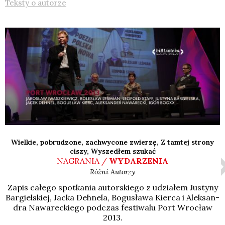
Teksty o autorze
Wielkie, pobrudzone, zachwycone zwierzę, Z tamtej strony
ciszy, Wyszedłem szukać
NAGRANIA /
WYDARZENIA
Różni Autorzy
Zapis całe­go spo­tka­nia autor­skie­go z udzia­łem Justy­ny
Bar­giel­skiej, Jac­ka Deh­ne­la, Bogu­sła­wa Kier­ca i Alek­san­
dra Nawa­rec­kie­go pod­czas festi­wa­lu Port Wro­cław
2013.