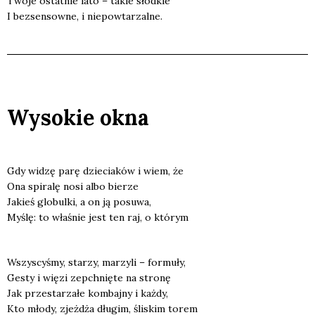
Two­je ostat­nie lato – takie słod­kie
I bez­sen­sow­ne, i nie­po­wta­rzal­ne.
Wysokie okna
Gdy widzę parę dzie­cia­ków i wiem, że
Ona spi­ra­lę nosi albo bie­rze
Jakieś glo­bul­ki, a on ją posu­wa,
Myślę: to wła­śnie jest ten raj, o któ­rym
Wszy­scy­śmy, sta­rzy, marzy­li – for­mu­ły,
Gesty i wię­zi zepchnię­te na stro­nę
Jak prze­sta­rza­łe kom­baj­ny i każ­dy,
Kto mło­dy, zjeż­dża dłu­gim, śli­skim torem