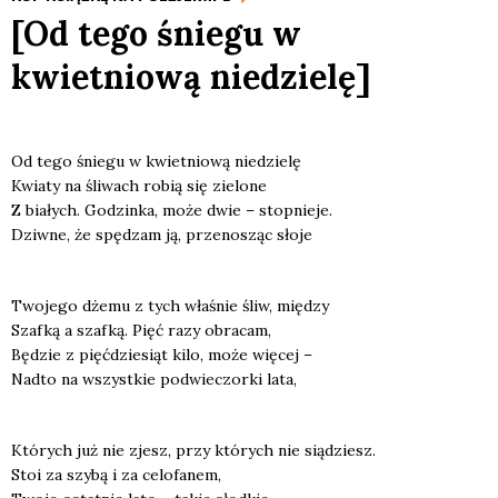
[Od tego śniegu w
kwietniową niedzielę]
Od tego śnie­gu w kwiet­nio­wą nie­dzie­lę
Kwia­ty na śli­wach robią się zie­lo­ne
Z bia­łych. Godzin­ka, może dwie – stop­nie­je.
Dziw­ne, że spę­dzam ją, prze­no­sząc sło­je
Two­je­go dże­mu z tych wła­śnie śliw, mię­dzy
Szaf­ką a szaf­ką. Pięć razy obra­cam,
Będzie z pięć­dzie­siąt kilo, może wię­cej –
Nad­to na wszyst­kie pod­wie­czor­ki lata,
Któ­rych już nie zjesz, przy któ­rych nie sią­dziesz.
Stoi za szy­bą i za celo­fa­nem,