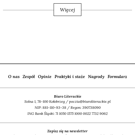
Więcej
O nas
Zespół
Opinie
Praktyki i staże
Nagrody
Formularz
Biuro Literackie
Solna 1, 78-100 Kołobrzeg / poczta@biuroliterackie.pl
NIP: 881-110-93-38 / Regon: 390738090
ING Bank Śląski: 71 1050 1575 1000 0022 7732 9062
Zapisz się na newsletter