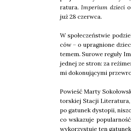
ra­tu­ra.
Impe­rium dzie­ci
ot
już 28 czerw­ca.
W spo­łe­czeń­stwie podzie
ców – o upra­gnio­ne dziec
te­mem. Suro­we regu­ły Imp
jed­nej ze stron: za reżi­m
mi doko­nu­ją­cy­mi prze­wro
Powieść Mar­ty Soko­łow­ski
tor­skiej Sta­cji Lite­ra­tu­
po gatu­nek dys­to­pii, nisz
co wska­zu­je popu­lar­ność
wyko­rzy­stu­je ten gatu­nek