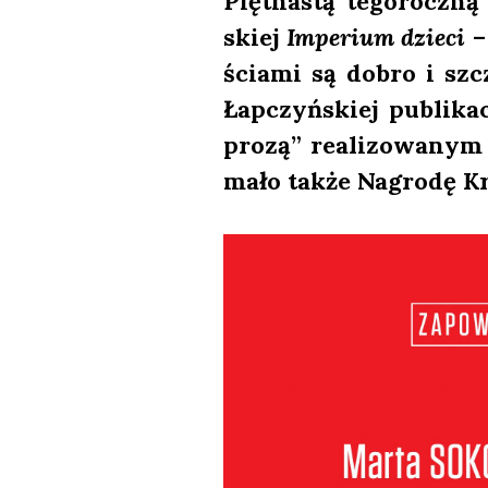
Pięt­na­stą tego­rocz­n
skiej
Impe­rium dzie­ci
– 
ścia­mi są dobro i szc
Łap­czyń­skiej publi­k
pro­zą” reali­zo­wa­nym p
ma­ło tak­że Nagro­dę Kr