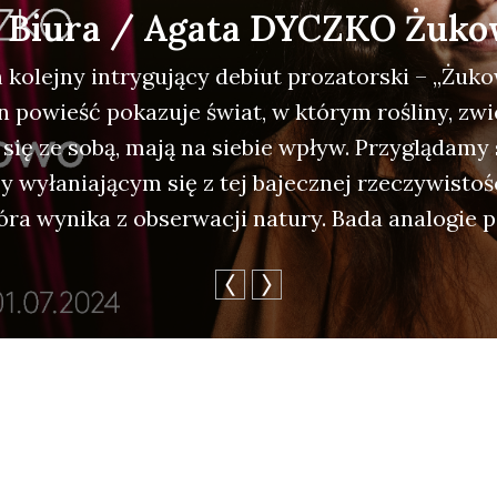
z Biura / Agata DYCZKO Żuk
 kolej­ny intry­gu­ją­cy debiut pro­za­tor­ski – „Żuk
n powieść poka­zu­je świat, w któ­rym rośli­ny, zwie
 się ze sobą, mają na sie­bie wpływ. Przy­glą­da­my 
 wyła­nia­ją­cym się z tej bajecz­nej rze­czy­wi­sto­
ó­ra wyni­ka z obser­wa­cji natu­ry. Bada ana­lo­gie