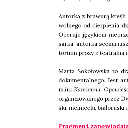
Autor­ka z bra­wu­rą kre­śli 
wol­ne­go od cier­pie­nia dz
Ope­ru­je języ­kiem nie­prze
sar­ka, autor­ka sce­na­riu­
to­rium pro­zy z teatral­ną d
Mar­ta Soko­łow­ska to dra­m
doku­men­tal­ne­go. Jest au
m.in.:
Kamion­na. Opo­wie­śc
orga­ni­zo­wa­ne­go przez Dw
ski, nie­miec­ki, bia­ło­ru­ski i
Frag­ment zapo­wia­da­ją