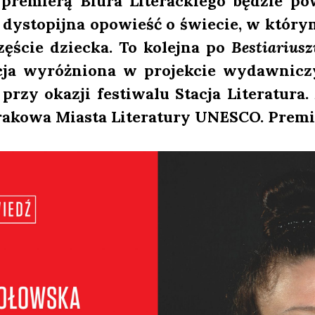
ą pre­mie­rą Biu­ra Lite­rac­kie­go będzie 
dys­to­pij­na opo­wieść o świe­cie, w któ­ry
zę­ście dziec­ka. To kolej­na po
Bestia­riu­s
a­cja wyróż­nio­na w pro­jek­cie wydaw­ni­c
rzy oka­zji festi­wa­lu Sta­cja Lite­ra­tu­ra.
a­ko­wa Mia­sta Lite­ra­tu­ry UNESCO. Pre­mie­