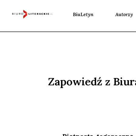
BiuLetyn
Autorzy
Skip
to
content
Zapowiedź z Biu