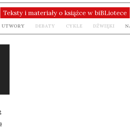
Teksty i materiały o książce w biBLiotece
UTWORY
DEBATY
CYKLE
DŹWIĘKI
N
t
ą