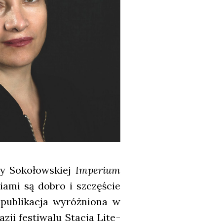
­ty Soko­łow­skiej
Impe­rium
cia­mi są dobro i szczę­ście
 publi­ka­cja wyróż­nio­na w
zji festi­wa­lu Sta­cja Lite­