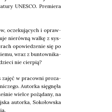
ra­tu­ry UNESCO. Pre­mie­ra
w, ocze­ku­ją­cych i opraw­
je nie­rów­ną wal­kę z sys­
­rach opo­wie­dze­nie się po
ie­mu, wraz z bun­tow­ni­ka­
zie­ci nie cier­pią?
s zajęć w pra­cow­ni pro­za­
ni­cze­go. Autor­ka się­gnę­ła
e­śnie wiel­ce pożą­da­ny, na
j­ska autor­ka, Soko­łow­ska
ia.