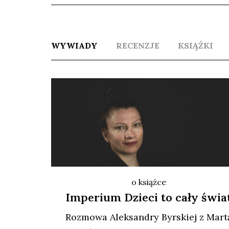
WYWIADY
RECENZJE
KSIĄŻKI
o książce
Imperium Dzieci to cały świa
Roz­mo­wa Alek­san­dry Byr­skiej z Mar­t