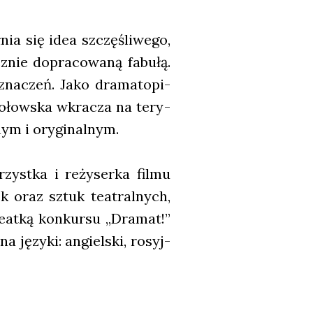
­nia się idea szczę­śli­we­go,
z­nie dopra­co­wa­ną fabu­łą.
 zna­czeń. Jako dra­ma­to­pi­
oko­łow­ska wkra­cza na tery­
nym i ory­gi­nal­nym.
rzyst­ka i reży­ser­ka fil­mu
isk oraz sztuk teatral­nych,
re­at­ką kon­kur­su „Dra­mat!”
a języ­ki: angiel­ski, rosyj­