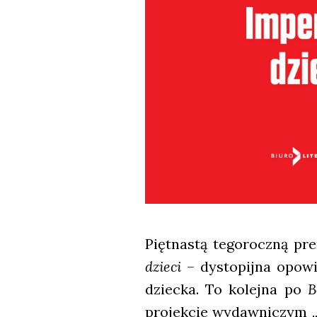
Pięt­na­stą tego­rocz­ną pr
dzie­ci
– dys­to­pij­na opo­w
dziec­ka. To kolej­na po
B
pro­jek­cie wydaw­ni­czym „P