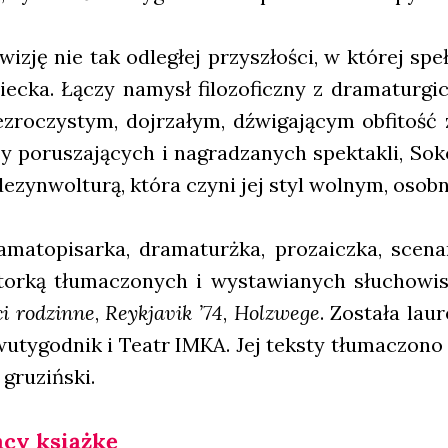
wizję nie tak odle­głej przy­szło­ści, w któ­rej speł
iec­ka. Łączy namysł filo­zo­ficz­ny z dra­ma­tur­gic
­zro­czy­stym, doj­rza­łym, dźwi­ga­ją­cym obfi­tość
szy poru­sza­ją­cych i nagra­dza­nych spek­ta­kli, S
ezyn­wol­tu­rą, któ­ra czy­ni jej styl wol­nym, osob­
a­to­pi­sar­ka, dra­ma­turż­ka, pro­za­icz­ka, sce­na­
tor­ką tłu­ma­czo­nych i wysta­wia­nych słu­cho­w
i rodzin­ne
,
Rey­kja­vik ’74
,
Hol­zwe­ge
. Zosta­ła lau­
u­ty­go­dnik i Teatr IMKA. Jej tek­sty tłu­ma­czo­no n
 gru­ziń­ski.
­cy książ­kę