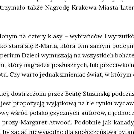
rzy­ma­ło tak­że Nagro­dę Kra­ko­wa Mia­sta Lite­
­lo­nym na czte­ry kla­sy – wybrań­ców i wyrzut­kó
­ko sta­ra się B‑Maria, któ­ra tym samym podej­mu­
e­rium Dzie­ci wymu­sza­ją na wszyst­kich boha­te
em, któ­ry nagra­dza posłusz­nych, lub prze­ciw­ko n
­tu. Czy war­to jed­nak zmie­niać świat, w któ­rym d
ej, dostrze­żo­na przez Beatę Sta­siń­ską pod­cza
ra, jest pro­po­zy­cją wyjąt­ko­wą na tle ryn­ku wydaw­
o­wy wśród pol­sko­ję­zycz­nych auto­rów, a jed­no­cz
 pro­zy Mar­ga­ret Atwo­od. Podob­nie jak kana­dy
, by zadać nie­wy­god­ne dla spo­łe­czeń­stwa pyta­n