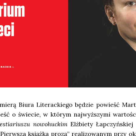
e­mie­rą Biu­ra Lite­rac­kie­go będzie powieść Mar
ieść o świe­cie, w któ­rym naj­wyż­szy­mi war­to­ś
estia­riu­szu nowo­huc­kim
Elż­bie­ty Łap­czyń­skiej
ierw­sza książ­ka pro­zą” reali­zo­wa­nym przy oka­