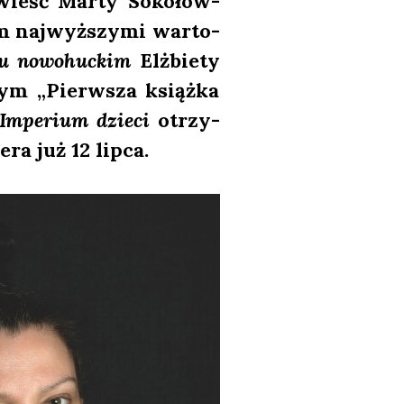
powieść Mar­ty Soko­łow­
m naj­wyż­szy­mi war­to­
zu nowo­huc­kim
Elż­bie­ty
zym „Pierw­sza książ­ka
Impe­rium dzie­ci
otrzy­
ra już 12 lip­ca.