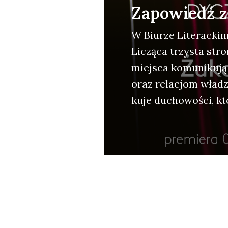
Zapowiedź 
W Biu­rze Lite­rac­kim
Liczą­ca trzy­sta stro
miej­sca komu­ni­ku­ją
oraz rela­cjom wła­dzy
ku­je ducho­wo­ści, kt