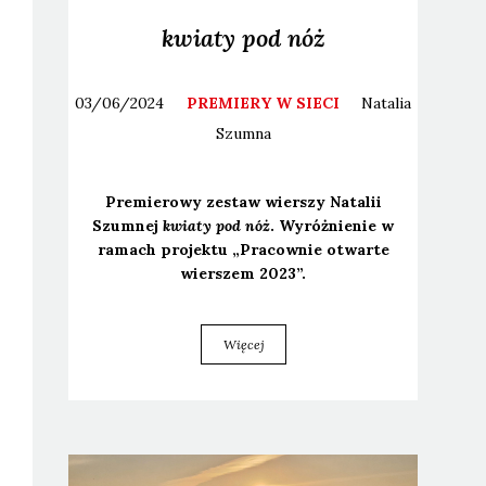
kwiaty pod nóż
03/06/2024
PREMIERY W SIECI
Natalia
Szumna
Pre­mie­ro­wy zestaw wier­szy Nata­lii
Szum­nej
kwia­ty pod nóż
. Wyróż­nie­nie w
ramach pro­jek­tu „Pra­cow­nie otwar­te
wier­szem 2023”.
Więcej