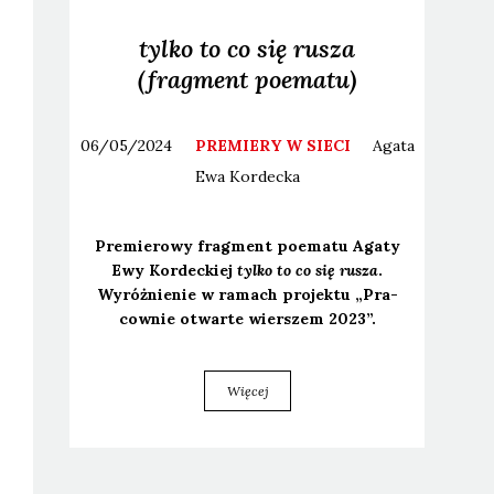
tylko to co się rusza
(fragment poematu)
06/05/2024
PREMIERY W SIECI
Agata
Ewa
Kordecka
Pre­mie­ro­wy frag­ment poema­tu Aga­ty
Ewy Kor­dec­kiej
tyl­ko to co się rusza
.
Wyróż­nie­nie w ramach pro­jek­tu „Pra­
cow­nie otwar­te wier­szem 2023”.
Więcej