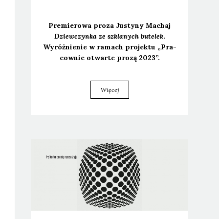
Pre­mie­ro­wa pro­za Justy­ny Machaj
Dziew­czyn­ka ze szkla­nych bute­lek
.
Wyróż­nie­nie w ramach pro­jek­tu „Pra­
cow­nie otwar­te pro­zą 2023”.
Więcej