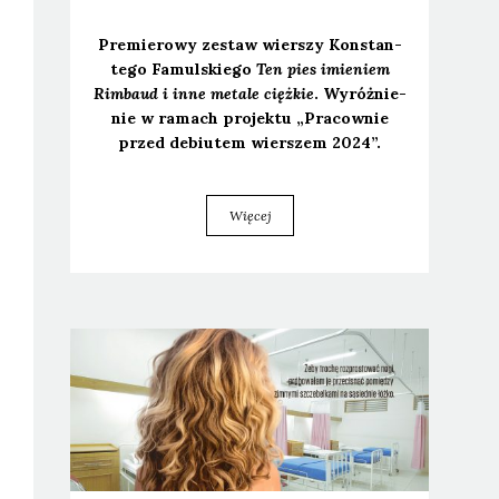
Pre­mie­ro­wy zestaw wier­szy Kon­stan­
te­go Famul­skie­go
Ten pies imie­niem
Rim­baud i inne meta­le cięż­kie
. Wyróż­nie­
nie w ramach pro­jek­tu „Pra­cow­nie
przed debiu­tem wier­szem 2024”.
Więcej