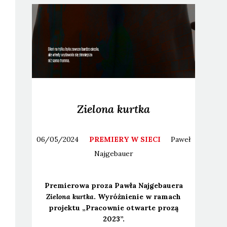
Zielona kurtka
06/05/2024
PREMIERY W SIECI
Paweł
Najgebauer
Pre­mie­ro­wa pro­za Paw­ła Naj­ge­bau­era
Zie­lo­na kurt­ka
. Wyróż­nie­nie w ramach
pro­jek­tu „Pra­cow­nie otwar­te pro­zą
2023”.