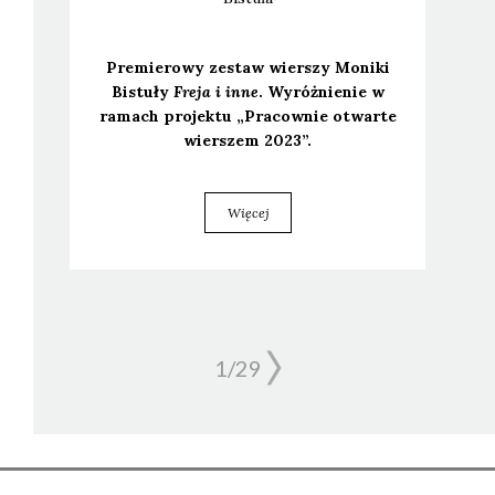
Pre­mie­ro­wy zestaw wier­szy Moni­ki
Bistu­ły
Fre­ja i inne
. Wyróż­nie­nie w
ramach pro­jek­tu „Pra­cow­nie otwar­te
wier­szem 2023”.
Więcej
1/
29