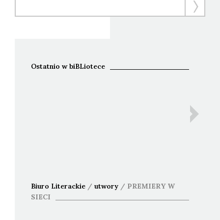
Ostatnio w biBLiotece
Ida B
Bohdan 
An
Biuro Literackie
/
utwory
/
PREMIERY W
SIECI