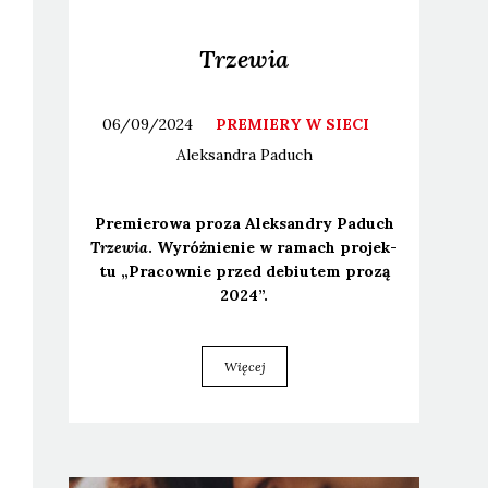
Trzewia
06/09/2024
PREMIERY W SIECI
Aleksandra
Paduch
Pre­mie­ro­wa pro­za Alek­san­dry Paduch
Trze­wia
. Wyróż­nie­nie w ramach pro­jek­
tu „Pra­cow­nie przed debiu­tem pro­zą
2024”.
Więcej