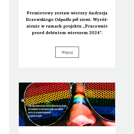
Pre­mie­ro­wy zestaw wier­szy Andrze­ja
Ilczew­skie­go
Odpa­dło pół zie­mi
. Wyróż­
nie­nie w ramach pro­jek­tu „Pra­cow­nie
przed debiu­tem wier­szem 2024”.
Więcej