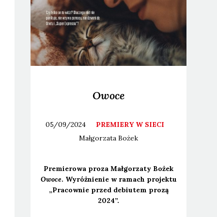
Owoce
05/09/2024
PREMIERY W SIECI
Małgorzata
Bożek
Pre­mie­ro­wa pro­za Mał­go­rza­ty Bożek
Owo­ce
. Wyróż­nie­nie w ramach pro­jek­tu
„Pra­cow­nie przed debiu­tem pro­zą
2024”.