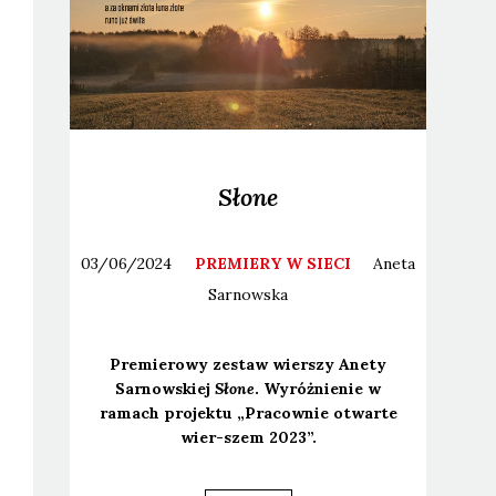
Słone
03/06/2024
PREMIERY W SIECI
Aneta
Sarnowska
Pre­mie­ro­wy zestaw wier­szy Ane­ty
Sar­now­skiej
Sło­ne
. Wyróż­nie­nie w
ramach pro­jek­tu „Pra­cow­nie otwar­te
wier-szem 2023”.