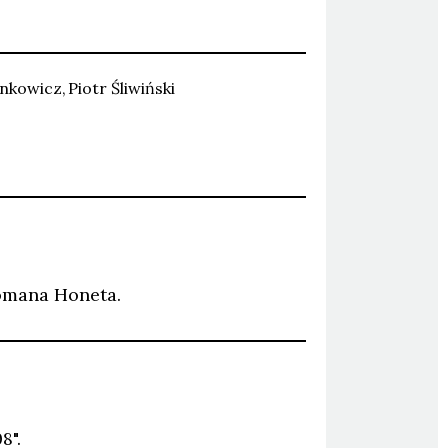
nkowicz
Piotr
Śliwiński
mana Honeta.
8".