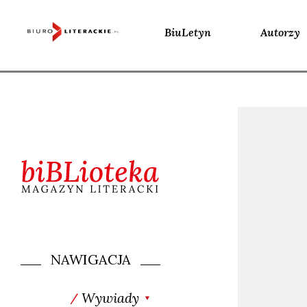
BiuLetyn
Autorzy
Skip
to
content
NAWIGACJA
Wywiady