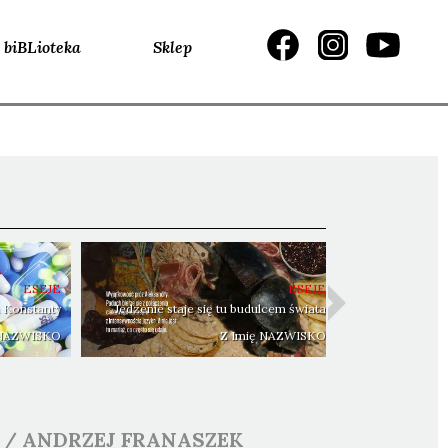
biBLioteka
Sklep
ESEJE
ESEJE
 Konstanty
Jedzenie staje się tu budulcem świata
 NAZWISKO
Z Imię NAZWISKO
/
ANDRZEJ
FRANASZEK