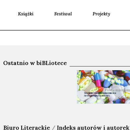
Książki
Festiwal
Projekty
Ostatnio w biBLiotece
Poeta imieniem
Z Imię
Biuro Literackie
/
Indeks autorów i autorek