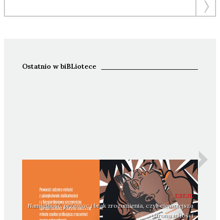
Ostatnio w biBLiotece
ESEJE
Namiętność, przemoc i brak zrozumienia, czyli ciemniejsza
strona miłości