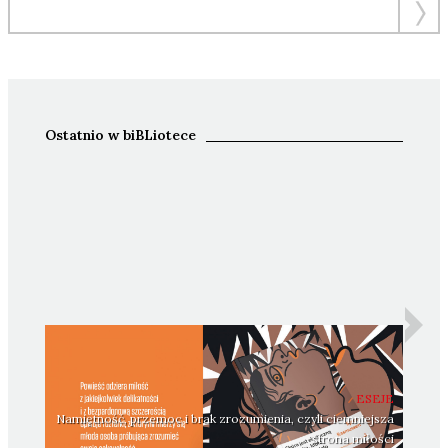
Ostatnio w biBLiotece
ESEJE
Namiętność, przemoc i brak zrozumienia, czyli ciemniejsza
strona miłości