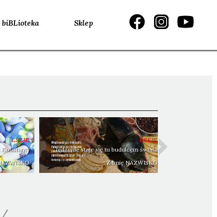
biBLioteka
Sklep
ESEJE
ESEJE
 Konstanty
Jedzenie staje się tu budulcem świata
 NAZWISKO
Z Imię NAZWISKO
/