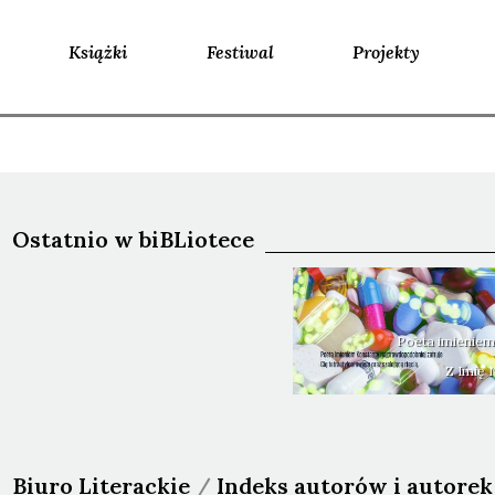
Książki
Festiwal
Projekty
Ostatnio w biBLiotece
Poeta imieniem
Z Imię
Biuro Literackie
/
Indeks autorów i autorek