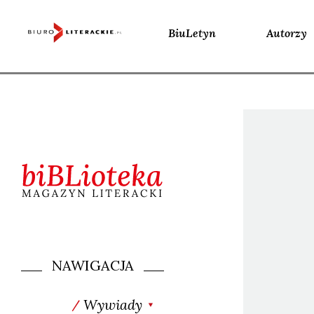
BiuLetyn
Autorzy
Skip
to
content
NAWIGACJA
Wywiady