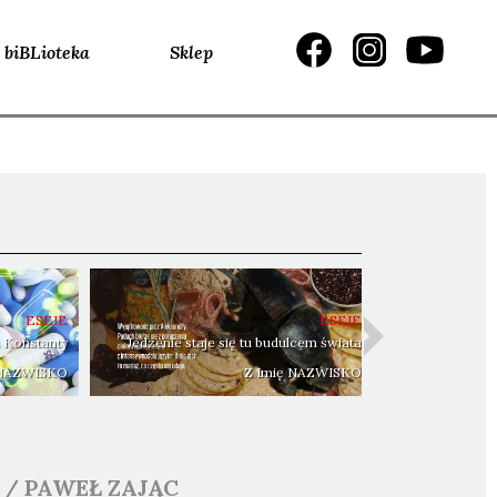
biBLioteka
Sklep
ESEJE
ESEJE
 Konstanty
Jedzenie staje się tu budulcem świata
 NAZWISKO
Z Imię NAZWISKO
/
PAWEŁ
ZAJĄC