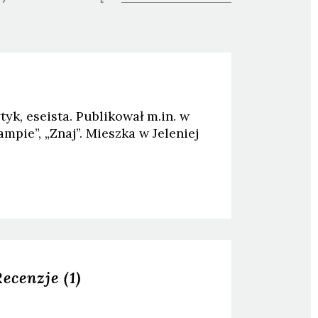
yk, eseista. Publikował m.in. w
ampie”, „Znaj”. Mieszka w Jeleniej
Recenzje
(1)