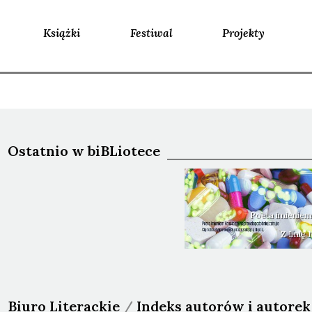
Książki
Festiwal
Projekty
Ostatnio w biBLiotece
Poeta imieniem
Z Imię
Biuro Literackie
/
Indeks autorów i autorek