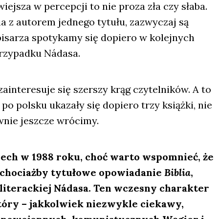
iej­sza w per­cep­cji to nie pro­za zła czy sła­ba.
a z auto­rem jed­ne­go tytu­łu, zazwy­czaj są
pisa­rza spo­ty­ka­my się dopie­ro w kolej­nych
przy­pad­ku Náda­sa.
n­te­re­su­je się szer­szy krąg czy­tel­ni­ków. A to
po pol­sku uka­za­ły się dopie­ro trzy książ­ki, nie
­nie jesz­cze wró­ci­my.
zech w 1988 roku, choć war­to wspo­mnieć, że
 cho­ciaż­by tytu­ło­we opo­wia­da­nie
Biblia
,
ite­rac­kiej Náda­sa. Ten wcze­sny cha­rak­ter
­ry – jak­kol­wiek nie­zwy­kle cie­ka­wy,