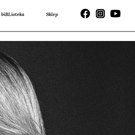
biBLioteka
Sklep