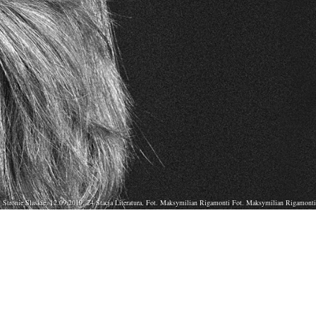
Stronie Slaskie, 12.09.2019. 24 Stacja Literatura, Fot. Maksymilian Rigamonti Fot. Maksymilian Rigamonti