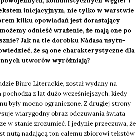
y powo­jen­nych, komu­ni­stycz­nych Węgier i
tek­stem ini­cja­cyj­nym, nie tyl­ko w war­stwie
o­rem kil­ku opo­wia­dań jest dora­sta­ją­cy
ra, może­my odnieść wra­że­nie, że mają one po
łusz­nie? Jak na tle dorob­ku Náda­sa usy­tu­
wie­dzieć, że są one cha­rak­te­ry­stycz­ne dla
 innych utwo­rów wyróż­nia­ją?
­dzie Biu­ro Lite­rac­kie, został wyda­ny na
 pocho­dzą z lat dużo wcze­śniej­szych, kie­dy
­mu były moc­no ogra­ni­czo­ne. Z dru­giej stro­ny
rysu­je wia­ry­god­ny obraz odczu­wa­nia świa­ta
ze w sta­nie zro­zu­mieć. I jedy­nie prze­czu­wa, że
st nutą nada­ją­cą ton całe­mu zbio­ro­wi tek­stów.