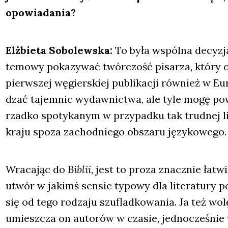
opo­wia­da­nia?
Elż­bie­ta Sobo­lew­ska:
To była wspól­na decy­z
te­mo­wy poka­zy­wać twór­czość pisa­rza, któ­ry o
pierw­szej węgier­skiej publi­ka­cji rów­nież w Eur
dzać tajem­nic wydaw­nic­twa, ale tyle mogę powie
rzad­ko spo­ty­ka­nym w przy­pad­ku tak trud­nej li
kra­ju spo­za zachod­nie­go obsza­ru języ­ko­we­go.
Wra­ca­jąc do
Biblii
, jest to pro­za znacz­nie łat
utwór w jakimś sen­sie typo­wy dla lite­ra­tu­ry p
się od tego rodza­ju szu­flad­ko­wa­nia. Ja też w
umiesz­cza on auto­rów w cza­sie, jed­no­cze­śnie