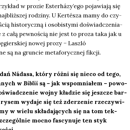
przy­kład w pro­zie Esterházy’ego poja­wia­ją się
naj­bliż­szej rodzi­ny. U Ker­tésza mamy do czy­
­ścią histo­rycz­ną i oso­bi­sty­mi doświad­cze­nia­
 z całą pew­no­ścią nie jest to pro­za taka jak u
 węgier­skiej nowej pro­zy − Lasz­ló
 są na grun­cie meta­fo­rycz­nej fik­cji.
ań Náda­sa, któ­ry róż­ni się nie­co od tego,
sa­nych w
Biblii
są – jak wspo­mnia­łem – powo­
świad­cze­nie woj­ny kła­dzie się jesz­cze bar­
rysem wyda­je się też zde­rze­nie rze­czy­wi­
ie­my w wie­lu skła­da­ją­cych się na tom tek­
zcze­gól­nie moc­no fascy­nu­je ten styk
o­ści.