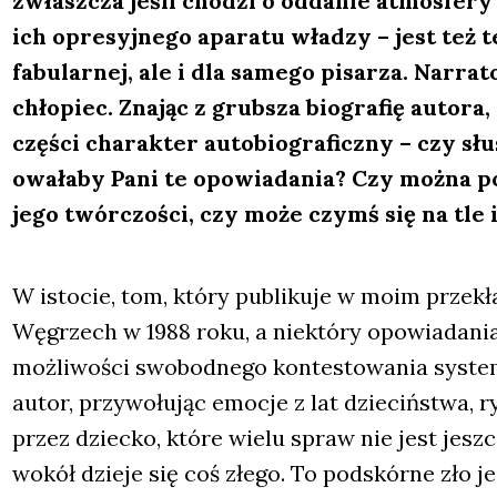
zwłasz­cza jeśli cho­dzi o odda­nie atmos­fe­r
ich opre­syj­ne­go apa­ra­tu wła­dzy – jest też 
fabu­lar­nej, ale i dla same­go pisa­rza. Nar­ra­t
chło­piec. Zna­jąc z grub­sza bio­gra­fię auto­
czę­ści cha­rak­ter auto­bio­gra­ficz­ny – czy s
owa­ła­by Pani te opo­wia­da­nia? Czy moż­na po
jego twór­czo­ści, czy może czymś się na tle
W isto­cie, tom, któ­ry publi­ku­je w moim prze­kła
Węgrzech w 1988 roku, a nie­któ­ry opo­wia­da­nia
moż­li­wo­ści swo­bod­ne­go kon­te­sto­wa­nia sys­te
autor, przy­wo­łu­jąc emo­cje z lat dzie­ciń­stwa, 
przez dziec­ko, któ­re wie­lu spraw nie jest jesz­c
wokół dzie­je się coś złe­go. To pod­skór­ne zło je