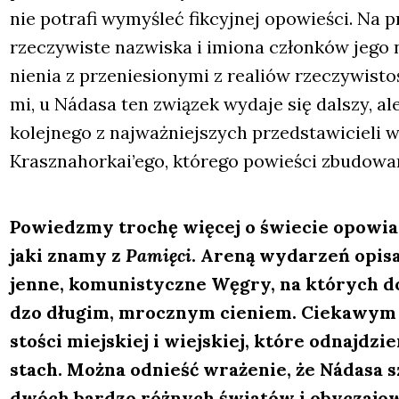
nie potra­fi wymy­śleć fik­cyj­nej opo­wie­ści. Na 
rze­czy­wi­ste nazwi­ska i imio­na człon­ków jego 
nie­nia z prze­nie­sio­ny­mi z realiów rze­czy­wi­sto
mi, u Náda­sa ten zwią­zek wyda­je się dal­szy, ale
kolej­ne­go z naj­waż­niej­szych przed­sta­wi­cie­li
Krasznahorkai’ego, któ­re­go powie­ści zbu­do­wa­ne
Powiedz­my tro­chę wię­cej o świe­cie opo­wia­d
jaki zna­my z
Pamię­ci
. Are­ną wyda­rzeń opi­
jen­ne, komu­ni­stycz­ne Węgry, na któ­rych do
dzo dłu­gim, mrocz­nym cie­niem. Cie­ka­wym 
sto­ści miej­skiej i wiej­skiej, któ­re odnaj­dz
stach. Moż­na odnieść wra­że­nie, że Náda­sa s
dwóch bar­dzo róż­nych świa­tów i oby­cza­jo­w