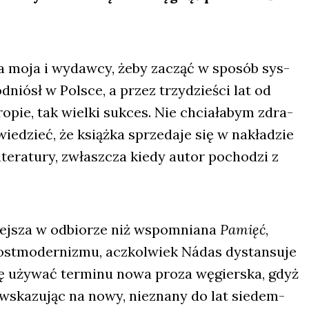
ja moja i wydaw­cy, żeby zacząć w spo­sób sys­
dniósł w Pol­sce, a przez trzy­dzie­ści lat od
o­pie, tak wiel­ki suk­ces. Nie chcia­ła­bym zdra­
­dzieć, że książ­ka sprze­da­je się w nakła­dzie
te­ra­tu­ry, zwłasz­cza kie­dy autor pocho­dzi z
wiej­sza w odbio­rze niż wspo­mnia­na
Pamięć
,
ost­mo­der­ni­zmu, acz­kol­wiek Nádas dystan­su­je
olę uży­wać ter­mi­nu nowa pro­za węgier­ska, gdyż
 wska­zu­jąc na nowy, nie­zna­ny do lat sie­dem­