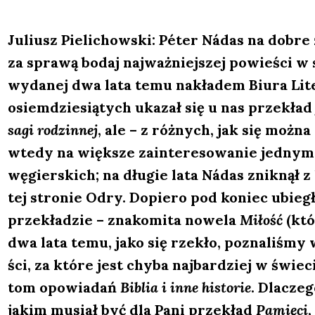
Juliusz Pie­li­chow­ski: Péter Nádas na dobre z
za spra­wą bodaj naj­waż­niej­szej powie­ści 
wyda­nej dwa lata temu nakła­dem Biu­ra Lite­
osiem­dzie­sią­tych uka­zał się u nas prze­kład
sagi rodzin­nej
, ale – z róż­nych, jak się moż­n
wte­dy na więk­sze zain­te­re­so­wa­nie jed­nym
węgier­skich; na dłu­gie lata Nádas znik­nął z l
tej stro­nie Odry. Dopie­ro pod koniec ubie­gł
prze­kła­dzie – zna­ko­mi­ta nowe­la
Miłość
(któ­
dwa lata temu, jako się rze­kło, pozna­li­śmy
ści, za któ­re jest chy­ba naj­bar­dziej w świe­c
tom opo­wia­dań
Biblia i inne histo­rie
. Dla­cze­
jakim musiał być dla Pani prze­kład
Pamię­ci
,