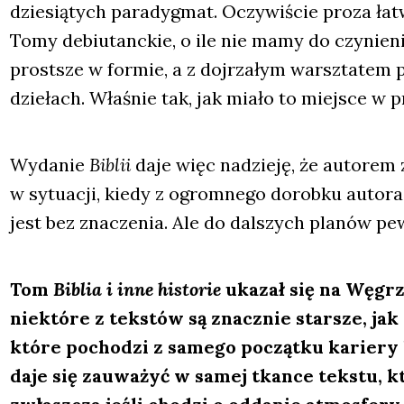
dzie­sią­tych para­dyg­mat. Oczy­wi­ście pro­za łatw
Tomy debiu­tanc­kie, o ile nie mamy do czy­nie­ni
prost­sze w for­mie, a z doj­rza­łym warsz­ta­tem 
dzie­łach. Wła­śnie tak, jak mia­ło to miej­sce w 
Wyda­nie
Biblii
daje więc nadzie­ję, że auto­rem zai
w sytu­acji, kie­dy z ogrom­ne­go dorob­ku auto­ra 
jest bez zna­cze­nia. Ale do dal­szych pla­nów pew
Tom
Biblia i inne histo­rie
uka­zał się na Węgr
nie­któ­re z tek­stów są znacz­nie star­sze, jak
któ­re pocho­dzi z same­go począt­ku karie­ry l
daje się zauwa­żyć w samej tkan­ce tek­stu, któ