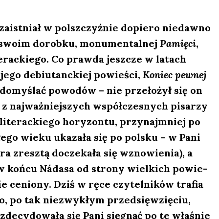
aist­niał w pol­sz­czyź­nie dopie­ro nie­daw­no
w swo­im dorob­ku, monu­men­tal­nej
Pamię­ci
,
rac­kie­go. Co praw­da jesz­cze w latach
 jego debiu­tanc­kiej powie­ści,
Koniec pew­nej
a domy­ślać powo­dów – nie prze­ło­żył się on
 z naj­waż­niej­szych współ­cze­snych pisa­rzy
ite­rac­kie­go hory­zon­tu, przy­naj­mniej po
e­go wie­ku uka­za­ła się po pol­sku – w Pani
ra zresz­tą docze­ka­ła się wzno­wie­nia), a
 w koń­cu Náda­sa od stro­ny wiel­kich powie­
ie cenio­ny. Dziś w ręce czy­tel­ni­ków tra­fia
go, po tak nie­zwy­kłym przed­się­wzię­ciu,
 zde­cy­do­wa­ła się Pani się­gnąć po te wła­śnie