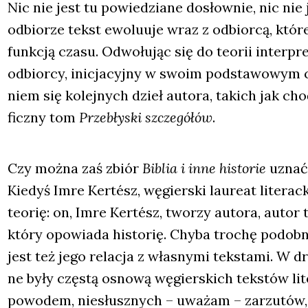
Nic nie jest tu powie­dzia­ne dosłow­nie, nic nie 
odbio­rze tekst ewo­lu­uje wraz z odbior­cą, któ­re
funk­cją cza­su. Odwo­łu­jąc się do teo­rii inter­pre­
odbior­cy, ini­cja­cyj­ny w swo­im pod­sta­wo­wym 
niem się kolej­nych dzieł auto­ra, takich jak ch
ficz­ny tom
Prze­bły­ski szcze­gó­łów
.
Czy moż­na zaś zbiór
Biblia i inne histo­rie
uznać z
Kie­dyś Imre Ker­tész, węgier­ski lau­re­at lite­rac
teo­rię: on, Imre Ker­tész, two­rzy auto­ra, autor 
któ­ry opo­wia­da histo­rię. Chy­ba tro­chę podob­
jest też jego rela­cja z wła­sny­mi tek­sta­mi. W dr
ne były czę­stą osno­wą węgier­skich tek­stów lite
powo­dem, nie­słusz­nych – uwa­żam – zarzu­tów, ż