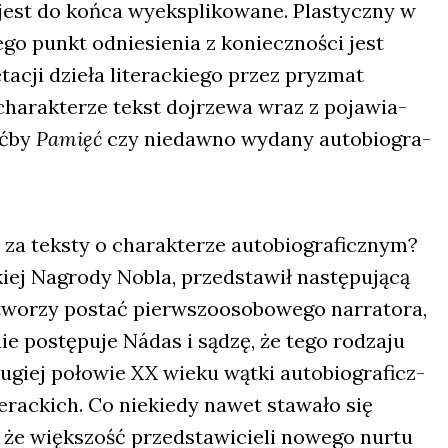
jest do koń­ca wyeks­pli­ko­wa­ne. Pla­stycz­ny w
­go punkt odnie­sie­nia z koniecz­no­ści jest
ta­cji dzie­ła lite­rac­kie­go przez pry­zmat
cha­rak­te­rze tekst doj­rze­wa wraz z poja­wia­
oć­by
Pamięć
czy nie­daw­no wyda­ny auto­bio­gra­
a tek­sty o cha­rak­te­rze auto­bio­gra­ficz­nym?
­kiej Nagro­dy Nobla, przed­sta­wił nastę­pu­ją­cą
two­rzy postać pierw­szo­oso­bo­we­go nar­ra­to­ra,
nie postę­pu­je Nádas i sądzę, że tego rodza­ju
u­giej poło­wie XX wie­ku wąt­ki auto­bio­gra­ficz­
­rac­kich. Co nie­kie­dy nawet sta­wa­ło się
e więk­szość przed­sta­wi­cie­li nowe­go nur­tu