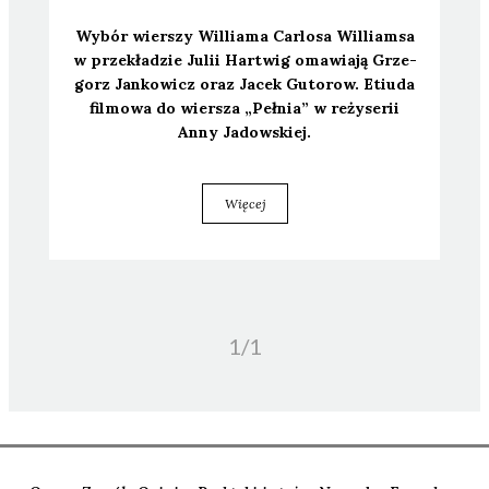
Wybór wier­szy Wil­lia­ma Car­lo­sa Wil­liam­sa
w prze­kła­dzie Julii Har­twig oma­wia­ją Grze­
gorz Jan­ko­wicz oraz Jacek Guto­row. Etiu­da
fil­mo­wa do wier­sza „Peł­nia” w reży­se­rii
Anny Jadow­skiej.
Więcej
1/
1