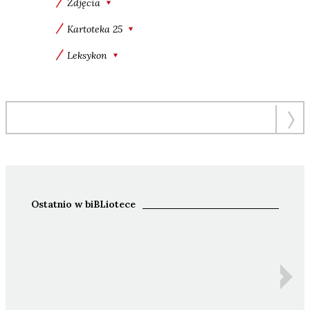
Zdjęcia
Kartoteka 25
Leksykon
Ostatnio w biBLiotece
Ida 
Z
An