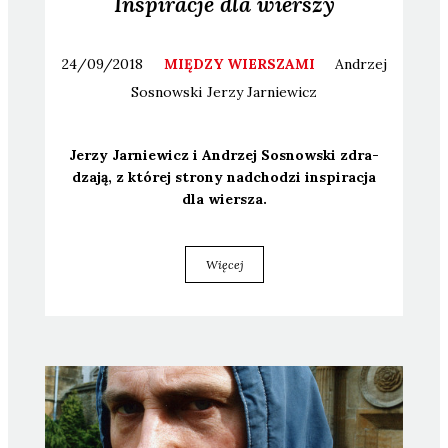
Inspiracje dla wierszy
24/09/2018
MIĘDZY WIERSZAMI
Andrzej
Sosnowski
Jerzy
Jarniewicz
Jerzy Jar­nie­wicz i Andrzej Sosnow­ski zdra­
dza­ją, z któ­rej stro­ny nad­cho­dzi inspi­ra­cja
dla wier­sza.
Więcej