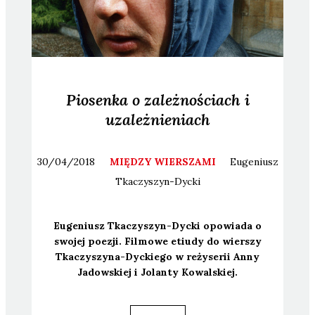
Piosenka o zależnościach i
uzależnieniach
30/04/2018
MIĘDZY WIERSZAMI
Eugeniusz
Tkaczyszyn-Dycki
Euge­niusz Tka­czy­szyn-Dyc­ki opo­wia­da o
swo­jej poezji. Fil­mo­we etiu­dy do wier­szy
Tka­czy­szy­na-Dyc­kie­go w reży­se­rii Anny
Jadow­skiej i Jolan­ty Kowal­skiej.