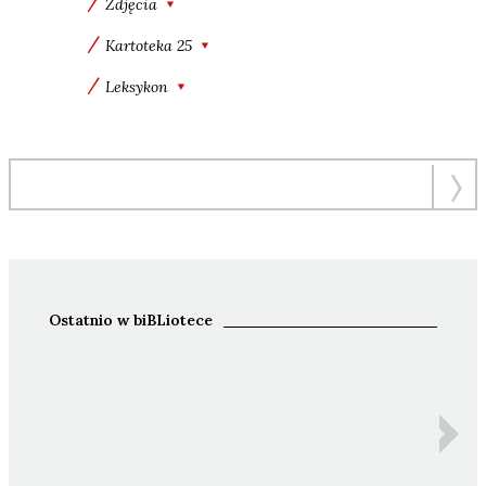
Zdjęcia
Kartoteka 25
Leksykon
Ostatnio w biBLiotece
Ida 
Z
An