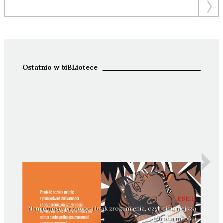
Ostatnio w biBLiotece
ESEJE
Namiętność, przemoc i brak zrozumienia, czyli ciemniejsza
strona miłości