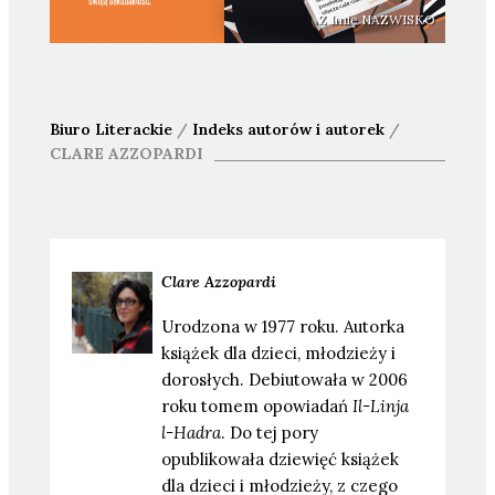
Z Imię NAZWISKO
Biuro Literackie
/
Indeks autorów i autorek
/
CLARE
AZZOPARDI
Clare
Azzopardi
Urodzona w 1977 roku. Autorka
książek dla dzieci, młodzieży i
dorosłych. Debiutowała w 2006
roku tomem opowiadań
Il-Linja
l-Hadra
. Do tej pory
opublikowała dziewięć książek
dla dzieci i młodzieży, z czego