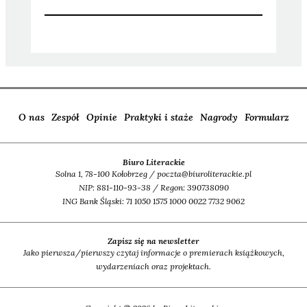
O nas
Zespół
Opinie
Praktyki i staże
Nagrody
Formularz
Biuro Literackie
Solna 1, 78-100 Kołobrzeg / poczta@biuroliterackie.pl
NIP: 881-110-93-38 / Regon: 390738090
ING Bank Śląski: 71 1050 1575 1000 0022 7732 9062
Zapisz się na newsletter
Jako pierwsza/pierwszy czytaj informacje o premierach książkowych,
wydarzeniach oraz projektach.