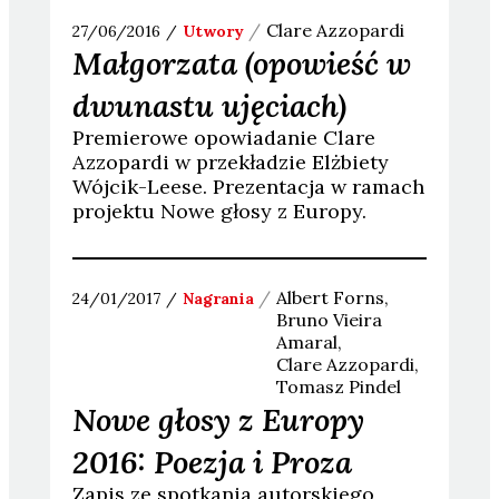
Clare
Azzopardi
27/06/2016
Utwory
Małgorzata (opowieść w
dwunastu ujęciach)
Premierowe opowiadanie Clare
Azzopardi w przekładzie Elżbiety
Wójcik-Leese. Prezentacja w ramach
projektu Nowe głosy z Europy.
Albert
Forns
24/01/2017
Nagrania
Bruno Vieira
Amaral
Clare
Azzopardi
Tomasz
Pindel
Nowe głosy z Europy
2016: Poezja i Proza
Zapis ze spotkania autorskiego