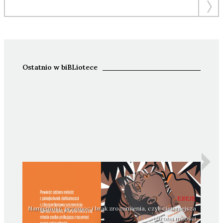
Ostatnio w biBLiotece
ESEJE
Namiętność, przemoc i brak zrozumienia, czyli ciemniejsza
strona miłości