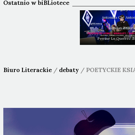
Ostatnio w biBLiotece
TOSIEK i Antonina CAR: Telefo
Warglify, S
Antonina
Car
Anto
Bohdan
Zadur
Perrine
Le Querrec
S
Biuro Literackie
/
debaty
/
POETYCKIE KSI