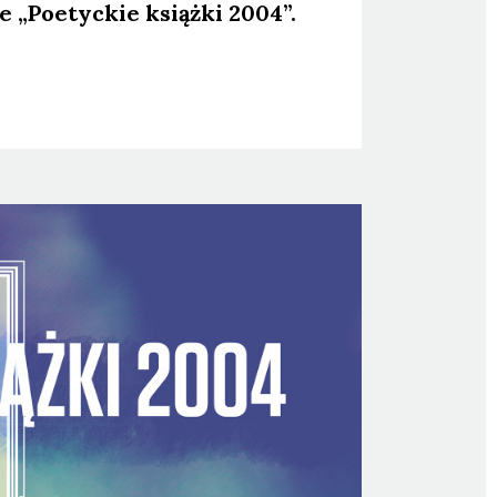
e „Poetyc­kie książ­ki 2004”.