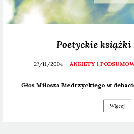
Poetyckie książki
27/11/2004
ANKIETY I PODSUMO
Głos Miło­sza Bie­drzyc­kie­go w deba­ci
Więcej