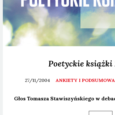
Poetyckie książki
27/11/2004
ANKIETY I PODSUMOW
Głos Toma­sza Sta­wi­szyń­skie­go w deba­