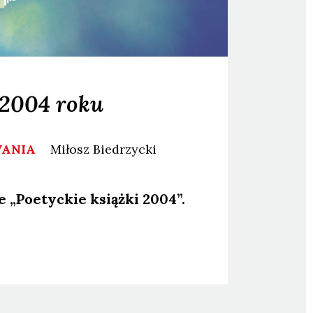
 2004 roku
WANIA
Miłosz
Biedrzycki
e „Poetyc­kie książ­ki 2004”.