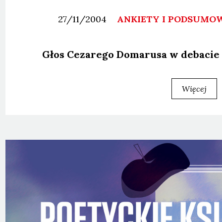
27/11/2004
ANKIETY I PODSUMO
Głos Ceza­re­go Doma­ru­sa w deba­cie 
Więcej