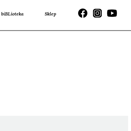
biBLioteka
Sklep
NAGRANIA
EC, Serhij
, Antonina