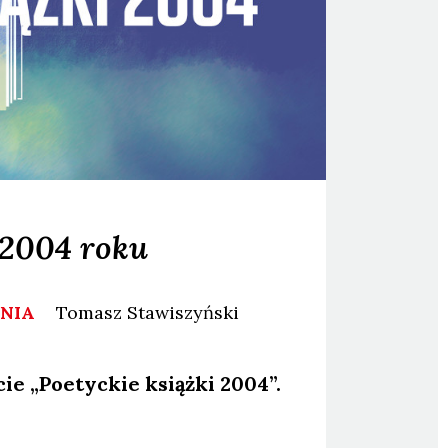
 2004 roku
ANIA
Tomasz
Stawiszyński
cie „Poetyc­kie książ­ki 2004”.