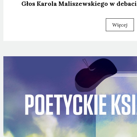
Głos Karo­la Mali­szew­skie­go w deba­ci
Więcej