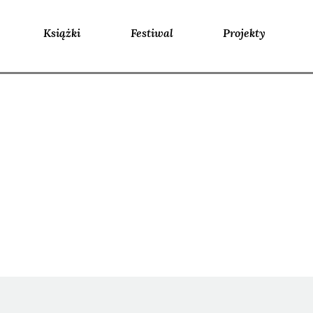
Książki
Festiwal
Projekty
Ida BÖRJEL, Perrine LE QUERR
ŻADAN, Bohdan ZADURA