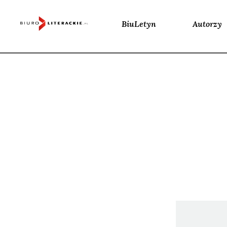
BiuLetyn
Autorzy
Skip
to
content