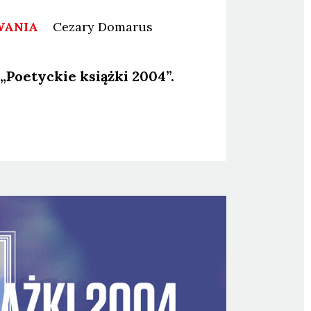
WANIA
Cezary
Domarus
„Poetyc­kie książ­ki 2004”.