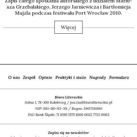
Zapis całe­go spo­tka­nia autor­skie­go z udzia­łem Mariu­
sza Grze­bal­skie­go, Jerze­go Jar­nie­wi­cza i Bar­tło­mie­ja
Maj­zla pod­czas festi­wa­lu Port Wro­cław 2010.
Więcej
O nas
Zespół
Opinie
Praktyki i staże
Nagrody
Formularz
Biuro Literackie
Solna 1, 78-100 Kołobrzeg / poczta@biuroliterackie.pl
NIP: 881-110-93-38 / Regon: 390738090
ING Bank Śląski: 71 1050 1575 1000 0022 7732 9062
Zapisz się na newsletter