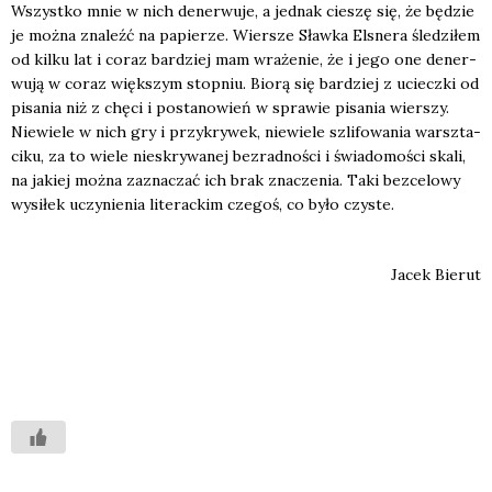
Wszyst­ko mnie w nich dener­wu­je, a jed­nak cie­szę się, że będzie
je moż­na zna­leźć na papie­rze. Wier­sze Sław­ka Elsne­ra śle­dzi­łem
od kil­ku lat i coraz bar­dziej mam wra­że­nie, że i jego one dener­
wu­ją w coraz więk­szym stop­niu. Bio­rą się bar­dziej z uciecz­ki od
pisa­nia niż z chę­ci i posta­no­wień w spra­wie pisa­nia wier­szy.
Nie­wie­le w nich gry i przy­kry­wek, nie­wie­le szli­fo­wa­nia warsz­ta­
ci­ku, za to wie­le nie­skry­wa­nej bez­rad­no­ści i świa­do­mo­ści ska­li,
na jakiej moż­na zazna­czać ich brak zna­cze­nia. Taki bez­ce­lo­wy
wysi­łek uczy­nie­nia lite­rac­kim cze­goś, co było czy­ste.
Jacek Bie­rut