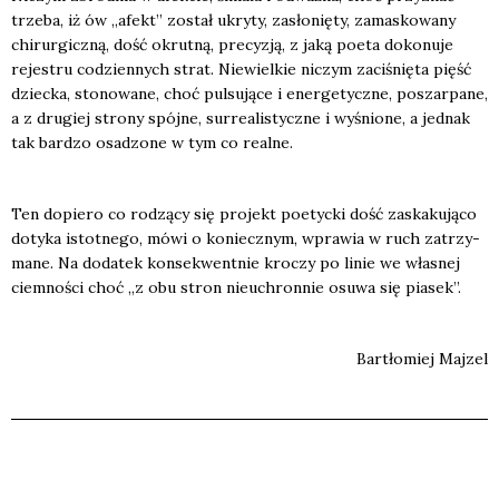
trze­ba, iż ów „afekt” został ukry­ty, zasło­nię­ty, zama­sko­wa­ny
chi­rur­gicz­ną, dość okrut­ną, pre­cy­zją, z jaką poeta doko­nu­je
reje­stru codzien­nych strat. Nie­wiel­kie niczym zaci­śnię­ta pięść
dziec­ka, sto­no­wa­ne, choć pul­su­ją­ce i ener­ge­tycz­ne, poszar­pa­ne,
a z dru­giej stro­ny spój­ne, sur­re­ali­stycz­ne i wyśnio­ne, a jed­nak
tak bar­dzo osa­dzo­ne w tym co real­ne.
Ten dopie­ro co rodzą­cy się pro­jekt poetyc­ki dość zaska­ku­ją­co
doty­ka istot­ne­go, mówi o koniecz­nym, wpra­wia w ruch zatrzy­
ma­ne. Na doda­tek kon­se­kwent­nie kro­czy po linie we wła­snej
ciem­no­ści choć „z obu stron nie­uchron­nie osu­wa się pia­sek”.
Bar­tło­miej Maj­zel