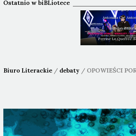
Ostatnio w biBLiotece
TOSIEK i Antonina CAR: Telefo
Warglify, S
Antonina
Car
Anto
Bohdan
Zadur
Perrine
Le Querrec
S
Biuro Literackie
/
debaty
/
OPOWIEŚCI PO