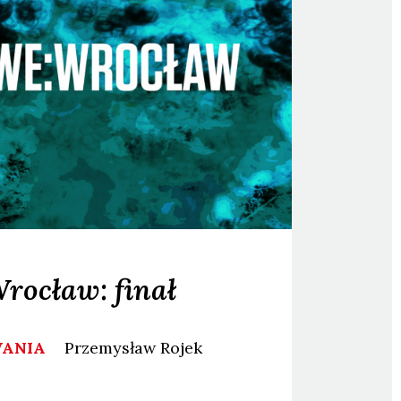
rocław: finał
WANIA
Przemysław
Rojek