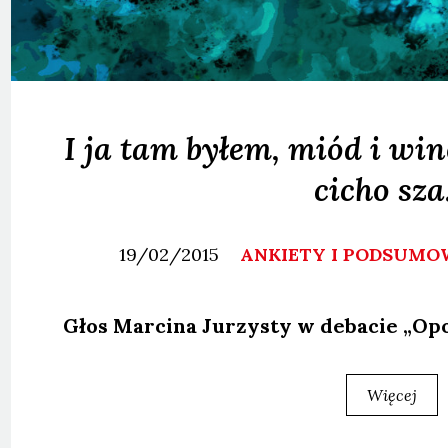
I ja tam byłem, miód i win
cicho sz
19/02/2015
ANKIETY I PODSUM
Głos Mar­ci­na Jurzy­sty w deba­cie „Opo
Więcej