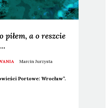
o piłem, a o reszcie
a…
OWANIA
Marcin
Jurzysta
­wie­ści Por­to­we: Wro­cław”.