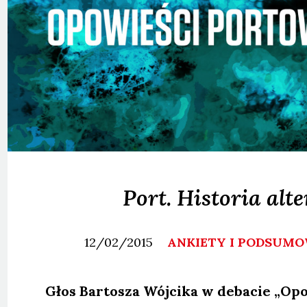
Port. Historia al
12/02/2015
ANKIETY I PODSUM
Głos Bar­to­sza Wój­ci­ka w deba­cie „Opo