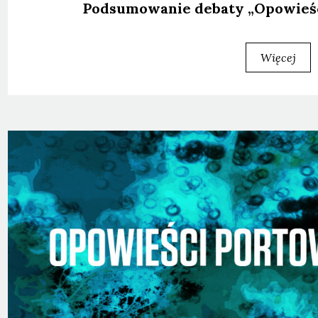
Pod­su­mo­wa­nie deba­ty „Opo­wie­ś
Więcej