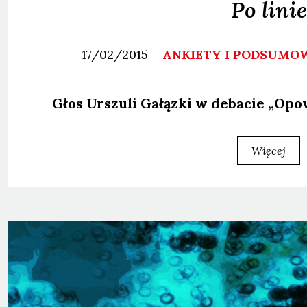
Po linie
17/02/2015
ANKIETY I PODSUMO
Głos Urszu­li Gałąz­ki w deba­cie „Opo­
Więcej