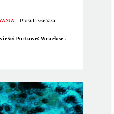
WANIA
Urszula
Gałązka
wie­ści Por­to­we: Wro­cław”.