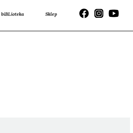
biBLioteka
Sklep
NAGRANIA
EC, Serhij
, Antonina