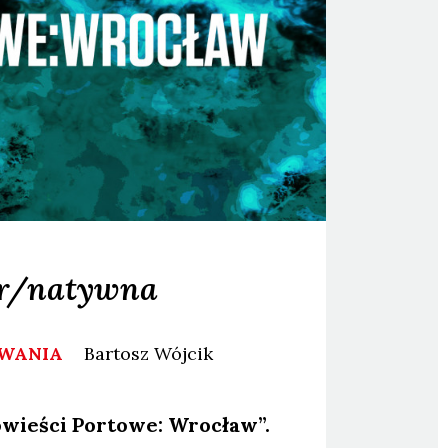
ter/natywna
OWANIA
Bartosz
Wójcik
­wie­ści Por­to­we: Wro­cław”.