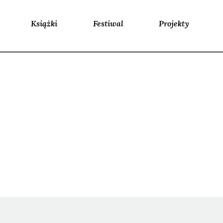
Książki
Festiwal
Projekty
Ida BÖRJEL, Perrine LE QUERR
ŻADAN, Bohdan ZADURA