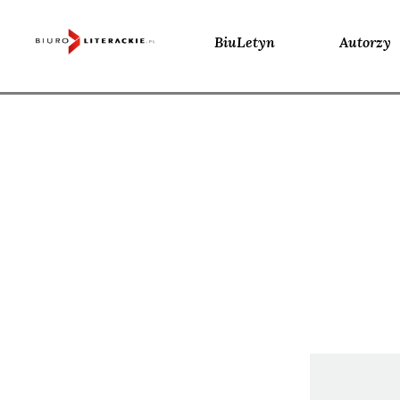
BiuLetyn
Autorzy
Skip
to
content