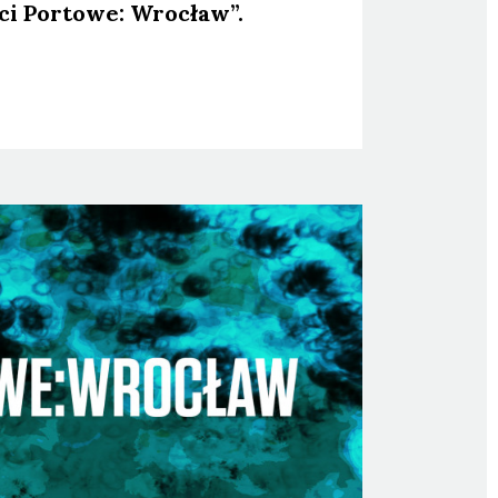
ci Por­to­we: Wro­cław”.