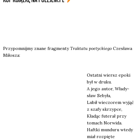
Przy­po­mnij­my zna­ne frag­men­ty
Trak­ta­tu poetyc­kie­go
Cze­sła­wa
Miło­sza:
Ostat­ni wiersz epo­ki
był w dru­ku.
A jego autor, Wła­dy­
sław Seby­ła,
Lubił wie­czo­rem wyjąć
z sza­fy skrzyp­ce,
Kła­dąc fute­rał przy
tomach Nor­wi­da.
Haft­ki mun­du­ru wte­dy
miał roz­pię­te