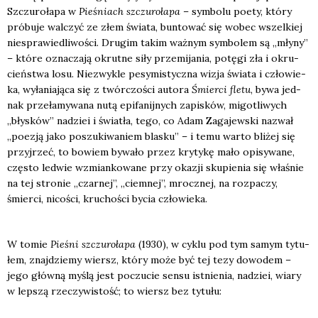
Szczu­ro­ła­pa w
Pie­śniach szczu­ro­ła­pa
– sym­bo­lu poety, któ­ry
pró­bu­je wal­czyć ze złem świa­ta, bun­to­wać się wobec wszel­kiej
nie­spra­wie­dli­wo­ści. Dru­gim takim waż­nym sym­bo­lem są „mły­ny”
– któ­re ozna­cza­ją okrut­ne siły prze­mi­ja­nia, potę­gi zła i okru­
cień­stwa losu. Nie­zwy­kle pesy­mi­stycz­na wizja świa­ta i czło­wie­
ka, wyła­nia­ją­ca się z twór­czo­ści auto­ra
Śmier­ci fle­tu
,
bywa jed­
nak prze­ła­my­wa­na nutą epi­fa­nij­nych zapi­sków, migo­tli­wych
„bły­sków” nadziei i świa­tła, tego, co Adam Zaga­jew­ski nazwał
„poezją jako poszu­ki­wa­niem bla­sku” – i temu war­to bli­żej się
przyj­rzeć, to bowiem bywa­ło przez kry­ty­kę mało opi­sy­wa­ne,
czę­sto led­wie wzmian­ko­wa­ne przy oka­zji sku­pie­nia się wła­śnie
na tej stro­nie „czar­nej”, „ciem­nej”, mrocz­nej, na roz­pa­czy,
śmier­ci, nico­ści, kru­cho­ści bycia czło­wie­ka.
W tomie
Pie­śni szczu­ro­ła­pa
(1930), w cyklu pod tym samym tytu­
łem, znaj­dzie­my wiersz, któ­ry może być tej tezy dowo­dem –
jego głów­ną myślą jest poczu­cie sen­su ist­nie­nia, nadziei, wia­ry
w lep­szą rze­czy­wi­stość; to wiersz bez tytu­łu: