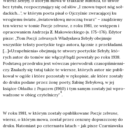
Wiersz Seby­ły, o któ­rym mowa w trak­ta­cie Miło­sza, to utwór
bez tytu­łu, roz­po­czy­na­ją­cy się od słów „I zno­wu tupot nóg soł­
dac­kich…”, w któ­rym poeta pisał o Ojczyź­nie zwra­ca­ją­cej ku
wro­gie­mu świa­tu „świa­to­wi­do­wą mrocz­ną twarz” – znaj­dzie­my
ten wiersz w tomie
Poezje zebra­ne
, z roku 1981, ze wstę­pem i
opra­co­wa­niem Andrze­ja Z. Mako­wiec­kie­go (s. 175–176). Edy­tor
pisze: „Tom
Poezji zebra­nych
Wła­dy­sła­wa Seby­ły obej­mu­je
wszyst­kie tek­sty poetyc­kie tego auto­ra, łącz­nie z prze­kła­da­mi.
[…]«Uzu­peł­nie­nia» obej­mu­ją te utwo­ry poetyc­kie Seby­ły, któ­
rych autor do tomów nie włą­czył bądź powsta­ły po roku 1938.
Pod­sta­wą prze­dru­ku jest wów­czas pier­wo­druk cza­so­pi­śmien­ni­
czy. Zna­la­zły się tutaj tak­że te wier­sze, któ­rych autor nie publi­
ko­wał w ogó­le i któ­re pozo­sta­ły w ręko­pi­sie, ale któ­re zosta­ły
do dru­ku poda­ne przez żonę poety, Sabi­nę Seby­ło­wą, w jej
książ­ce
Okład­ka z Pega­zem
(1960) i tym samym zosta­ły już wpro­
4
wa­dzo­ne w obieg czy­tel­ni­czy”
.
W roku 1981, w któ­rym zosta­ły opu­bli­ko­wa­ne
Poezje zebra­ne
,
wiersz, o któ­rym mowa, został przez cen­zu­rę dopusz­czo­ny do
dru­ku. Nato­miast po czter­na­stu latach – jak pisze Czar­niaw­ska