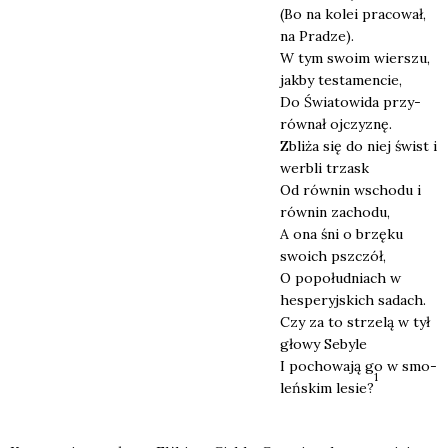
(Bo na kolei pra­co­wał,
na Pra­dze).
W tym swo­im wier­szu,
jak­by testa­men­cie,
Do Świa­to­wi­da przy­
rów­nał ojczy­znę.
Zbli­ża się do niej świst i
wer­bli trzask
Od rów­nin wscho­du i
rów­nin zacho­du,
A ona śni o brzę­ku
swo­ich psz­czół,
O popo­łu­dniach w
hespe­ryj­skich sadach.
Czy za to strze­lą w tył
gło­wy Seby­le
I pocho­wa­ją go w smo­
1
leń­skim lesie?