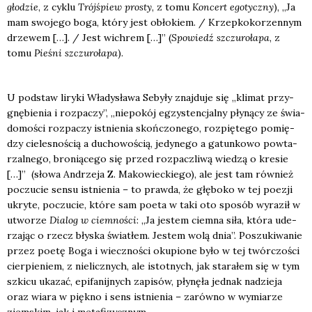
gło­dzie
, z cyklu
Trój­ś­piew pro­sty
, z
tomu
Kon­cert ego­tycz­ny
), „Ja
mam swo­je­go boga, któ­ry jest obło­kiem. / Krzep­ko­ko­rzen­nym
drze­wem […]. / Jest wichrem […]” (
Spo­wiedź szczu­ro­ła­pa
, z
tomu
Pie­śni szczu­ro­ła­pa
).
U pod­staw liry­ki Wła­dy­sła­wa Seby­ły znaj­du­je się „kli­mat przy­
gnę­bie­nia i roz­pa­czy”, „nie­po­kój egzy­sten­cjal­ny pły­ną­cy ze świa­
do­mo­ści roz­pa­czy ist­nie­nia skoń­czo­ne­go, roz­pię­te­go pomię­
dzy cie­le­sno­ścią a ducho­wo­ścią, jedy­ne­go a gatun­ko­wo powta­
rzal­ne­go, bro­nią­ce­go się przed roz­pacz­li­wą wie­dzą o kre­sie
[…]” (sło­wa Andrze­ja Z. Mako­wiec­kie­go), ale jest tam rów­nież
poczu­cie sen­su ist­nie­nia – to praw­da, że głę­bo­ko w tej poezji
ukry­te, poczu­cie, któ­re sam poeta w taki oto spo­sób wyra­ził w
utwo­rze
Dia­log w ciem­no­ści
: „Ja jestem ciem­na siła, któ­ra ude­
rza­jąc o rzecz bły­ska świa­tłem. Jestem wolą dnia”. Poszu­ki­wa­nie
przez poetę Boga i wiecz­no­ści oku­pio­ne było w tej twór­czo­ści
cier­pie­niem, z nie­licz­nych, ale istot­nych, jak sta­ra­łem się w tym
szki­cu uka­zać, epi­fa­nij­nych zapi­sów, pły­nę­ła jed­nak nadzie­ja
oraz wia­ra w pięk­no i sens ist­nie­nia – zarów­no w wymia­rze
ziem­skim, jak i meta­fi­zycz­nym.