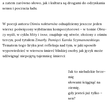
a zatem zarów­no sło­wo, jak i kul­tu­ra są dro­ga­mi do odzy­ska­nia
sen­su i poczu­cia ładu.
W poezji auto­ra
Ośmiu nok­tur­nów
odnaj­dzie­my jesz­cze jeden
wiersz poświę­co­ny wybit­ne­mu kom­po­zy­to­ro­wi – w tomie
Obra­
zy myśli
, w cyklu
Mity i inne
, znaj­du­je się utwór, zło­żo­ny z ośmiu
ter­cyn, pod tytu­łem
Zmar­ły. Pamię­ci Karo­la Szy­ma­now­skie­go
.
Tema­tem tego liry­ku jest reflek­sja nad tym, w jaki spo­sób
wypo­wie­dzieć w wier­szu śmierć bli­skiej oso­by, jak język może
udźwi­gnąć nie­po­ję­tą tajem­ni­cę śmier­ci:
Jak to nie­ludz­kie brze­
mię
sło­wa­mi ścią­gnąć na
zie­mię,
gdy jesteś już tyl­ko –
sen?