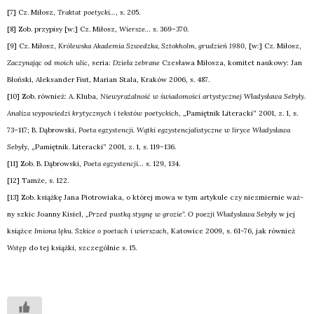
[7] Cz. Miłosz,
Trak­tat poetyc­ki…
, s. 205.
[8] Zob. przy­pi­sy [w:] Cz. Miłosz,
Wier­sze…
s. 369–370.
[9] Cz. Miłosz,
Kró­lew­ska Aka­de­mia Szwedz­ka, Sztok­holm, gru­dzień 1980
, [w:] Cz. Miłosz,
Zaczy­na­jąc od moich ulic
, seria:
Dzie­ła zebra­ne
Cze­sła­wa Miło­sza, komi­tet nauko­wy: Jan
Błoń­ski, Alek­san­der Fiut, Marian Sta­la, Kra­ków 2006, s. 487.
[10] Zob. rów­nież: A. Klu­ba,
Nie­wy­ra­żal­ność w świa­do­mo­ści arty­stycz­nej Wła­dy­sła­wa Seby­ły.
Ana­li­za wypo­wie­dzi kry­tycz­nych i tek­stów poetyc­kich
, „Pamięt­nik Lite­rac­ki” 2001, z. 1, s.
73–117; B. Dąbrow­ski,
Poeta egzy­sten­cji. Wąt­ki egzy­sten­cja­li­stycz­ne w liry­ce Wła­dy­sła­wa
Seby­ły
, „Pamięt­nik. Lite­rac­ki” 2001, z. 1, s. 119–136.
[11] Zob. B. Dąbrow­ski,
Poeta egzy­sten­cji…
s. 129, 134.
[12] Tam­że, s. 122.
[13] Zob. książ­kę Jana Pio­tro­wia­ka, o któ­rej mowa w tym arty­ku­le czy nie­zmier­nie waż­
ny szkic Joan­ny Kisiel,
„Przed pust­ką sty­gnę w gro­zie”. O poezji Wła­dy­sła­wa Seby­ły
w jej
książ­ce
Imio­na lęku. Szki­ce o poetach i wier­szach
, Kato­wi­ce 2009, s. 61–76, jak rów­nież
Wstęp
do tej książ­ki, szcze­gól­nie s. 15.