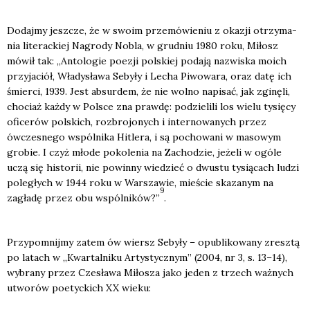
Dodaj­my jesz­cze, że w swo­im prze­mó­wie­niu z oka­zji otrzy­ma­
nia lite­rac­kiej Nagro­dy Nobla, w grud­niu 1980 roku, Miłosz
mówił tak: „Anto­lo­gie poezji pol­skiej poda­ją nazwi­ska moich
przy­ja­ciół, Wła­dy­sła­wa Seby­ły i Lecha Piwo­wa­ra, oraz datę ich
śmier­ci, 1939. Jest absur­dem, że nie wol­no napi­sać, jak zgi­nę­li,
cho­ciaż każ­dy w Pol­sce zna praw­dę: podzie­li­li los wie­lu tysię­cy
ofi­ce­rów pol­skich, roz­bro­jo­nych i inter­no­wa­nych przez
ówcze­sne­go wspól­ni­ka Hitle­ra, i są pocho­wa­ni w maso­wym
gro­bie. I czyż mło­de poko­le­nia na Zacho­dzie, jeże­li w ogó­le
uczą się histo­rii, nie powin­ny wie­dzieć o dwu­stu tysią­cach ludzi
pole­głych w 1944 roku w War­sza­wie, mie­ście ska­za­nym na
9
zagła­dę przez obu wspól­ni­ków?”
.
Przy­po­mnij­my zatem ów wiersz Seby­ły – opu­bli­ko­wa­ny zresz­tą
po latach w „Kwar­tal­ni­ku Arty­stycz­nym” (2004, nr 3, s. 13–14),
wybra­ny przez Cze­sła­wa Miło­sza jako jeden z trzech waż­nych
utwo­rów poetyc­kich XX wie­ku: