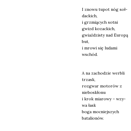
I zno­wu tupot nóg soł­
dac­kich,
i grzmią­cych sot­ni
gwizd kozac­kich,
gwiaź­dzi­sty nad Euro­pą
but,
i mro­wi się luda­mi
wschód.
A na zacho­dzie wer­bli
trzask,
roz­gwar moto­rów z
nie­bo­skło­nu
i krok mia­ro­wy – wzy­
wa łask
boga moc­niej­szych
bata­lio­nów.