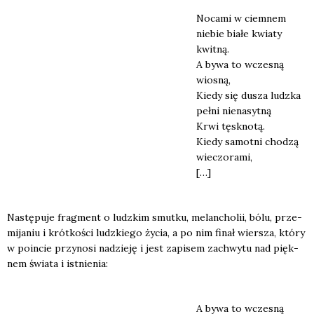
Noca­mi w ciem­nem
nie­bie bia­łe kwia­ty
kwit­ną.
A bywa to wcze­sną
wio­sną,
Kie­dy się dusza ludz­ka
peł­ni nie­na­syt­ną
Krwi tęsk­no­tą.
Kie­dy samot­ni cho­dzą
wie­czo­ra­mi,
[…]
Nastę­pu­je frag­ment o ludz­kim smut­ku, melan­cho­lii, bólu, prze­
mi­ja­niu i krót­ko­ści ludz­kie­go życia, a po nim finał wier­sza, któ­ry
w poin­cie przy­no­si nadzie­ję i jest zapi­sem zachwy­tu nad pięk­
nem świa­ta i ist­nie­nia:
A bywa to wcze­sną