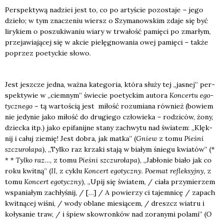
Per­spek­ty­wą nadziei jest to, co po arty­ście pozo­sta­je – jego
dzie­ło; w tym zna­cze­niu wiersz o Szy­ma­now­skim zda­je się być
liry­kiem o poszu­ki­wa­niu wia­ry w trwa­łość pamię­ci po zmar­łym,
prze­ja­wia­ją­cej się w akcie pie­lę­gno­wa­nia owej pamię­ci – tak­że
poprzez poetyc­kie sło­wo.
Jest jesz­cze jed­na, waż­na kate­go­ria, któ­ra słu­ży tej „jasnej” per­
spek­ty­wie w „ciem­nym” świe­cie poetyc­kim auto­ra
Kon­cer­tu ego­
tycz­ne­go
– tą war­to­ścią jest miłość rozu­mia­na rów­nież (bowiem
nie jedy­nie jako miłość do dru­gie­go czło­wie­ka – rodzi­ców, żony,
dziec­ka itp.) jako epi­fa­nij­ne sta­ny zachwy­tu nad świa­tem: „Klęk­
nij i całuj zie­mię! Jest dobra, jak mat­ka” (
Gniew
z tomu
Pie­śni
szczu­ro­ła­pa
), „Tyl­ko raz krza­ki sta­ją w bia­łym śnie­gu kwia­tów” (*
* *
Tyl­ko raz…
, z tomu
Pie­śni szczu­ro­ła­pa
), „Jabło­nie bia­ło jak co
roku kwit­ną” (
II
, z cyklu
Kon­cert ego­tycz­ny. Poemat reflek­syj­ny
, z
tomu
Kon­cert ego­tycz­ny
), „Upij się świa­tem, / cia­ła przy­mie­rzem
wspa­nia­łym zachły­śnij, / […] / A powie­rzy ci tajem­ni­cę / zapach
kwit­ną­cej wiśni, / wody obla­ne mie­sią­cem, / dreszcz wia­tru i
koły­sa­nie traw, / i śpiew skow­ron­ków nad zora­ny­mi pola­mi” (
O