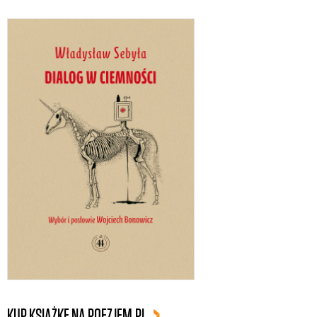
KUP KSIĄŻKĘ NA POEZJEM.PL