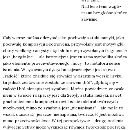
Nad lesi­ste­mi wzgó­
rza­mi bez­gło­śne słoń­ce
zawi­śnie.
Cały wiersz moż­na odczy­tać jako pochwa­łę sztu­ki muzy­ki, jako
pochwa­łę kom­po­zy­cji Beetho­ve­na, przy­wo­ła­ny jest motyw głu­
cho­ty wiel­kie­go arty­sty, stąd słoń­ce w przy­wo­ła­nym frag­men­cie
jest „bez­gło­śne” – ale istot­niej­sza jest tu sama sym­bo­li­ka słoń­ca
jako ele­men­tu prze­ciw­sta­wio­ne­go „nocy”, to meta­fo­ra sen­su
ist­nie­nia. W cyto­wa­nym dys­ty­chu naj­waż­niej­sze jest sło­wo
„radość”, któ­re znaj­du­je się rów­nież w ostat­nim wer­sie liry­ku,
tu jed­nak zesta­wio­ne zosta­ło ze sło­wem „ból”: „Splo­tą się –
radość i ból nie­na­pi­sa­nej sym­fon­ji”. Moż­na powie­dzieć, że oca­le­
niem w świe­cie roz­pa­czy jest dla Seby­ły sztu­ka muzy­ki, nawet
głu­cho­nie­me­mu kom­po­zy­to­ro­wi los nie ode­brał twór­czych
moż­li­wo­ści, mimo że sym­fo­nia jest „nie­na­pi­sa­na” – ale może to
wszak ozna­czać: jesz­cze nie­na­pi­sa­na, twór­czość jest moż­li­wa,
mimo prze­ciw­no­ści losu. W tej per­spek­ty­wie – dro­gę oca­le­nia
w świe­cie Seby­ły może wyzna­czać rów­nież twór­czość poetyc­ka,