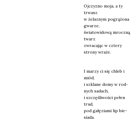
Ojczy­zno moja, a ty
trwasz
w żela­znym pogrą­żo­na
gwa­rze,
świa­to­wi­do­wą mrocz­ną
twarz
zwra­ca­jąc w czte­ry
stro­ny wra­że.
I marzy ci się chleb i
miód,
i szkla­ne domy w rod­
nych sadach,
i szczę­śli­wo­ści pełen
trud,
pod gałę­zia­mi lip bie­
sia­da.