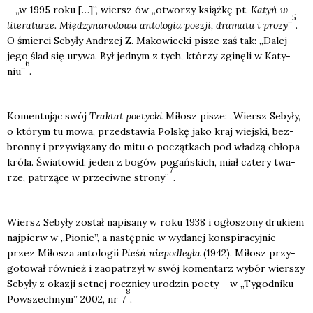
– „w 1995 roku […]”, wiersz ów „otwo­rzy książ­kę pt.
Katyń w
5
lite­ra­tu­rze. Mię­dzy­na­ro­do­wa anto­lo­gia poezji, dra­ma­tu i pro­zy
”
.
O śmier­ci Seby­ły Andrzej Z. Mako­wiec­ki pisze zaś tak: „Dalej
jego ślad się ury­wa. Był jed­nym z tych, któ­rzy zgi­nę­li w Katy­
6
niu”
.
Komen­tu­jąc swój
Trak­tat poetyc­ki
Miłosz pisze: „Wiersz Seby­ły,
o któ­rym tu mowa, przed­sta­wia Pol­skę jako kraj wiej­ski, bez­
bron­ny i przy­wią­za­ny do mitu o począt­kach pod wła­dzą chło­pa-
kró­la. Świa­to­wid, jeden z bogów pogań­skich, miał czte­ry twa­
7
rze, patrzą­ce w prze­ciw­ne stro­ny”
.
Wiersz Seby­ły został napi­sa­ny w roku 1938 i ogło­szo­ny dru­kiem
naj­pierw w „Pio­nie”, a następ­nie w wyda­nej kon­spi­ra­cyj­nie
przez Miło­sza anto­lo­gii
Pieśń nie­pod­le­gła
(1942). Miłosz przy­
go­to­wał rów­nież i zaopa­trzył w swój komen­tarz wybór wier­szy
Seby­ły z oka­zji set­nej rocz­ni­cy uro­dzin poety – w „Tygo­dni­ku
8
Powszech­nym” 2002, nr 7
.