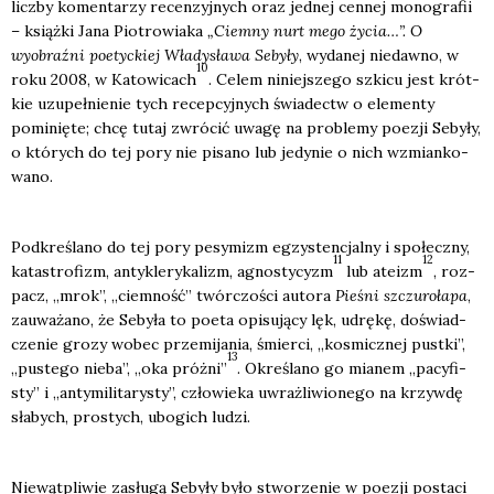
licz­by komen­ta­rzy recen­zyj­nych oraz jed­nej cen­nej mono­gra­fii
– książ­ki Jana Pio­tro­wia­ka
„Ciem­ny nurt mego życia…”. O
wyobraź­ni poetyc­kiej Wła­dy­sła­wa Seby­ły
, wyda­nej nie­daw­no, w
10
roku 2008, w Kato­wi­cach
. Celem niniej­sze­go szki­cu jest krót­
kie uzu­peł­nie­nie tych recep­cyj­nych świa­dectw o ele­men­ty
pomi­nię­te; chcę tutaj zwró­cić uwa­gę na pro­ble­my poezji Seby­ły,
o któ­rych do tej pory nie pisa­no lub jedy­nie o nich wzmian­ko­
wa­no.
Pod­kre­śla­no do tej pory pesy­mizm egzy­sten­cjal­ny i spo­łecz­ny,
11
12
kata­stro­fizm, anty­kle­ry­ka­lizm, agno­sty­cyzm
lub ate­izm
, roz­
pacz, „mrok”, „ciem­ność” twór­czo­ści auto­ra
Pie­śni szczu­ro­ła­pa
,
zauwa­ża­no, że Seby­ła to poeta opi­su­ją­cy lęk, udrę­kę, doświad­
cze­nie gro­zy wobec prze­mi­ja­nia, śmier­ci, „kosmicz­nej pust­ki”,
13
„puste­go nie­ba”, „oka próż­ni”
. Okre­śla­no go mia­nem „pacy­fi­
sty” i „anty­mi­li­ta­ry­sty”, czło­wie­ka uwraż­li­wio­ne­go na krzyw­dę
sła­bych, pro­stych, ubo­gich ludzi.
Nie­wąt­pli­wie zasłu­gą Seby­ły było stwo­rze­nie w poezji posta­ci