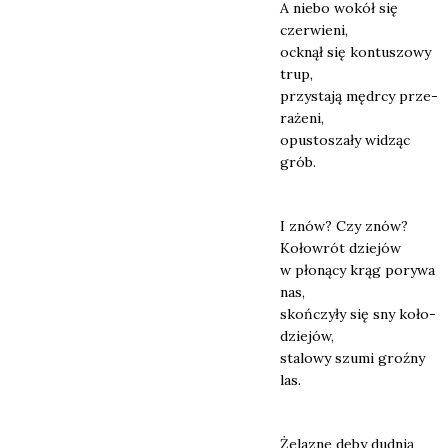
A nie­bo wokół się
czer­wie­ni,
ock­nął się kon­tu­szo­wy
trup,
przy­sta­ją mędr­cy prze­
ra­że­ni,
opu­sto­sza­ły widząc
grób.
I znów? Czy znów?
Koło­wrót dzie­jów
w pło­ną­cy krąg pory­wa
nas,
skoń­czy­ły się sny koło­
dzie­jów,
sta­lo­wy szu­mi groź­ny
las.
Żela­zne dęby dud­nią