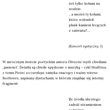
żeś tyl­ko koła­mi na
wodzie.
…a możeś ty koła­mi,
któ­re wzbu­dził
plusk kamie­ni lecą­cych
z zaświa­ta?…
(
Kon­cert ego­tycz­ny
,
I
)
W mrocz­nym świe­cie poetyc­kim auto­ra
Obra­zów myśli
chwi­la­mi
„jasno­ści”, Świa­tła są chwi­le spę­dzo­ne z muzy­ką – cykl
Modli­twa
z tomu
Pie­śni szczu­ro­ła­pa
zamy­ka zna­czą­cy i waż­ny wiersz
Beetho­ven
, napi­sa­ny dys­ty­cha­mi, w któ­rym znaj­du­je się istot­ny
frag­ment:
Ze źró­dła ukry­te­go
radość stru­mie­niem
wytry­śnie,