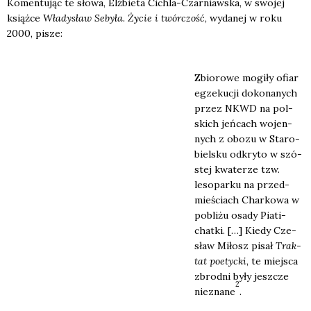
Komen­tu­jąc te sło­wa, Elż­bie­ta Cichla-Czar­niaw­ska, w swo­jej
książ­ce
Wła­dy­sław Seby­ła. Życie i twór­czość
, wyda­nej w roku
2000, pisze:
Zbio­ro­we mogi­ły ofiar
egze­ku­cji doko­na­nych
przez NKWD na pol­
skich jeń­cach wojen­
nych z obo­zu w Sta­ro­
biel­sku odkry­to w szó­
stej kwa­te­rze tzw.
leso­par­ku na przed­
mie­ściach Char­ko­wa w
pobli­żu osa­dy Pia­ti­
chat­ki. […] Kie­dy Cze­
sław Miłosz pisał
Trak­
tat poetyc­ki
, te miej­sca
zbrod­ni były jesz­cze
2
nie­zna­ne
.