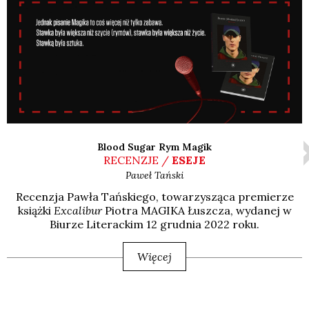
Blood Sugar Rym Magik
RECENZJE /
ESEJE
Paweł
Tański
Recen­zja Paw­ła Tań­skie­go, towa­rzy­szą­ca pre­mie­rze
książ­ki
Exca­li­bur
Pio­tra MAGIKA Łusz­cza, wyda­nej w
Biu­rze Lite­rac­kim 12 grud­nia 2022 roku.
Więcej