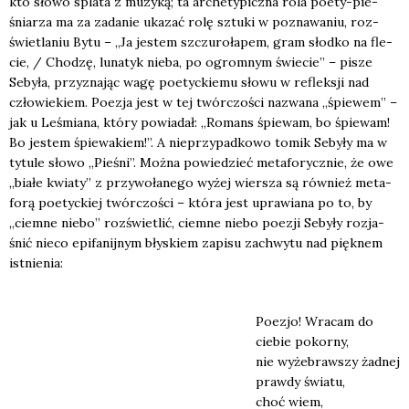
kto sło­wo spla­ta z muzy­ką; ta arche­ty­picz­na rola poety-pie­
śnia­rza ma za zada­nie uka­zać rolę sztu­ki w pozna­wa­niu, roz­
świe­tla­niu Bytu – „Ja jestem szczu­ro­ła­pem, gram słod­ko na fle­
cie, / Cho­dzę, luna­tyk nie­ba, po ogrom­nym świe­cie” – pisze
Seby­ła, przy­zna­jąc wagę poetyc­kie­mu sło­wu w reflek­sji nad
czło­wie­kiem. Poezja jest w tej twór­czo­ści nazwa­na „śpie­wem” –
jak u Leśmia­na, któ­ry powia­dał: „Romans śpie­wam, bo śpie­wam!
Bo jestem śpie­wa­kiem!”. A nie­przy­pad­ko­wo tomik Seby­ły ma w
tytu­le sło­wo „Pie­śni”. Moż­na powie­dzieć meta­fo­rycz­nie, że owe
„bia­łe kwia­ty” z przy­wo­ła­ne­go wyżej wier­sza są rów­nież meta­
fo­rą poetyc­kiej twór­czo­ści – któ­ra jest upra­wia­na po to, by
„ciem­ne nie­bo” roz­świe­tlić, ciem­ne nie­bo poezji Seby­ły roz­ja­
śnić nie­co epi­fa­nij­nym bły­skiem zapi­su zachwy­tu nad pięk­nem
ist­nie­nia:
Poezjo! Wra­cam do
cie­bie pokor­ny,
nie wyże­braw­szy żad­nej
praw­dy świa­tu,
choć wiem,