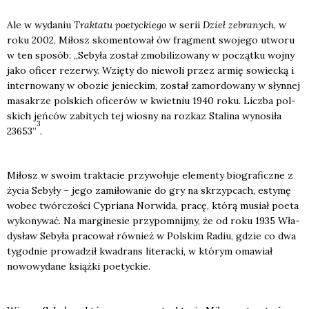
Ale w wyda­niu
Trak­ta­tu poetyc­kie­go
w serii
Dzieł zebra­nych
, w
roku 2002, Miłosz sko­men­to­wał ów frag­ment swo­je­go utwo­ru
w ten spo­sób: „Seby­ła został zmo­bi­li­zo­wa­ny w począt­ku woj­ny
jako ofi­cer rezer­wy. Wzię­ty do nie­wo­li przez armię sowiec­ką i
inter­no­wa­ny w obo­zie jeniec­kim, został zamor­do­wa­ny w słyn­nej
masa­krze pol­skich ofi­ce­rów w kwiet­niu 1940 roku. Licz­ba pol­
skich jeń­ców zabi­tych tej wio­sny na roz­kaz Sta­li­na wyno­si­ła
3
23653”
.
Miłosz w swo­im trak­ta­cie przy­wo­łu­je ele­men­ty bio­gra­ficz­ne z
życia Seby­ły – jego zami­ło­wa­nie do gry na skrzyp­cach, esty­mę
wobec twór­czo­ści Cypria­na Nor­wi­da, pra­cę, któ­rą musiał poeta
wyko­ny­wać. Na mar­gi­ne­sie przy­po­mnij­my, że od roku 1935 Wła­
dy­sław Seby­ła pra­co­wał rów­nież w Pol­skim Radiu, gdzie co dwa
tygo­dnie pro­wa­dził kwa­drans lite­rac­ki, w któ­rym oma­wiał
nowo­wy­da­ne książ­ki poetyc­kie.