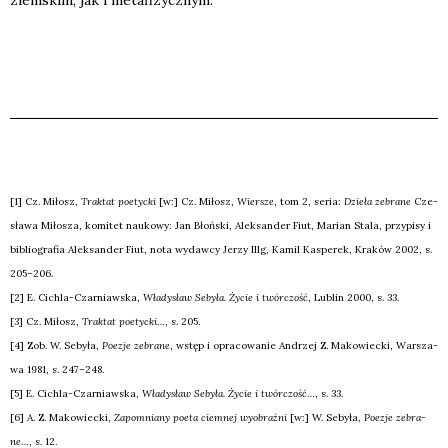
[1] Cz. Miłosz,
Trak­tat poetyc­ki
[w:] Cz. Miłosz,
Wier­sze
, tom 2, seria:
Dzie­ła zebra­ne
Cze­
sła­wa Miło­sza, komi­tet nauko­wy: Jan Błoń­ski, Alek­san­der Fiut, Marian Sta­la, przy­pi­sy i
biblio­gra­fia Alek­san­der Fiut, nota wydaw­cy Jerzy Illg, Kamil Kaspe­rek, Kra­ków 2002, s.
205–206.
[2] E. Cichla-Czar­niaw­ska,
Wła­dy­sław Seby­ła. Życie i twór­czość
, Lublin 2000, s. 33.
[3] Cz. Miłosz,
Trak­tat poetyc­ki
…, s. 205.
[4] Zob. W. Seby­ła,
Poezje zebra­ne
, wstęp i opra­co­wa­nie Andrzej Z. Mako­wiec­ki, War­sza­
wa 1981, s. 247–248.
[5] E. Cichla-Czar­niaw­ska,
Wła­dy­sław Seby­ła. Życie i twór­czość
…, s. 33.
[6] A. Z. Mako­wiec­ki,
Zapo­mnia­ny poeta ciem­nej wyobraź­ni
[w:] W. Seby­ła,
Poezje zebra­
ne
…, s. 12.