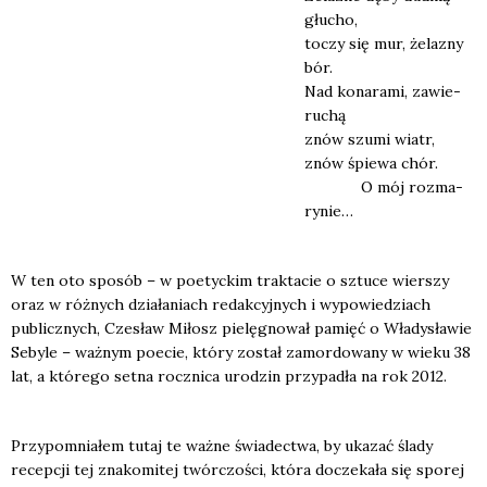
głu­cho,
toczy się mur, żela­zny
bór.
Nad kona­ra­mi, zawie­
ru­chą
znów szu­mi wiatr,
znów śpie­wa chór.
O mój roz­ma­
ry­nie…
W ten oto spo­sób – w poetyc­kim trak­ta­cie o sztu­ce wier­szy
oraz w róż­nych dzia­ła­niach redak­cyj­nych i wypo­wie­dziach
publicz­nych, Cze­sław Miłosz pie­lę­gno­wał pamięć o Wła­dy­sła­wie
Seby­le – waż­nym poecie, któ­ry został zamor­do­wa­ny w wie­ku 38
lat, a któ­re­go set­na rocz­ni­ca uro­dzin przy­pa­dła na rok 2012.
Przy­po­mnia­łem tutaj te waż­ne świa­dec­twa, by uka­zać śla­dy
recep­cji tej zna­ko­mi­tej twór­czo­ści, któ­ra docze­ka­ła się spo­rej