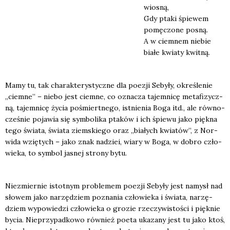
wio­sną,
Gdy pta­ki śpie­wem
pomę­czo­ne posną.
A w ciem­nem nie­bie
bia­łe kwia­ty kwit­ną.
Mamy tu, tak cha­rak­te­ry­stycz­ne dla poezji Seby­ły, okre­śle­nie
„ciem­ne” – nie­bo jest ciem­ne, co ozna­cza tajem­ni­cę meta­fi­zycz­
ną, tajem­ni­cę życia pośmiert­ne­go, ist­nie­nia Boga itd., ale rów­no­
cze­śnie poja­wia się sym­bo­li­ka pta­ków i ich śpie­wu jako pięk­na
tego świa­ta, świa­ta ziem­skie­go oraz „bia­łych kwia­tów”, z Nor­
wi­da wzię­tych – jako znak nadziei, wia­ry w Boga, w dobro czło­
wie­ka, to sym­bol jasnej stro­ny bytu.
Nie­zmier­nie istot­nym pro­ble­mem poezji Seby­ły jest namysł nad
sło­wem jako narzę­dziem pozna­nia czło­wie­ka i świa­ta, narzę­
dziem wypo­wie­dzi czło­wie­ka o gro­zie rze­czy­wi­sto­ści i pięk­nie
bycia. Nie­przy­pad­ko­wo rów­nież poeta uka­za­ny jest tu jako ktoś,