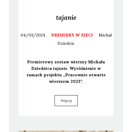
tajanie
04/03/2024
PREMIERY W SIECI
Michał
Dziedzic
Pre­mie­ro­wy zestaw wier­szy Micha­ła
Dzie­dzi­ca
taja­nie
. Wyróż­nie­nie w
ramach pro­jek­tu „Pra­cow­nie otwar­te
wier­szem 2023”.
Więcej