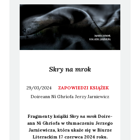
Skry na mrok
29/03/2024
ZAPOWIEDZI KSIĄŻEK
Doireann
Ní Ghríofa
Jerzy
Jarniewicz
Frag­men­ty książ­ki
Skry na mrok
Doire­
ann Ní Ghrío­fa w tłu­ma­cze­niu Jerze­go
Jar­nie­wi­cza, któ­ra uka­że się w Biu­rze
Lite­rac­kim 17 czerw­ca 2024 roku.