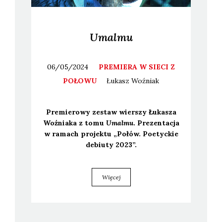
Umalmu
06/05/2024
PREMIERA W SIECI Z
POŁOWU
Łukasz
Woźniak
Pre­mie­ro­wy zestaw wier­szy Łuka­sza
Woź­nia­ka z tomu
Umal­mu
. Pre­zen­ta­cja
w ramach pro­jek­tu „Połów. Poetyc­kie
debiu­ty 2023”.
Więcej