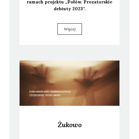
ramach pro­jek­tu „Połów. Pro­za­tor­skie
debiu­ty 2023”.
Więcej
Żukowo