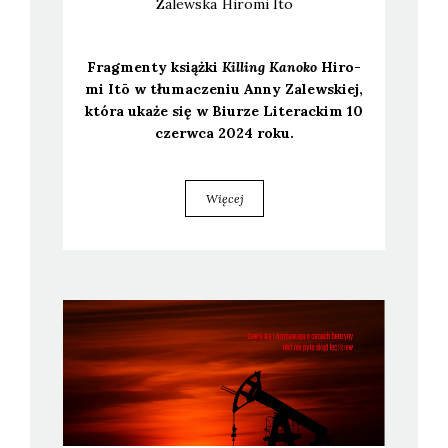
Zalewska
Hiromi
Itō
Frag­men­ty książ­ki
Kil­ling Kano­ko
Hiro­
mi Itō w tłu­ma­cze­niu Anny Zalew­skiej,
któ­ra uka­że się w Biu­rze Lite­rac­kim 10
czerw­ca 2024 roku.
Więcej