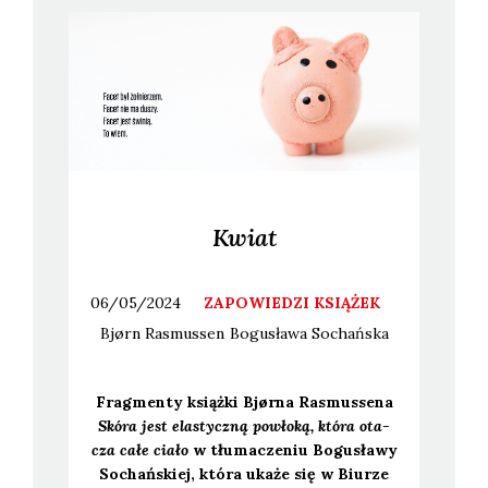
Kwiat
06/05/2024
ZAPOWIEDZI KSIĄŻEK
Bjørn
Rasmussen
Bogusława
Sochańska
Frag­men­ty książ­ki Bjør­na Rasmus­se­na
Skó­ra jest ela­stycz­ną powło­ką, któ­ra ota­
cza całe cia­ło
w tłu­ma­cze­niu Bogu­sła­wy
Sochań­skiej, któ­ra uka­że się w Biu­rze