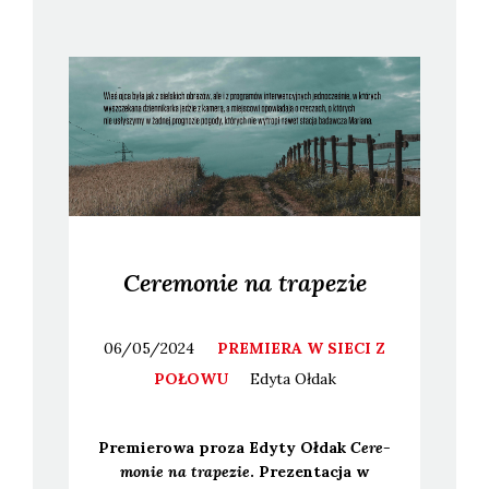
Ceremonie na trapezie
06/05/2024
PREMIERA W SIECI Z
POŁOWU
Edyta
Ołdak
Pre­mie­ro­wa pro­za Edy­ty Ołdak
Cere­
mo­nie na tra­pe­zie
. Pre­zen­ta­cja w