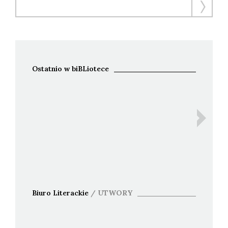
Ostatnio w biBLiotece
Ida B
Bohdan 
An
Biuro Literackie
/
UTWORY