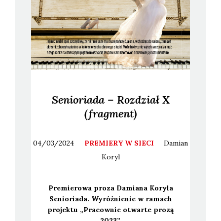
Senioriada – Rozdział X
(fragment)
04/03/2024
PREMIERY W SIECI
Damian
Koryl
Pre­mie­ro­wa pro­za Damia­na Kory­la
Senio­ria­da. Wyróż­nie­nie w ramach
pro­jek­tu „Pra­cow­nie otwar­te pro­zą
2023”.