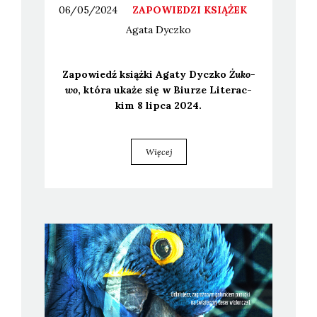
06/05/2024
ZAPOWIEDZI KSIĄŻEK
Agata
Dyczko
Zapo­wiedź książ­ki Aga­ty Dycz­ko
Żuko­
wo
, któ­ra uka­że się w Biu­rze Lite­rac­
kim 8 lip­ca 2024.
Więcej