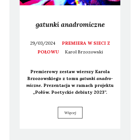
gatunki anadromiczne
29/03/2024
PREMIERA W SIECI Z
POŁOWU
Karol
Brzozowski
Pre­mie­ro­wy zestaw wier­szy Karo­la
Brzo­zow­skie­go z tomu
gatun­ki ana­dro­
micz­ne
. Pre­zen­ta­cja w ramach pro­jek­tu
„Połów. Poetyc­kie debiu­ty 2023”.
Więcej