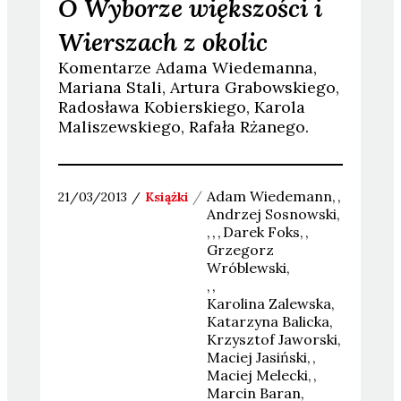
O Wyborze większości i
Wierszach z okolic
Komentarze Adama Wiedemanna,
Mariana Stali, Artura Grabowskiego,
Radosława Kobierskiego, Karola
Maliszewskiego, Rafała Rżanego.
Adam
Wiedemann
21/03/2013
Książki
Andrzej
Sosnowski
Darek
Foks
Grzegorz
Wróblewski
Karolina
Zalewska
Katarzyna
Balicka
Krzysztof
Jaworski
Maciej
Jasiński
Maciej
Melecki
Marcin
Baran