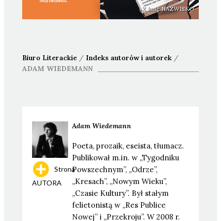
Z Imię NAZWISKO
Biuro Literackie
/
Indeks autorów i autorek
/
ADAM
WIEDEMANN
Adam
Wiedemann
Poeta, prozaik, eseista, tłumacz.
Publikował m.in. w „Tygodniku
Strona
Powszechnym”, „Odrze”,
„Kresach”, „Nowym Wieku”,
AUTORA
„Czasie Kultury”. Był stałym
felietonistą w „Res Publice
Nowej” i „Przekroju”. W 2008 r.