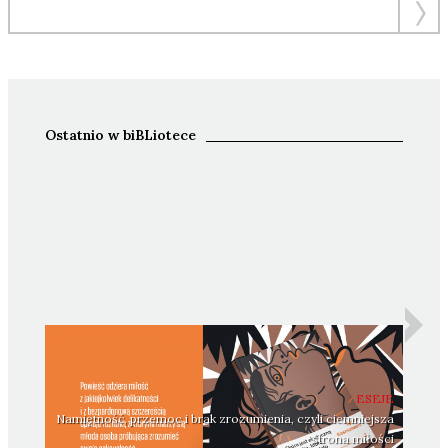
Ostatnio w biBLiotece
ESEJE
Namiętność, przemoc i brak zrozumienia, czyli ciemniejsza
strona miłości