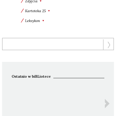
Zdjęcia
Kartoteka 25
Leksykon
Ostatnio w biBLiotece
Ida 
Z
An