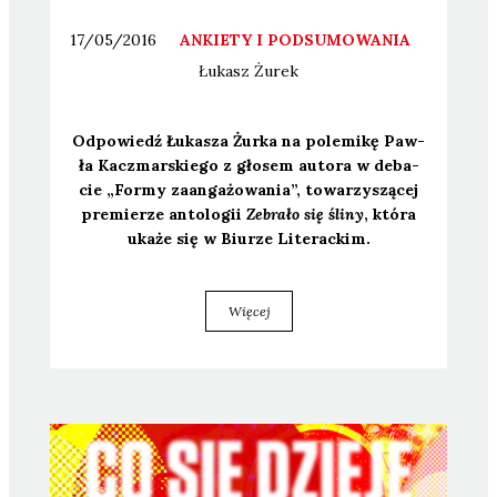
17/05/2016
ANKIETY I PODSUMOWANIA
Łukasz
Żurek
Odpo­wiedź Łuka­sza Żur­ka na pole­mi­kę Paw­
ła Kacz­mar­skie­go z gło­sem auto­ra w deba­
cie „For­my zaan­ga­żo­wa­nia”, towa­rzy­szą­cej
pre­mie­rze anto­lo­gii
Zebra­ło się śli­ny
, któ­ra
uka­że się w Biu­rze Lite­rac­kim.
Więcej