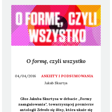
O formę, czyli wszystko
04/04/2016
ANKIETY I PODSUMOWANIA
Jakub
Skurtys
Głos Jaku­ba Skur­ty­sa w deba­cie „For­my
zaan­ga­żo­wa­nia”, towa­rzy­szą­cej pre­mie­rze
anto­lo­gii
Zebra­ło się śli­ny
, któ­ra uka­że się