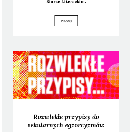
Biu­rze Lite­rac­kim.
Więcej
Rozwlekłe przypisy do
sekularnych egzorcyzmów