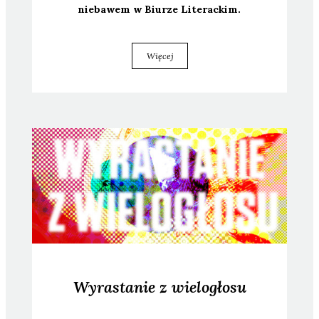
nie­ba­wem w Biu­rze Lite­rac­kim.
Więcej
Wyrastanie z wielogłosu