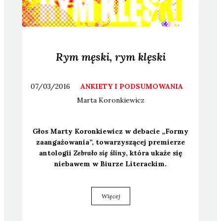
Rym męski, rym klęski
07/03/2016
ANKIETY I PODSUMOWANIA
Marta
Koronkiewicz
Głos Mar­ty Koron­kie­wicz w deba­cie „For­my
zaan­ga­żo­wa­nia”, towa­rzy­szą­cej pre­mie­rze
anto­lo­gii
Zebra­ło się śli­ny
, któ­ra uka­że się
nie­ba­wem w Biu­rze Lite­rac­kim.
Więcej