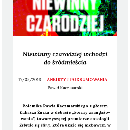
Niewinny czarodziej wchodzi
do śródmieścia
17/05/2016
ANKIETY I PODSUMOWANIA
Paweł
Kaczmarski
Pole­mi­ka Paw­ła Kacz­mar­skie­go z gło­sem
Łuka­sza Żur­ka w deba­cie „For­my zaan­ga­żo­
wa­nia”, towa­rzy­szą­cej pre­mie­rze anto­lo­gii
Zebra­ło się śli­ny
, któ­ra uka­że się nie­ba­wem w