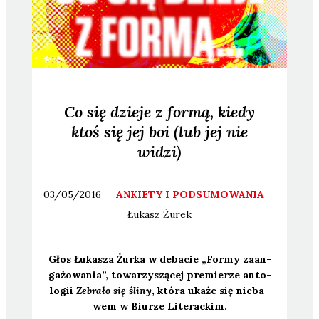
Co się dzieje z formą, kiedy
ktoś się jej boi (lub jej nie
widzi)
03/05/2016
ANKIETY I PODSUMOWANIA
Łukasz
Żurek
Głos Łuka­sza Żur­ka w deba­cie „For­my zaan­
ga­żo­wa­nia”, towa­rzy­szą­cej pre­mie­rze anto­
lo­gii
Zebra­ło się śli­ny
, któ­ra uka­że się nie­ba­
wem w Biu­rze Lite­rac­kim.