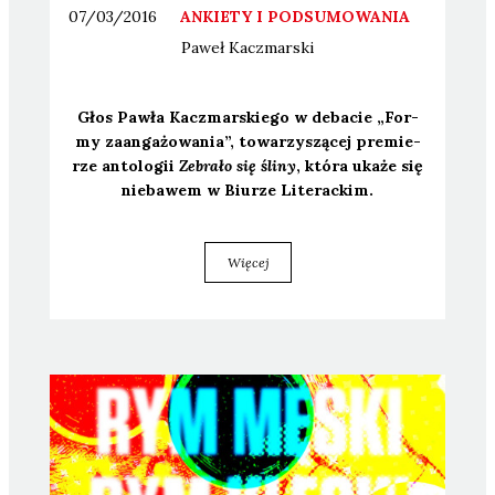
07/03/2016
ANKIETY I PODSUMOWANIA
Paweł
Kaczmarski
Głos Paw­ła Kacz­mar­skie­go w deba­cie „For­
my zaan­ga­żo­wa­nia”, towa­rzy­szą­cej pre­mie­
rze anto­lo­gii
Zebra­ło się śli­ny
, któ­ra uka­że się
nie­ba­wem w Biu­rze Lite­rac­kim.
Więcej