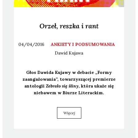
Orzeł, reszka i rant
04/04/2016
ANKIETY I PODSUMOWANIA
Dawid
Kujawa
Głos Dawi­da Kuja­wy w deba­cie „For­my
zaan­ga­żo­wa­nia”, towa­rzy­szą­cej pre­mie­rze
anto­lo­gii
Zebra­ło się śli­ny
, któ­ra uka­że się
nie­ba­wem w Biu­rze Lite­rac­kim.
Więcej