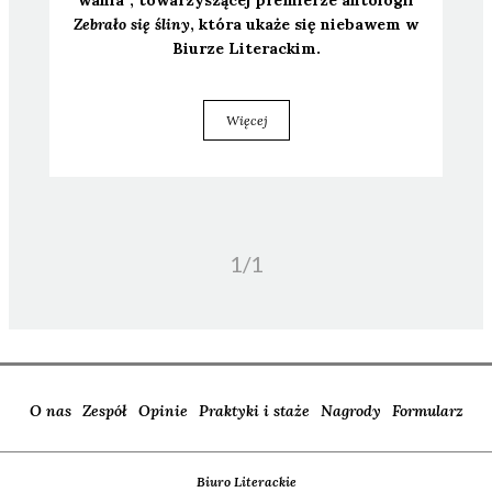
Zebra­ło się śli­ny
, któ­ra uka­że się nie­ba­wem w
Biu­rze Lite­rac­kim.
Więcej
1/
1
O nas
Zespół
Opinie
Praktyki i staże
Nagrody
Formularz
Biuro Literackie