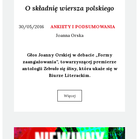
O składnię wiersza polskiego
30/05/2016
ANKIETY I PODSUMOWANIA
Joanna
Orska
Głos Joan­ny Orskiej w deba­cie „For­my
zaan­ga­żo­wa­nia”, towa­rzy­szą­cej pre­mie­rze
anto­lo­gii
Zebra­ło się śli­ny
, któ­ra uka­że się w
Biu­rze Lite­rac­kim.
Więcej