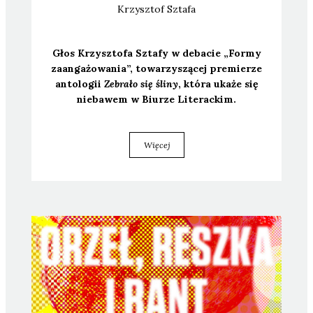
Krzysztof
Sztafa
Głos Krzysz­to­fa Szta­fy w deba­cie „For­my
zaan­ga­żo­wa­nia”, towa­rzy­szą­cej pre­mie­rze
anto­lo­gii
Zebra­ło się śli­ny
, któ­ra uka­że się
nie­ba­wem w Biu­rze Lite­rac­kim.
Więcej