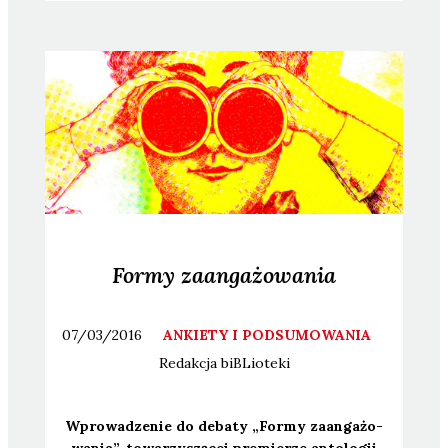
Formy zaangażowania
07/03/2016
ANKIETY I PODSUMOWANIA
Redakcja
biBLioteki
Wpro­wa­dze­nie do deba­ty „For­my zaan­ga­żo­
wa­nia”, towa­rzy­szą­cej pre­mie­rze anto­lo­gii