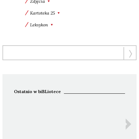
Zdjęcia
Kartoteka 25
Leksykon
Ostatnio w biBLiotece
Ida 
Z
An