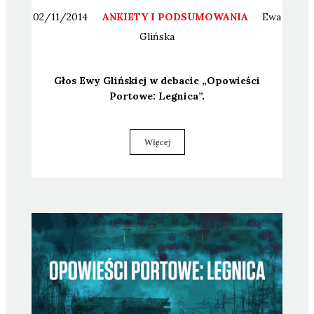
02/11/2014
ANKIETY I PODSUMOWANIA
Ewa
Glińska
Głos Ewy Gliń­skiej w deba­cie „Opo­wie­ści
Por­to­we: Legni­ca”.
Więcej