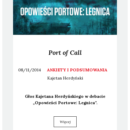
Port of Call
08/11/2014
ANKIETY I PODSUMOWANIA
Kajetan
Herdyński
Głos Kaje­ta­na Her­dyń­skie­go w deba­cie
„Opo­wie­ści Por­to­we: Legni­ca”.
Więcej