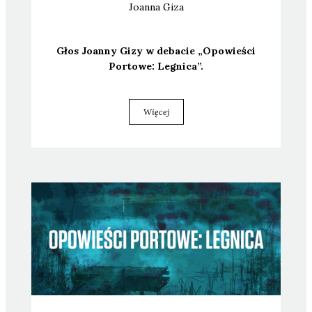
Joanna
Giza
Głos Joan­ny Gizy w deba­cie „Opo­wie­ści
Por­to­we: Legni­ca”.
Więcej