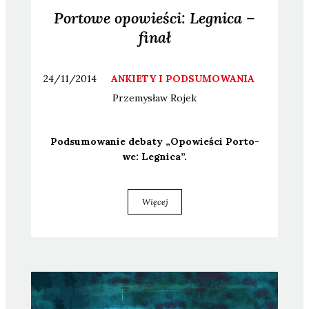
Portowe opowieści: Legnica –
finał
24/11/2014
ANKIETY I PODSUMOWANIA
Przemysław
Rojek
Pod­su­mo­wa­nie deba­ty „Opo­wie­ści Por­to­
we: Legni­ca”.
Więcej