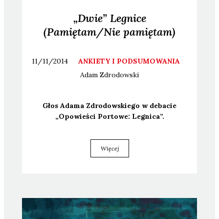
„Dwie” Legnice
(Pamiętam/Nie pamiętam)
11/11/2014
ANKIETY I PODSUMOWANIA
Adam
Zdrodowski
Głos Ada­ma Zdro­dow­skie­go w deba­cie
„Opo­wie­ści Por­to­we: Legni­ca”.
Więcej