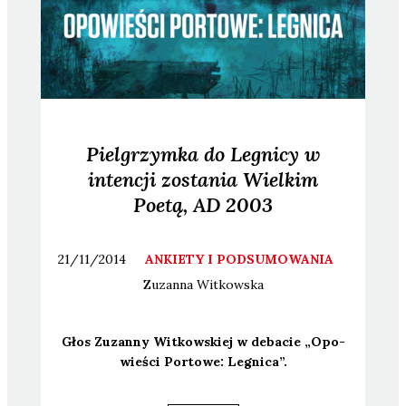
Pielgrzymka do Legnicy w
intencji zostania Wielkim
Poetą, AD 2003
21/11/2014
ANKIETY I PODSUMOWANIA
Zuzanna
Witkowska
Głos Zuzan­ny Wit­kow­skiej w deba­cie „Opo­
wie­ści Por­to­we: Legni­ca”.