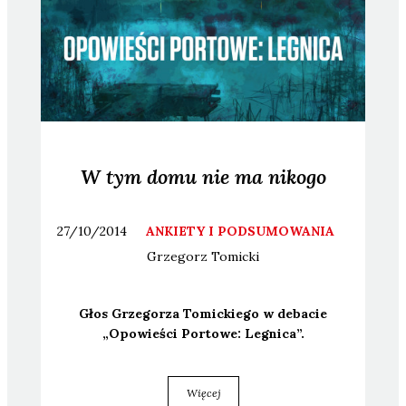
W tym domu nie ma nikogo
27/10/2014
ANKIETY I PODSUMOWANIA
Grzegorz
Tomicki
Głos Grze­go­rza Tomic­kie­go w deba­cie
„Opo­wie­ści Por­to­we: Legni­ca”.
Więcej