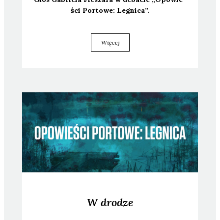
ści Por­to­we: Legni­ca”.
Więcej
W drodze