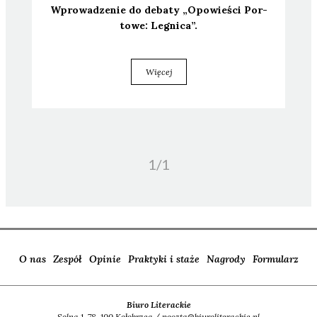
Wpro­wa­dze­nie do deba­ty „Opo­wie­ści Por­
to­we: Legni­ca”.
Więcej
1/
1
O nas
Zespół
Opinie
Praktyki i staże
Nagrody
Formularz
Biuro Literackie
Solna 1, 78-100 Kołobrzeg / poczta@biuroliterackie.pl