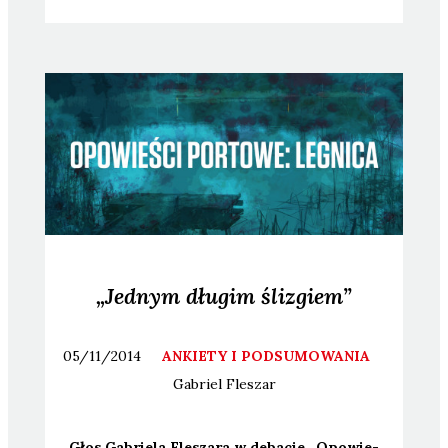
„Jednym długim ślizgiem”
05/11/2014
ANKIETY I PODSUMOWANIA
Gabriel
Fleszar
Głos Gabrie­la Fle­sza­ra w deba­cie „Opo­wie­