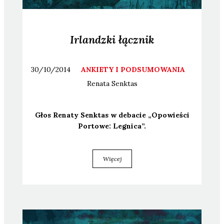
Irlandzki łącznik
30/10/2014
ANKIETY I PODSUMOWANIA
Renata
Senktas
Głos Rena­ty Senk­tas w deba­cie „Opo­wie­ści
Por­to­we: Legni­ca”.
Więcej