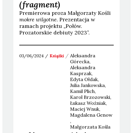
(fragment)
Premierowa proza Małgorzaty Kośli
mokre wilgotne
. Prezentacja w
ramach projektu „Połów.
Prozatorskie debiuty 2023”.
Aleksandra
03/06/2024
Książki
Górecka
Aleksandra
Kasprzak
Edyta
Ołdak
Julia
Jankowska
Kamil
Plich
Karol
Brzozowski
Łukasz
Woźniak
Maciej
Wnuk
Magdalena
Genow
Małgorzata
Kośla