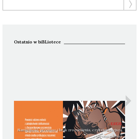
Ostatnio w biBLiotece
ESEJE
Namiętność, przemoc i brak zrozumienia, czyli ciemniejsza
strona miłości