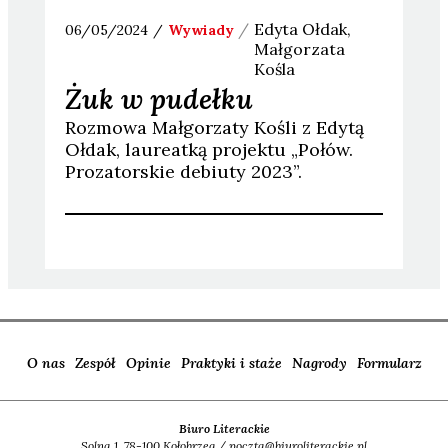
Edyta
Ołdak
06/05/2024
Wywiady
Małgorzata
Kośla
Żuk w pudełku
Rozmowa Małgorzaty Kośli z Edytą
Ołdak, laureatką projektu „Połów.
Prozatorskie debiuty 2023”.
O nas
Zespół
Opinie
Praktyki i staże
Nagrody
Formularz
Biuro Literackie
Solna 1, 78-100 Kołobrzeg / poczta@biuroliterackie.pl