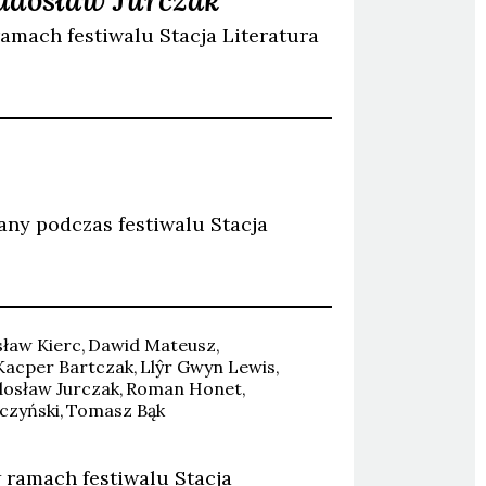
adosław Jurczak
amach festiwalu Stacja Literatura
wany podczas festiwalu Stacja
sław
Kierc
Dawid
Mateusz
Kacper
Bartczak
Llŷr Gwyn
Lewis
dosław
Jurczak
Roman
Honet
czyński
Tomasz
Bąk
w ramach festiwalu Stacja