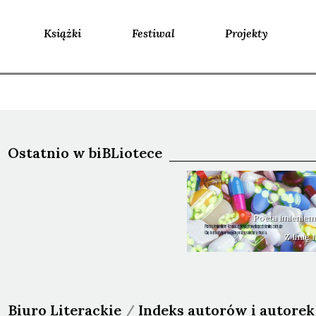
Książki
Festiwal
Projekty
Ostatnio w biBLiotece
Poeta imieniem
Z Imię
Biuro Literackie
/
Indeks autorów i autorek