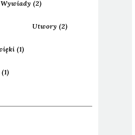
Wywiady
(2)
Utwory
(2)
więki
(1)
5
(1)