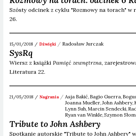
Rozmowy na torach: odcinek 6 R
Szósty odcinek z cyklu "Rozmowy na torach" w r
26.
Radosław
Jurczak
15/01/2018
Dźwięki
SysRq
Wiersz z książki
Pamięć zewnętrzna
, zarejestro
Literatura 22.
Asja
Bakić
Bagio
Guerra
Bogu
21/05/2018
Nagrania
Joanna
Mueller
John
Ashbery
Lynn
Suh
Marcin
Sendecki
Ra
Ryan
van Winkle
Szymon
Słom
Tribute to John Ashbery
Spotkanie autorskie "Tribute to John Ashbery" 