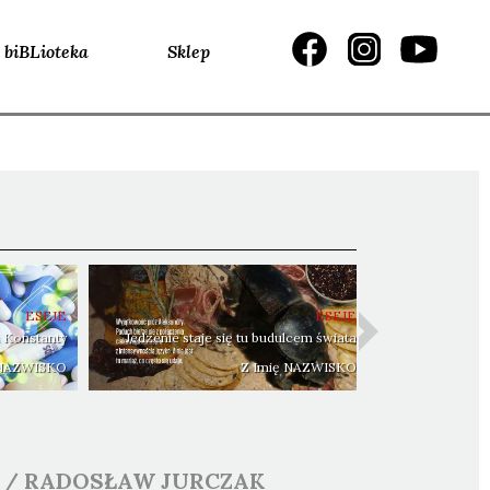
biBLioteka
Sklep
ESEJE
ESEJE
 Konstanty
Jedzenie staje się tu budulcem świata
 NAZWISKO
Z Imię NAZWISKO
/
RADOSŁAW
JURCZAK