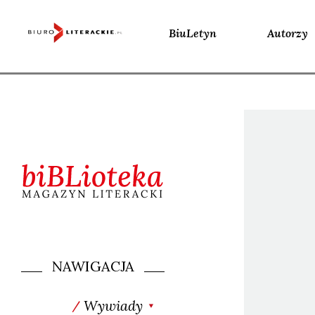
BiuLetyn
Autorzy
Skip
to
content
NAWIGACJA
Wywiady