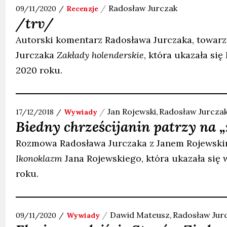
Radosław
Jurczak
09/11/2020
Recenzje
/trv/
Autorski komentarz Radosława Jurczaka, towarz
Jurczaka
Zakłady holenderskie
, która ukazała się
2020 roku.
Jan
Rojewski
Radosław
Jurcza
17/12/2018
Wywiady
Biedny chrześcijanin patrzy na „
Rozmowa Radosława Jurczaka z Janem Rojewskim
Ikonoklazm
Jana Rojewskiego, która ukazała się 
roku.
Dawid
Mateusz
Radosław
Jur
09/11/2020
Wywiady