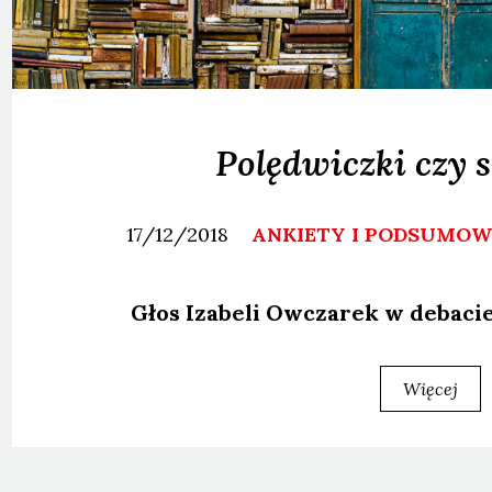
Polędwiczki czy 
17/12/2018
ANKIETY I PODSUMO
Głos Iza­be­li Owcza­rek w deba­cie 
Więcej