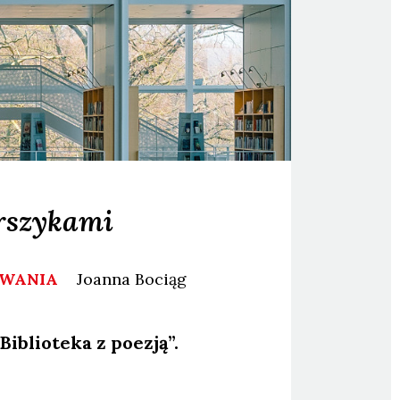
erszykami
OWANIA
Joanna
Bociąg
iblio­te­ka z poezją”.