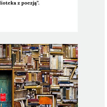
io­te­ka z poezją”.