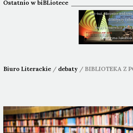
Ostatnio w biBLiotece
tuż-tuż, Nieostre widzeni
dzisiejszy i ch
Jerzy
Jarniewicz
Julia
Katarzyna
Jakubiak
Biuro Literackie
/
debaty
/
BIBLIOTEKA Z 