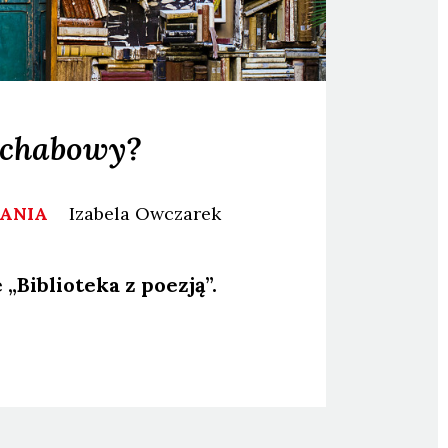
schabowy?
WANIA
Izabela
Owczarek
„Biblio­te­ka z poezją”.