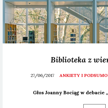
Biblioteka z wi
27/06/2017
ANKIETY I PODSUM
Głos Joan­ny Bociąg w deba­cie „B