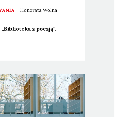
WANIA
Honorata
Wolna
„Biblio­te­ka z poezją”.