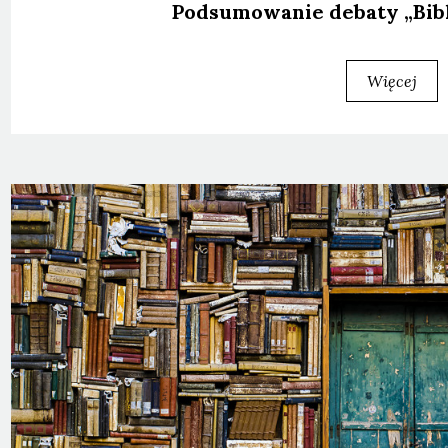
Pod­su­mo­wa­nie deba­ty „Bibl
Więcej