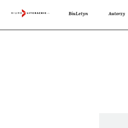
BiuLetyn
Autorzy
Skip
to
content