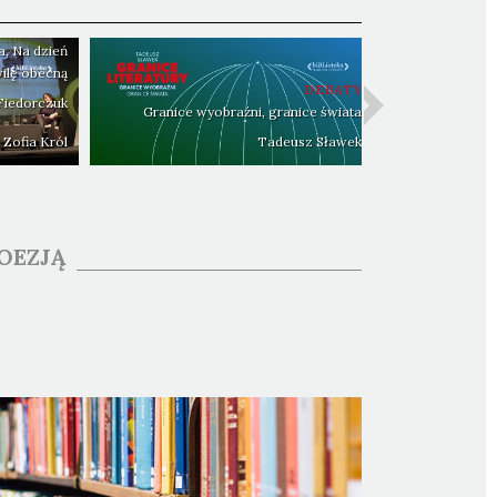
NAGRANIA
a, Na dzień
wilę obecną
DEBATY
Fiedorczuk
Granice wyobraźni, granice świata
Zofia
Król
Tadeusz
Sławek
POEZJĄ