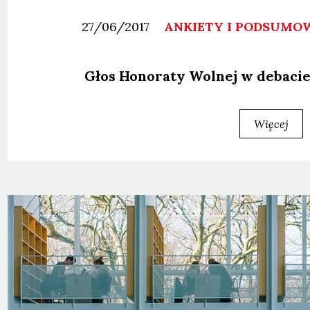
27/06/2017
ANKIETY I PODSUMO
Głos Hono­ra­ty Wol­nej w deba­cie 
Więcej