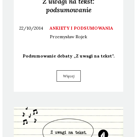
Z uwagi na tekst:
podsumowanie
22/10/2014
ANKIETY I PODSUMOWANIA
Przemysław
Rojek
Pod­su­mo­wa­nie deba­ty „Z uwa­gi na tekst”.
Więcej