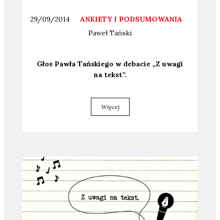
29/09/2014
ANKIETY I PODSUMOWANIA
Paweł
Tański
Głos Paw­ła Tań­skie­go w deba­cie „Z uwa­gi
na tekst”.
Więcej