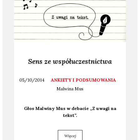
Sens ze współuczestnictwa
05/10/2014
ANKIETY I PODSUMOWANIA
Malwina
Mus
Głos Mal­wi­ny Mus w deba­cie „Z uwa­gi na
tekst”.
Więcej