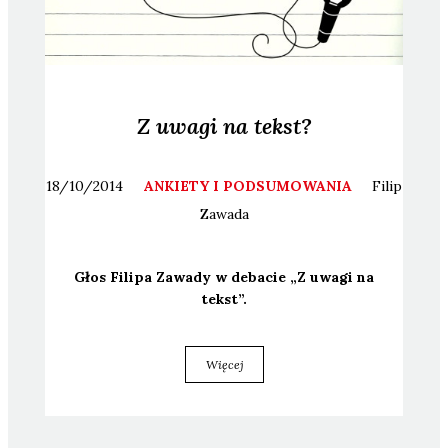
Z uwagi na tekst?
18/10/2014
ANKIETY I PODSUMOWANIA
Filip
Zawada
Głos Fili­pa Zawa­dy w deba­cie „Z uwa­gi na
tekst”.
Więcej