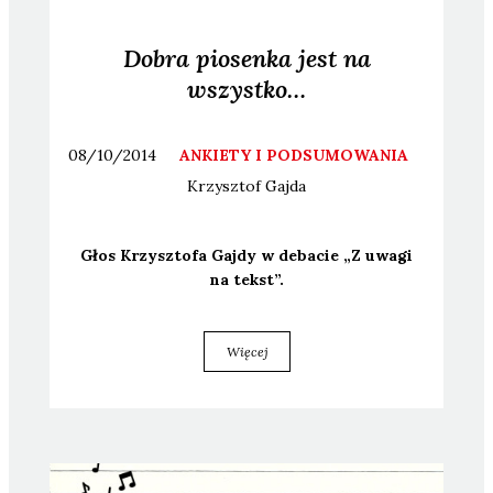
Dobra piosenka jest na
wszystko…
08/10/2014
ANKIETY I PODSUMOWANIA
Krzysztof
Gajda
Głos Krzysz­to­fa Gaj­dy w deba­cie „Z uwa­gi
na tekst”.
Więcej