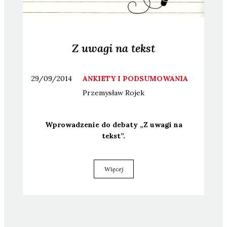
Z uwagi na tekst
29/09/2014
ANKIETY I PODSUMOWANIA
Przemysław
Rojek
Wpro­wa­dze­nie do deba­ty „Z uwa­gi na
tekst”.
Więcej