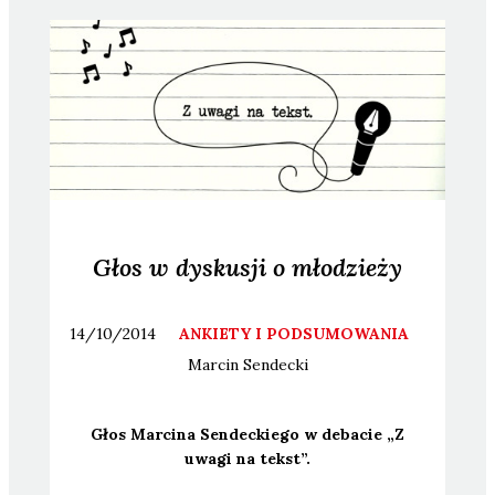
Głos w dyskusji o młodzieży
14/10/2014
ANKIETY I PODSUMOWANIA
Marcin
Sendecki
Głos Mar­ci­na Sen­dec­kie­go w deba­cie „Z
uwa­gi na tekst”.