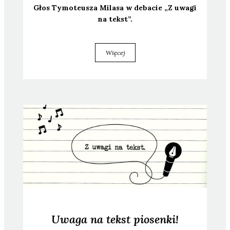
Głos Tymo­te­usza Mila­sa w deba­cie „Z uwa­gi
na tekst”.
Więcej
Uwaga na tekst piosenki!