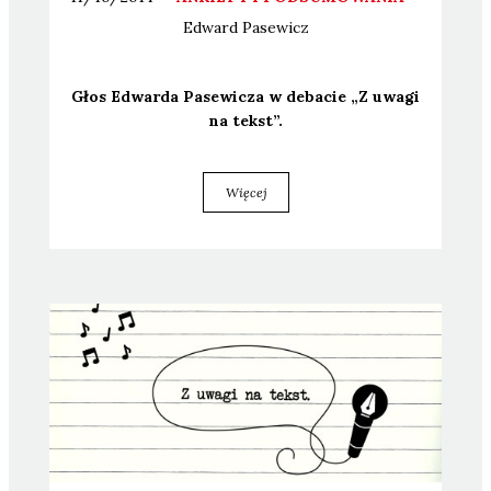
Edward
Pasewicz
Głos Edwar­da Pase­wi­cza w deba­cie „Z uwa­gi
na tekst”.
Więcej