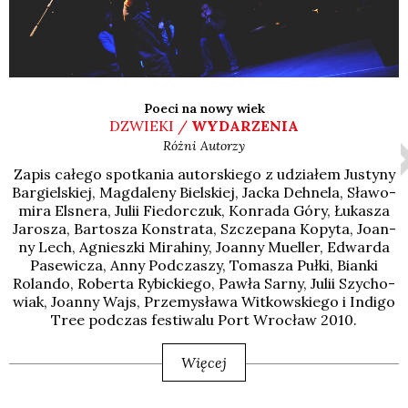
Poeci na nowy wiek
DZWIEKI /
WYDARZENIA
Różni Autorzy
Zapis całe­go spo­tka­nia autor­skie­go z udzia­łem Justy­ny
Bar­giel­skiej, Mag­da­le­ny Biel­skiej, Jac­ka Deh­ne­la, Sła­wo­
mi­ra Elsne­ra, Julii Fie­dor­czuk, Kon­ra­da Góry, Łuka­sza
Jaro­sza, Bar­to­sza Kon­stra­ta, Szcze­pa­na Kopy­ta, Joan­
ny Lech, Agniesz­ki Mira­hi­ny, Joan­ny Muel­ler, Edwar­da
Pase­wi­cza, Anny Pod­cza­szy, Toma­sza Puł­ki, Bian­ki
Rolan­do, Rober­ta Rybic­kie­go, Paw­ła Sar­ny, Julii Szy­cho­
wiak, Joan­ny Wajs, Prze­my­sła­wa Wit­kow­skie­go i Indi­go
Tree pod­czas festi­wa­lu Port Wro­cław 2010.
Więcej