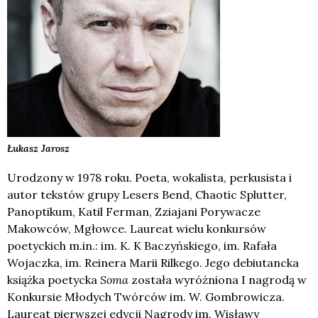
Łukasz
Jarosz
Urodzony w 1978 roku. Poeta, wokalista, perkusista i
autor tekstów grupy Lesers Bend, Chaotic Splutter,
Panoptikum, Katil Ferman, Zziajani Porywacze
Makowców, Mgłowce. Laureat wielu konkursów
poetyckich m.in.: im. K. K Baczyńskiego, im. Rafała
Wojaczka, im. Reinera Marii Rilkego. Jego debiutancka
książka poetycka
Soma
została wyróżniona I nagrodą w
Konkursie Młodych Twórców im. W. Gombrowicza.
Laureat pierwszej edycji Nagrody im. Wisławy