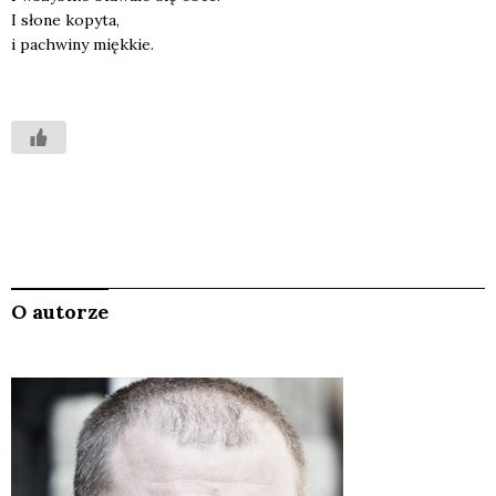
I sło­ne kopy­ta,
i pachwi­ny mięk­kie.
O autorze