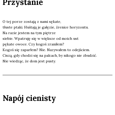
Przystanie
O tej porze zosta­ją z nami sęka­te,
tłu­ste pta­ki. Huś­ta­ją je gałę­zie, źre­ni­ce hory­zon­tu.
Na razie jestem na tym pię­trze
sie­bie. Wpa­tru­ję się w więk­sze od moich ust
pęka­te owo­ce. Czy kogoś zra­ni­łem?
Kogoś się zapar­łem? Nie. Nazy­wa­łem to odej­ściem.
Ciszą, gdy cho­dzi się na pal­cach, by niko­go nie zbu­dzić.
Nie wie­dząc, że dom jest pusty.
Napój cienisty