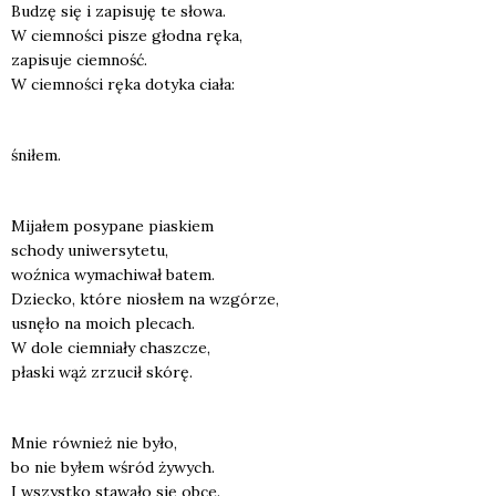
Budzę się i zapi­su­ję te sło­wa.
W ciem­no­ści pisze głod­na ręka,
zapi­su­je ciem­ność.
W ciem­no­ści ręka doty­ka cia­ła:
śni­łem.
Mija­łem posy­pa­ne pia­skiem
scho­dy uni­wer­sy­te­tu,
woź­ni­ca wyma­chi­wał batem.
Dziec­ko, któ­re nio­słem na wzgó­rze,
usnę­ło na moich ple­cach.
W dole ciem­nia­ły chasz­cze,
pła­ski wąż zrzu­cił skó­rę.
Mnie rów­nież nie było,
bo nie byłem wśród żywych.
I wszyst­ko sta­wa­ło się obce.