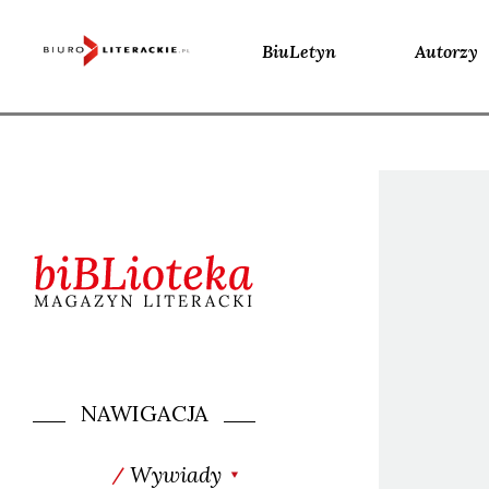
BiuLetyn
Autorzy
Skip
to
content
NAWIGACJA
Wywiady