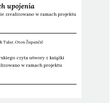
ch upojenia
nie zrealizowano w ramach projektu
k
Talar
Oton
Župančič
skiego czyta utwory z książki
alizowano w ramach projektu