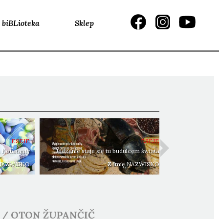
biBLioteka
Sklep
ESEJE
ESEJE
 Konstanty
Jedzenie staje się tu budulcem świata
 NAZWISKO
Z Imię NAZWISKO
/
OTON
ŽUPANČIČ