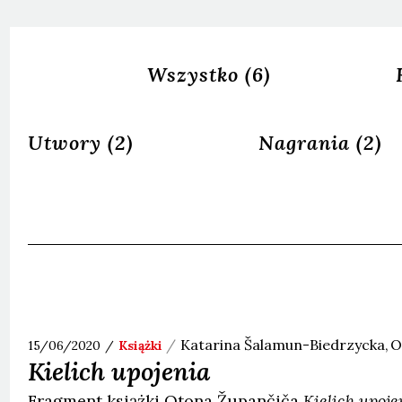
Wszystko
(6)
Utwory
(2)
Nagrania
(2)
Katarina
Šalamun-Biedrzycka
O
15/06/2020
Książki
Kielich upojenia
Fragment książki Otona Župančiča
Kielich upoje