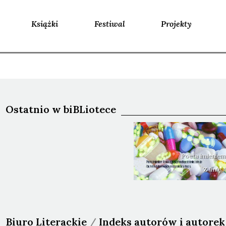
Książki
Festiwal
Projekty
Ostatnio w biBLiotece
Poeta imieniem
Z Imię
Biuro Literackie
/
Indeks autorów i autorek