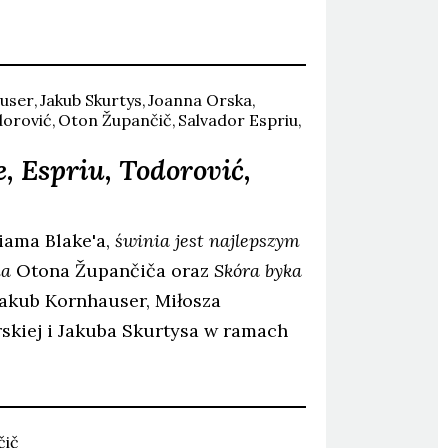
user
Jakub
Skurtys
Joanna
Orska
orović
Oton
Župančič
Salvador
Espriu
e, Espriu, Todorović,
iama Blake'a,
świnia jest najlepszym
ia
Otona Župančiča oraz
Skóra byka
Jakub Kornhauser, Miłosza
rskiej i Jakuba Skurtysa w ramach
čič