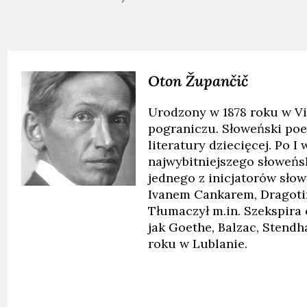
Oton
Župančič
Urodzony w 1878 roku w V
pograniczu. Słoweński poe
literatury dziecięcej. Po 
najwybitniejszego słoweńs
jednego z inicjatorów sło
Ivanem Cankarem, Dragoti
Tłumaczył m.in. Szekspira 
jak Goethe, Balzac, Stendha
roku w Lublanie.