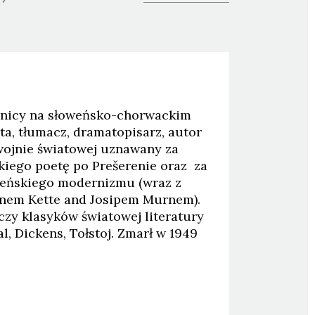
inicy na słoweńsko-chorwackim
ta, tłumacz, dramatopisarz, autor
I wojnie światowej uznawany za
kiego poetę po Prešerenie oraz za
weńskiego modernizmu (wraz z
nem Kette and Josipem Murnem).
czy klasyków światowej literatury
l, Dickens, Tołstoj. Zmarł w 1949