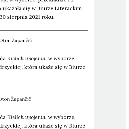
 ukazała się w Biurze Literackim
30 sierpnia 2021 roku.
Oton
Župančič
iča
Kielich upojenia
, w wyborze,
rzyckiej, która ukaże się w Biurze
Oton
Župančič
iča
Kielich upojenia
, w wyborze,
rzyckiej, która ukaże się w Biurze