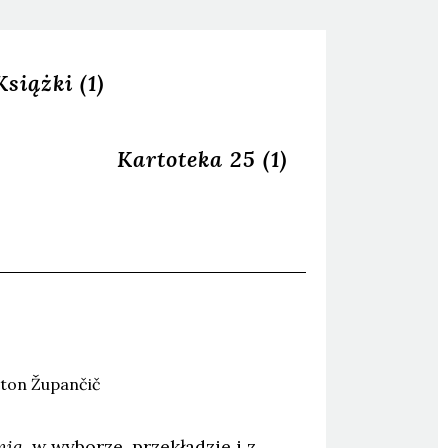
Książki
(1)
Kartoteka 25
(1)
ton
Župančič
nia
, w wyborze, przekładzie i z