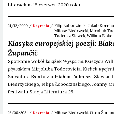
Literackim 15 czerwca 2020 roku.
Filip
Łobodziński
Jakub
Kornha
21/12/2020
Nagrania
Miłosz
Biedrzycki
Miroljub
Tod
Tadeusz
Sławek
William
Blake
Klasyka europejskiej poezji: Blak
Župančič
Spotkanie wokół książek
Wyspa na Księżycu
Will
pływakiem
Mirjoluba Todorovicia,
Kielich upojen
Salvadora Espriu z udziałem Tadeusza Sławka, 
Biedrzyckiego, Filipa Łobodzińskiego, Joanny O
festiwalu Stacja Literatura 25.
Miłosz
Biedrzycki
Oton
Župan
23/08/2021
Nagrania