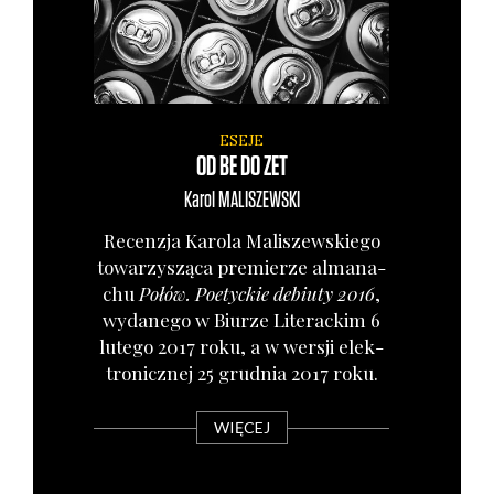
ESEJE
OD BE DO ZET
Karol
MALISZEWSKI
Recen­zja Karo­la Mali­szew­skie­go
towa­rzy­szą­ca pre­mie­rze alma­na­
chu
Połów. Poetyc­kie debiu­ty 2016
,
wyda­ne­go w Biu­rze Lite­rac­kim 6
lute­go 2017 roku, a w wer­sji elek­
tro­nicz­nej 25 grud­nia 2017 roku.
WIĘCEJ