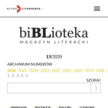
Skip
to
content
13
/2020
ARCHIWUM NUMERÓW
2026
2025
2024
2023
2022
2021
2020
2019
2018
1
2
3
4
5
SZUKAJ
WYWIADY
RECENZJE
KSIĄŻKI
UTWORY