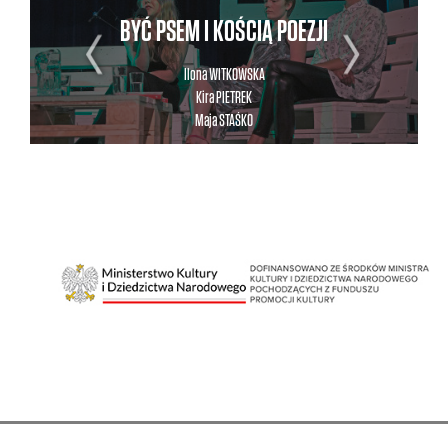
BYĆ PSEM I KOŚCIĄ POEZJI
Ilona
WITKOWSKA
Kira
PIETREK
Maja
STAŚKO