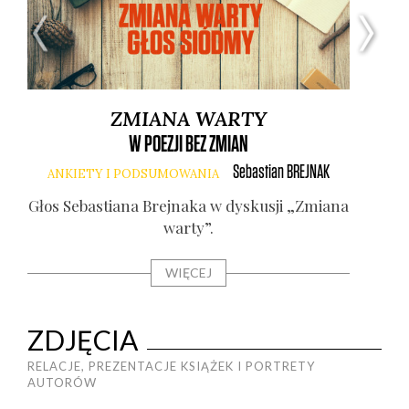
ZMIANA WARTY
W POEZJI BEZ ZMIAN
Sebastian
BREJNAK
ANKIETY I PODSUMOWANIA
A
Głos Seba­stia­na Brej­na­ka w dys­ku­sji „Zmia­na
war­ty”.
WIĘCEJ
ZDJĘCIA
RELACJE, PREZENTACJE KSIĄŻEK I PORTRETY
AUTORÓW