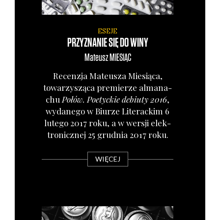
ESEJE
PRZYZNANIE SIĘ DO WINY
Mateusz
MIESIĄC
Recen­zja Mate­usza Mie­sią­ca,
towa­rzy­szą­ca pre­mie­rze alma­na­
chu
Połów. Poetyc­kie debiu­ty 2016
,
wyda­ne­go w Biu­rze Lite­rac­kim 6
lute­go 2017 roku, a w wer­sji elek­
tro­nicz­nej 25 grud­nia 2017 roku.
WIĘCEJ