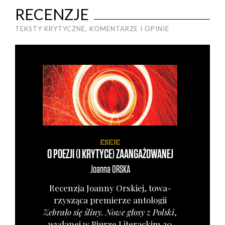
RECENZJE
TEKSTY KRYTYCZNE, KOMENTARZE I OPINIE
ESEJE
O POEZJI (I KRYTYCE) ZAANGAŻOWANEJ
Joanna
ORSKA
Recen­zja Joan­ny Orskiej, towa­
rzy­szą­ca pre­mie­rze anto­lo­gii
Zebra­ło się śli­ny. Nowe gło­sy z Pol­ski
,
wyda­nej w Biu­rze Lite­rac­kim 20