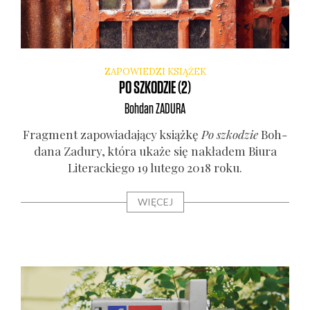
ZAPOWIEDZI KSIĄŻEK
PO SZKODZIE (2)
Bohdan
ZADURA
Frag­ment zapo­wia­da­ją­cy książ­kę
Po szko­dzie
Boh­
da­na Zadu­ry, któ­ra uka­że się nakła­dem Biu­ra
Lite­rac­kie­go 19 lute­go 2018 roku.
WIĘCEJ