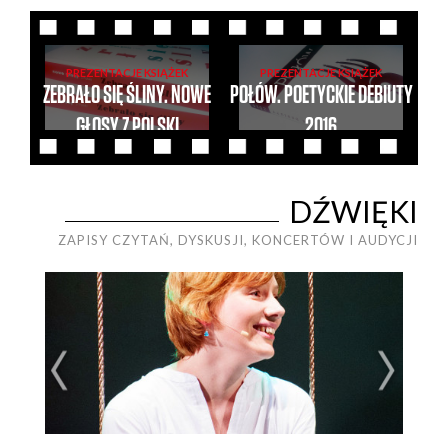
PREZENTACJE KSIĄŻEK
PREZENTACJE KSIĄŻEK
ZEBRAŁO SIĘ ŚLINY. NOWE
POŁÓW. POETYCKIE DEBIUTY
GŁOSY Z POLSKI
2016
Artur
BURSZTA
Artur
BURSZTA
DŹWIĘKI
ZAPISY CZYTAŃ, DYSKUSJI, KONCERTÓW I AUDYCJI