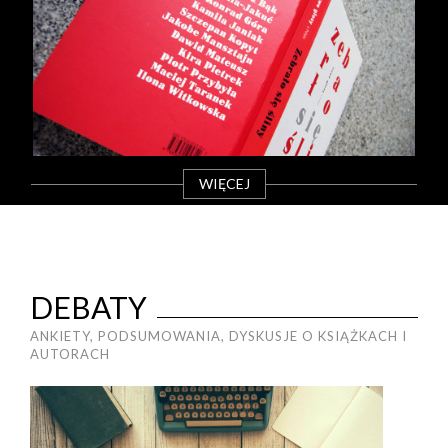
WIĘCEJ
DEBATY
ANKIETY, PODSUMOWANIA, DYSKUSJE O KSIĄŻKACH I
AUTORACH