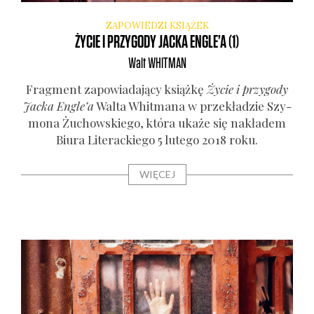
ZAPOWIEDZI KSIĄŻEK
ŻYCIE I PRZYGODY JACKA ENGLE’A (1)
Walt
WHITMAN
Frag­ment zapo­wia­da­ją­cy książ­kę
Życie i przy­go­dy
Jac­ka Engle’a
Wal­ta Whit­ma­na w prze­kła­dzie Szy­
mo­na Żuchow­skie­go, któ­ra uka­że się nakła­dem
Biu­ra Lite­rac­kie­go 5 lute­go 2018 roku.
WIĘCEJ