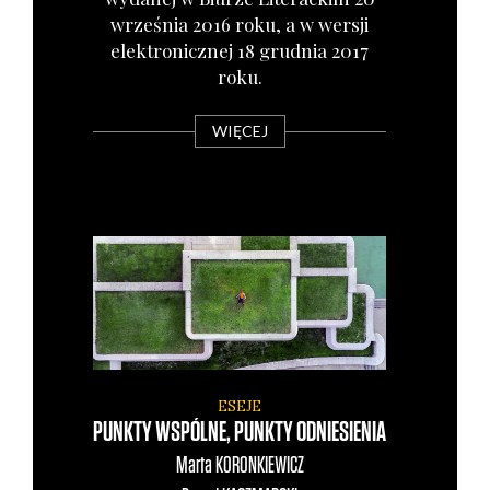
wrze­śnia 2016 roku, a w wer­sji
elek­tro­nicz­nej 18 grud­nia 2017
roku.
WIĘCEJ
ESEJE
PUNKTY WSPÓLNE, PUNKTY ODNIESIENIA
Marta
KORONKIEWICZ