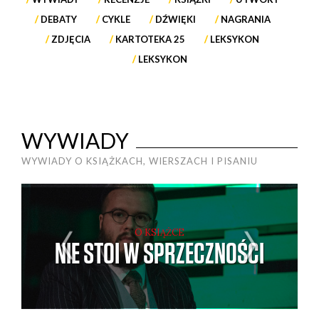
DEBATY
CYKLE
DŹWIĘKI
NAGRANIA
ZDJĘCIA
KARTOTEKA 25
LEKSYKON
LEKSYKON
WYWIADY
WYWIADY O KSIĄŻKACH, WIERSZACH I PISANIU
O KSIĄŻCE
NIE STOI W SPRZECZNOŚCI