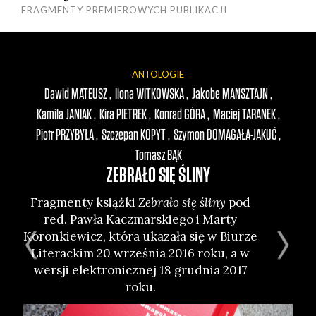
FRAGMENTY PREMIEROWYCH PUBLIKACJI
ANTOLOGIE
IKA
Dawid
MATEUSZ
Ilona
WITKOWSKA
Jakobe
MANSZTAJN
Adr
IK
Kamila
JANIAK
Kira
PIETREK
Konrad
GÓRA
Maciej
TARANEK
Ku
Piotr
PRZYBYŁA
Szczepan
KOPYT
Szymon
DOMAGAŁA-JAKUĆ
Tomasz
BĄK
ZEBRAŁO SIĘ ŚLINY
F
deb
Frag­men­ty książ­ki
Zebra­ło się śli­ny
pod
ki
red. Paw­ła Kacz­mar­skie­go i Mar­ty
Koron­kie­wicz, któ­ra uka­za­ła się w Biu­rze
Lite­rac­kim 20 wrze­śnia 2016 roku, a w
wer­sji elek­tro­nicz­nej 18 grud­nia 2017
roku.