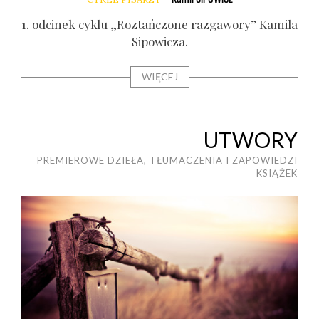
kiej
1. odci­nek cyklu „Roz­tań­czo­ne razga­wo­ry” Kami­la
1. o
Sipo­wi­cza.
WIĘCEJ
UTWORY
PREMIEROWE DZIEŁA, TŁUMACZENIA I ZAPOWIEDZI
KSIĄŻEK