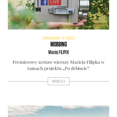
PREMIERY W SIECI
MOBBING
Maciej
FILIPEK
Pre­mie­ro­wy zestaw wier­szy Macie­ja Filip­ka w
ramach pro­jek­tu „Po debiu­cie”.
WIĘCEJ