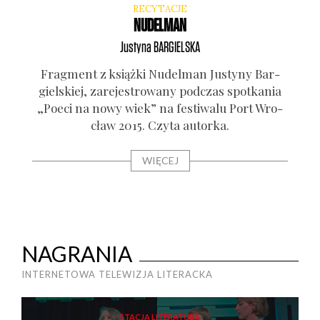
RECYTACJE
NUDELMAN
Justyna
BARGIELSKA
a­nia
Frag­ment z książ­ki Nudel­man Justy­ny Bar­
Wiersz
aw.
giel­skiej, zare­je­stro­wa­ny pod­czas spo­tka­nia
zare
„Poeci na nowy wiek” na festi­wa­lu Port Wro­
2
cław 2015. Czy­ta autor­ka.
WIĘCEJ
NAGRANIA
INTERNETOWA TELEWIZJA LITERACKA
STACJA LITERATURA