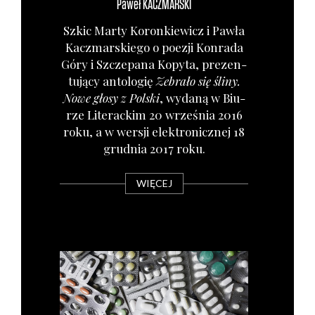
Paweł
KACZMARSKI
Szkic Mar­ty Koron­kie­wicz i Paw­ła
Kacz­mar­skie­go o poezji Kon­ra­da
Góry i Szcze­pa­na Kopy­ta, pre­zen­
tu­ją­cy anto­lo­gię
Zebra­ło się śli­ny.
Nowe gło­sy z Pol­ski
, wyda­ną w Biu­
rze Lite­rac­kim 20 wrze­śnia 2016
roku, a w wer­sji elek­tro­nicz­nej 18
grud­nia 2017 roku.
WIĘCEJ