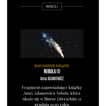
WIĘCEJ
ZAPOWIEDZI KSIĄŻEK
NEBULA (1)
Anna
ADAMOWICZ
Frag­ment zapo­wia­da­ją­cy książ­kę
Anny Ada­mo­wicz
Nebu­la
, któ­ra
uka­że się w Biu­rze Lite­rac­kim 21
grud­nia 2020 roku.