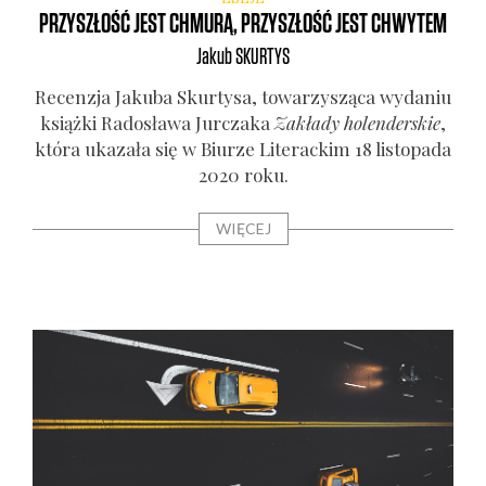
PRZYSZŁOŚĆ JEST CHMURĄ, PRZYSZŁOŚĆ JEST CHWYTEM
Jakub
SKURTYS
Recen­zja Jaku­ba Skur­ty­sa, towa­rzy­szą­ca wyda­niu
książ­ki Rado­sła­wa Jur­cza­ka
Zakła­dy holen­der­skie
,
któ­ra uka­za­ła się w Biu­rze Lite­rac­kim 18 listo­pa­da
2020 roku.
WIĘCEJ