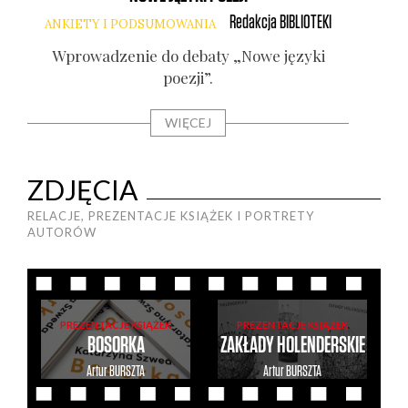
Redakcja
BIBLIOTEKI
ANKIETY I PODSUMOWANIA
Wpro­wa­dze­nie do deba­ty „Nowe języ­ki
Gło
poezji”.
WIĘCEJ
ZDJĘCIA
RELACJE, PREZENTACJE KSIĄŻEK I PORTRETY
AUTORÓW
PREZENTACJE KSIĄŻEK
PREZENTACJE KSIĄŻEK
BOSORKA
ZAKŁADY HOLENDERSKIE
Artur
BURSZTA
Artur
BURSZTA