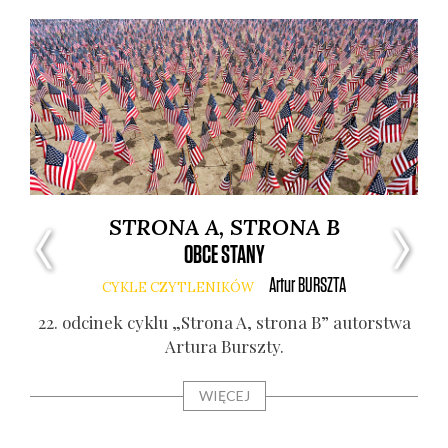
STRONA A, STRONA B
OBCE STANY
Artur
BURSZTA
CYKLE CZYTLENIKÓW
twa
22. odci­nek cyklu „Stro­na A, stro­na B” autor­stwa
21.
Artu­ra Bursz­ty.
WIĘCEJ