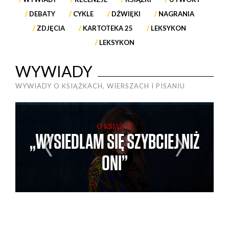
DEBATY
CYKLE
DŹWIĘKI
NAGRANIA
ZDJĘCIA
KARTOTEKA 25
LEKSYKON
LEKSYKON
WYWIADY
WYWIADY O KSIĄŻKACH, WIERSZACH I PISANIU
O KSIĄŻCE
„WYSIEDLAM SIĘ SZYBCIEJ NIŻ
ONI”