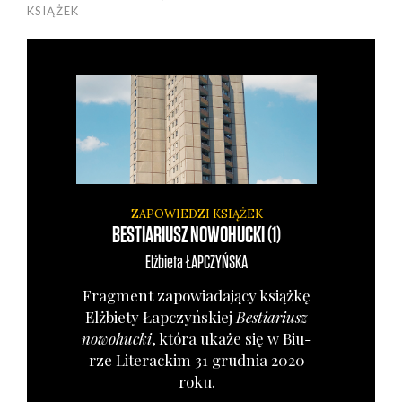
KSIĄŻEK
ZAPOWIEDZI KSIĄŻEK
BESTIARIUSZ NOWOHUCKI (1)
Elżbieta
ŁAPCZYŃSKA
Frag­ment zapo­wia­da­ją­cy książ­kę
Elż­bie­ty Łap­czyń­skiej
Bestia­riusz
nowo­huc­ki
, któ­ra uka­że się w Biu­
rze Lite­rac­kim 31 grud­nia 2020
roku.