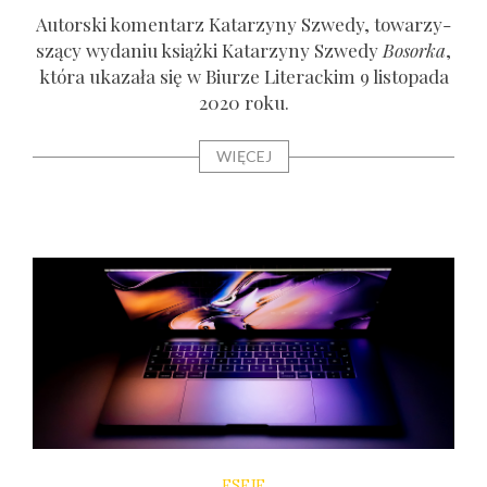
Autor­ski komen­tarz Kata­rzy­ny Szwe­dy, towa­rzy­
szą­cy wyda­niu książ­ki Kata­rzy­ny Szwe­dy
Bosor­ka
,
któ­ra uka­za­ła się w Biu­rze Lite­rac­kim 9 listo­pa­da
2020 roku.
WIĘCEJ
ESEJE