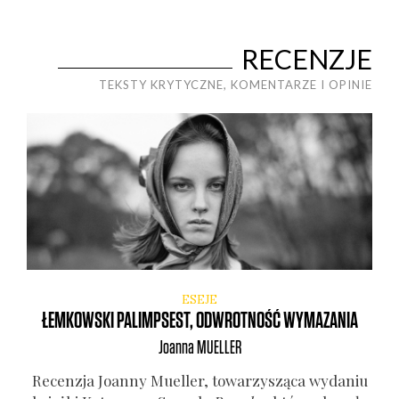
RECENZJE
TEKSTY KRYTYCZNE, KOMENTARZE I OPINIE
ESEJE
ŁEMKOWSKI PALIMPSEST, ODWROTNOŚĆ WYMAZANIA
Joanna
MUELLER
Recen­zja Joan­ny Muel­ler, towa­rzy­szą­ca wyda­niu