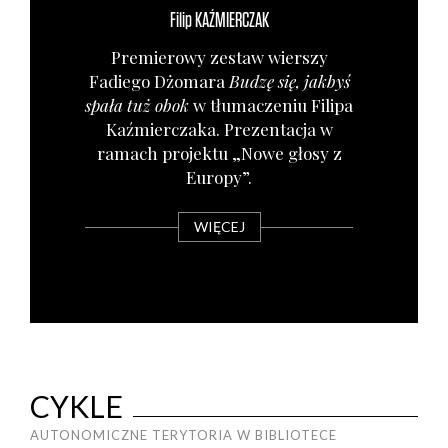
Filip
KAŹMIERCZAK
Pre­mie­ro­wy zestaw wier­szy
Fadie­go Dżo­ma­ra
Budzę się, jak­byś
spa­ła tuż obok
w tłu­ma­cze­niu Fili­pa
Kaź­mier­cza­ka. Pre­zen­ta­cja w
ramach pro­jek­tu „Nowe gło­sy z
Euro­py”.
WIĘCEJ
CYKLE
AUTONOMICZNE TERYTORIA W BIBLIOTECE