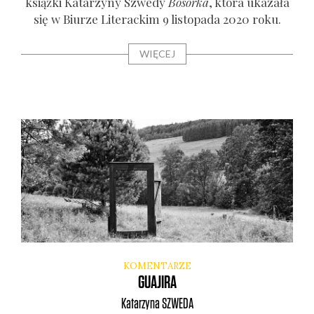
książ­ki Kata­rzy­ny Szwe­dy
Bosor­ka
, któ­ra uka­za­ła
się w Biu­rze Lite­rac­kim 9 listo­pa­da 2020 roku.
WIĘCEJ
KOMENTARZE
GUAJIRA
Katarzyna
SZWEDA