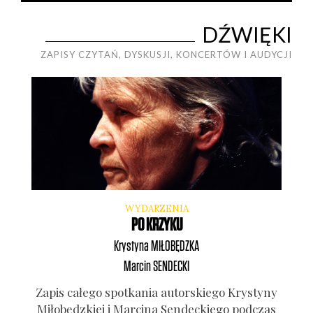
DŹWIĘKI
ZAPISY CZYTAŃ, DYSKUSJI, KONCERTÓW I AUDYCJI
WYDARZENIA
PO KRZYKU
Krystyna
MIŁOBĘDZKA
Marcin
SENDECKI
Zapis całe­go spo­tka­nia autor­skie­go Kry­sty­ny
Miło­będz­kiej i Mar­ci­na Sen­dec­kie­go pod­czas