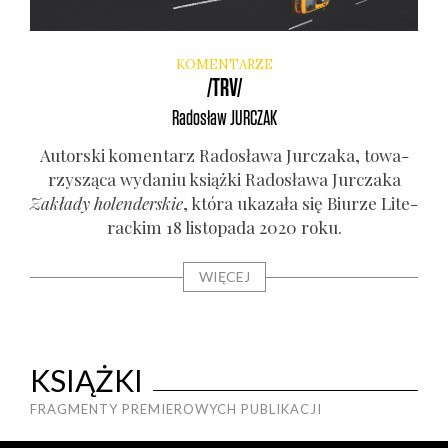
KOMENTARZE
/TRV/
Radosław
JURCZAK
Autor­ski komen­tarz Rado­sła­wa Jur­cza­ka, towa­
rzy­szą­ca wyda­niu książ­ki Rado­sła­wa Jur­cza­ka
Zakła­dy holen­der­skie
, któ­ra uka­za­ła się Biu­rze Lite­
rac­kim 18 listo­pa­da 2020 roku.
WIĘCEJ
KSIĄŻKI
FRAGMENTY PREMIEROWYCH PUBLIKACJI