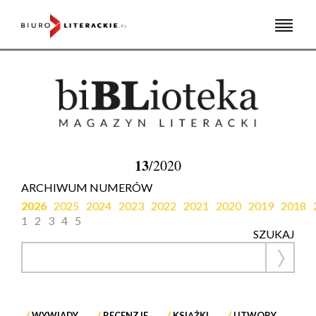
Skip
to
content
13
/2020
ARCHIWUM NUMERÓW
2026
2025
2024
2023
2022
2021
2020
2019
2018
1
2
3
4
5
SZUKAJ
WYWIADY
RECENZJE
KSIĄŻKI
UTWORY