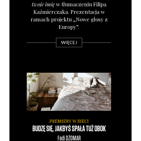
two­je imię
w tłu­ma­cze­niu Fili­pa
Kaź­mier­cza­ka. Pre­zen­ta­cja w
ramach pro­jek­tu „Nowe gło­sy z
Euro­py”.
WIĘCEJ
PREMIERY W SIECI
BUDZĘ SIĘ, JAKBYŚ SPAŁA TUŻ OBOK
Fadi
DŻOMAR