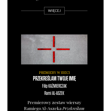
WIĘCEJ
PREMIERY W SIECI
PRZEKREŚLAM TWOJE IMIĘ
Filip
KAŹMIERCZAK
Rami
AL-ASZEK
Pre­mie­ro­wy zestaw wier­szy
Ramie­go Al-Asze­ka
Prze­kre­ślam