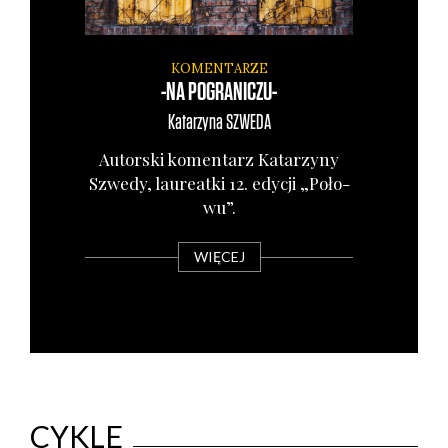
KOMENTARZE
-NA POGRANICZU-
Katarzyna
SZWEDA
Autor­ski komen­tarz Kata­rzy­ny
Szwe­dy, lau­re­at­ki 12. edy­cji „Poło­
wu”.
WIĘCEJ
CYKLE