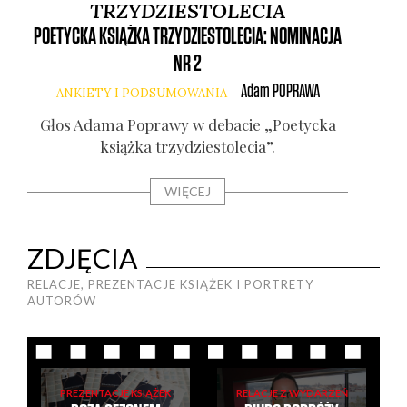
TRZYDZIESTOLECIA
POETYCKA KSIĄŻKA TRZYDZIESTOLECIA: NOMINACJA
PO
NR 2
Adam
POPRAWA
ANKIETY I PODSUMOWANIA
Głos Ada­ma Popra­wy w deba­cie „Poetyc­ka
Głos
książ­ka trzy­dzie­sto­le­cia”.
WIĘCEJ
ZDJĘCIA
RELACJE, PREZENTACJE KSIĄŻEK I PORTRETY
AUTORÓW
PREZENTACJE KSIĄŻEK
RELACJE Z WYDARZEŃ