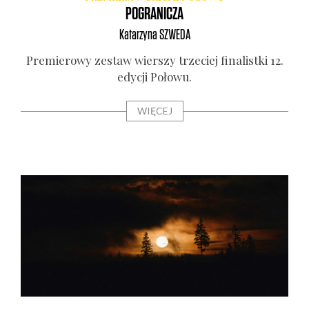
POGRANICZA
Katarzyna
SZWEDA
Pre­mie­ro­wy zestaw wier­szy trze­ciej fina­list­ki 12.
edy­cji Poło­wu.
WIĘCEJ