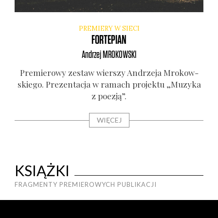
PREMIERY W SIECI
FORTEPIAN
Andrzej
MROKOWSKI
Pre­mie­ro­wy zestaw wier­szy Andrze­ja Mro­kow­
skie­go. Pre­zen­ta­cja w ramach pro­jek­tu „Muzy­ka
z poezją”.
WIĘCEJ
KSIĄŻKI
FRAGMENTY PREMIEROWYCH PUBLIKACJI