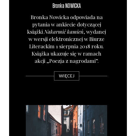
Bronka
NOWICKA
Bron­ka Nowic­ka odpo­wia­da na
pyta­nia w ankie­cie doty­czą­cej
książ­ki
Nakar­mić kamień
, wyda­nej
w wer­sji elek­tro­nicz­nej w Biu­rze
Lite­rac­kim 1 sierp­nia 2018 roku.
Książ­ka uka­zu­je się w ramach
akcji „Poezja z nagro­da­mi”.
WIĘCEJ