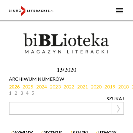
Skip
to
content
13
/2020
ARCHIWUM NUMERÓW
2026
2025
2024
2023
2022
2021
2020
2019
2018
1
2
3
4
5
SZUKAJ
WYWIADY
RECENZJE
KSIĄŻKI
UTWORY