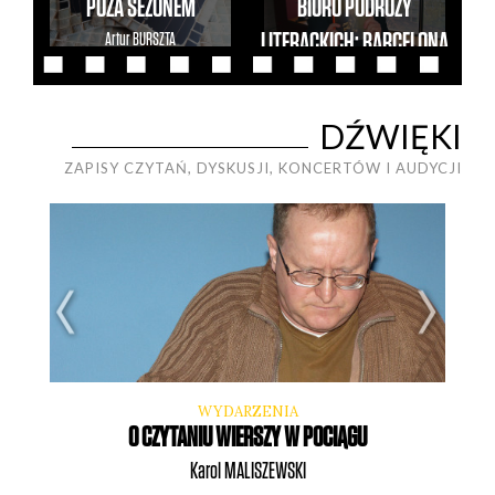
POZA SEZONEM
BIURO PODRÓŻY
Artur
BURSZTA
LITERACKICH: BARCELONA
2017
Artur
BURSZTA
DŹWIĘKI
ZAPISY CZYTAŃ, DYSKUSJI, KONCERTÓW I AUDYCJI
WYDARZENIA
O CZYTANIU WIERSZY W POCIĄGU
Karol
MALISZEWSKI