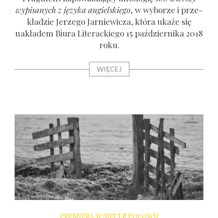
wypi­sa­nych z języ­ka angiel­skie­go
, w wybo­rze i prze­
kła­dzie Jerze­go Jar­nie­wi­cza, któ­ra uka­że się
nakła­dem Biu­ra Lite­rac­kie­go 15 paź­dzier­ni­ka 2018
roku.
WIĘCEJ
PREMIERA W SIECI Z POŁOWU