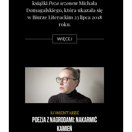
książ­ki
Poza sezo­nem
Micha­ła
Doma­gal­skie­go, któ­ra uka­za­ła się
w Biu­rze Lite­rac­kim 23 lip­ca 2018
roku.
WIĘCEJ
KOMENTARZE
POEZJA Z NAGRODAMI: NAKARMIĆ
KAMIEŃ