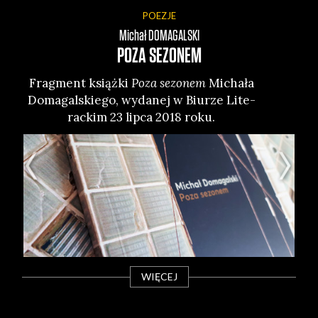
POEZJE
Michał
DOMAGALSKI
POZA SEZONEM
Frag­ment książ­ki
Poza sezo­nem
Micha­ła
Doma­gal­skie­go, wyda­nej w Biu­rze Lite­
rac­kim 23 lip­ca 2018 roku.
n
dzi
n
WIĘCEJ