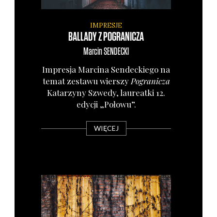
IMPRESJE
BALLADY Z POGRANICZA
Marcin
SENDECKI
Impre­sja Mar­ci­na Sen­dec­kie­go na
temat zesta­wu wier­szy
Pogra­ni­cza
Kata­rzy­ny Szwe­dy, lau­re­at­ki 12.
edy­cji „Poło­wu”.
WIĘCEJ