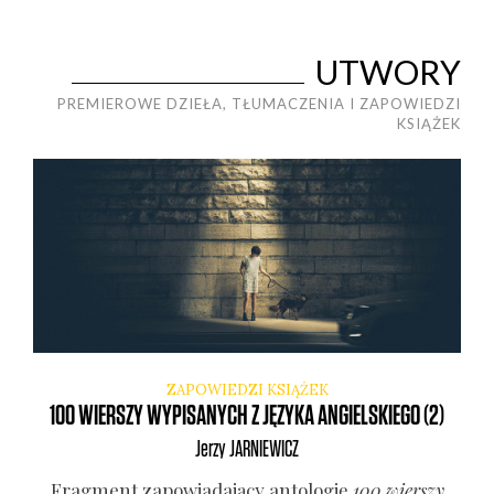
UTWORY
PREMIEROWE DZIEŁA, TŁUMACZENIA I ZAPOWIEDZI
KSIĄŻEK
ZAPOWIEDZI KSIĄŻEK
100 WIERSZY WYPISANYCH Z JĘZYKA ANGIELSKIEGO (2)
Jerzy
JARNIEWICZ
Frag­ment zapo­wia­da­ją­cy anto­lo­gię
100 wier­szy