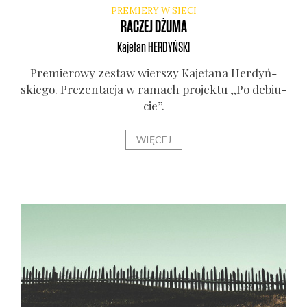
PREMIERY W SIECI
RACZEJ DŻUMA
Kajetan
HERDYŃSKI
Pre­mie­ro­wy zestaw wier­szy Kaje­ta­na Her­dyń­
skie­go. Pre­zen­ta­cja w ramach pro­jek­tu „Po debiu­
cie”.
WIĘCEJ