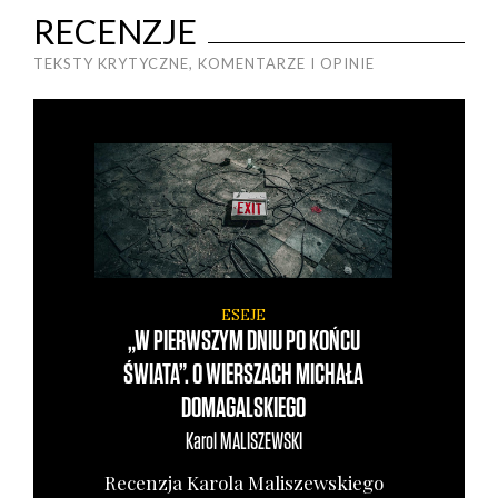
RECENZJE
TEKSTY KRYTYCZNE, KOMENTARZE I OPINIE
ESEJE
„W PIERWSZYM DNIU PO KOŃCU
ŚWIATA”. O WIERSZACH MICHAŁA
DOMAGALSKIEGO
Karol
MALISZEWSKI
Recen­zja Karo­la Mali­szew­skie­go