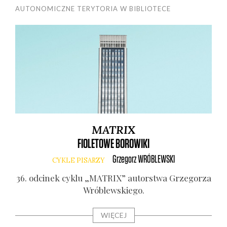
AUTONOMICZNE TERYTORIA W BIBLIOTECE
MATRIX
FIOLETOWE BOROWIKI
Grzegorz
WRÓBLEWSKI
CYKLE PISARZY
36. odci­nek cyklu „MATRIX” autor­stwa Grze­go­rza
Wró­blew­skie­go.
WIĘCEJ