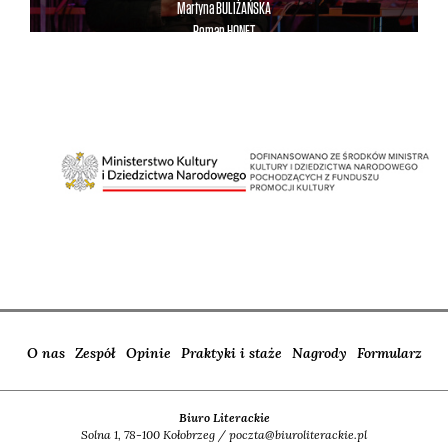
Martyna
BULIŻAŃSKA
Roman
HONET
Szymon
SŁOMCZYŃSKI
O nas
Zespół
Opinie
Praktyki i staże
Nagrody
Formularz
Biuro Literackie
Solna 1, 78-100 Kołobrzeg / poczta@biuroliterackie.pl