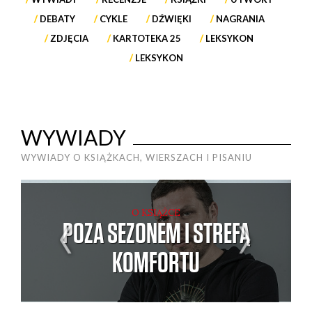
DEBATY
CYKLE
DŹWIĘKI
NAGRANIA
ZDJĘCIA
KARTOTEKA 25
LEKSYKON
LEKSYKON
WYWIADY
WYWIADY O KSIĄŻKACH, WIERSZACH I PISANIU
O KSIĄŻCE
POZA SEZONEM I STREFĄ
KOMFORTU