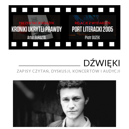
PREZENTACJE KSIĄŻEK
RELACJE Z WYDARZEŃ
KRONIKI UKRYTEJ PRAWDY
PORT LITERACKI 2005
Artur
BURSZTA
Piotr
GUZEK
DŹWIĘKI
ZAPISY CZYTAŃ, DYSKUSJI, KONCERTÓW I AUDYCJI