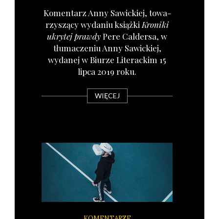
Komen­tarz Anny Sawic­kiej, towa­
rzy­szą­cy wyda­niu książ­ki
Kro­ni­ki
ukry­tej praw­dy
Pere Cal­der­sa, w
tłu­ma­cze­niu Anny Sawic­kiej,
wyda­nej w Biu­rze Lite­rac­kim 15
lip­ca 2019 roku.
WIĘCEJ
KOMENTARZE