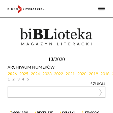
Skip
to
content
13
/2020
ARCHIWUM NUMERÓW
2026
2025
2024
2023
2022
2021
2020
2019
2018
1
2
3
4
5
SZUKAJ
WYWIADY
RECENZJE
KSIĄŻKI
UTWORY