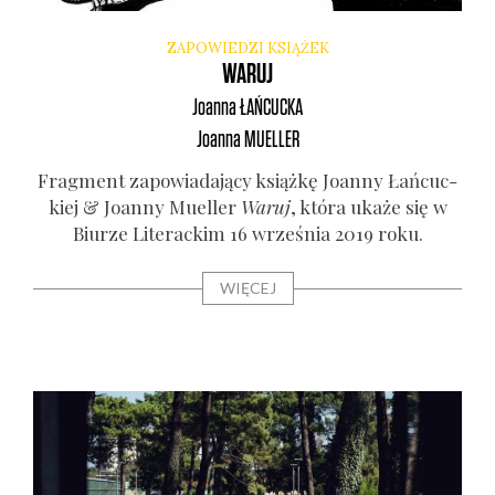
ZAPOWIEDZI KSIĄŻEK
WARUJ
Joanna
ŁAŃCUCKA
Joanna
MUELLER
Frag­ment zapo­wia­da­ją­cy książ­kę Joan­ny Łań­cuc­
kiej & Joan­ny Muel­ler
Waruj
, któ­ra uka­że się w
Biu­rze Lite­rac­kim 16 wrze­śnia 2019 roku.
WIĘCEJ