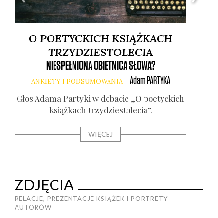
O POETYCKICH KSIĄŻKACH
TRZYDZIESTOLECIA
NIESPEŁNIONA OBIETNICA SŁOWA?
Adam
PARTYKA
ANKIETY I PODSUMOWANIA
Głos Ada­ma Par­ty­ki w deba­cie „O poetyc­kich
książ­kach trzy­dzie­sto­le­cia”.
Gł
WIĘCEJ
ZDJĘCIA
RELACJE, PREZENTACJE KSIĄŻEK I PORTRETY
AUTORÓW