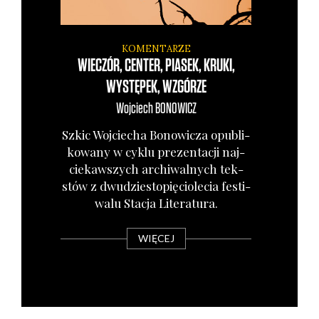
KOMENTARZE
WIECZÓR, CENTER, PIASEK, KRUKI,
WYSTĘPEK, WZGÓRZE
Wojciech
BONOWICZ
Szkic Woj­cie­cha Bono­wi­cza opu­bli­
ko­wa­ny w cyklu pre­zen­ta­cji naj­
cie­kaw­szych archi­wal­nych tek­
stów z dwu­dzie­sto­pię­cio­le­cia festi­
wa­lu Sta­cja Lite­ra­tu­ra.
WIĘCEJ