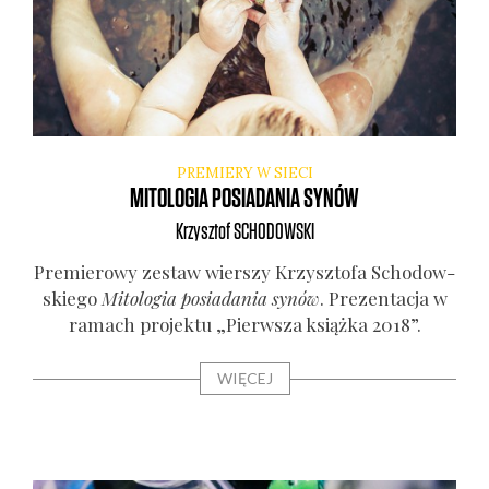
PREMIERY W SIECI
MITOLOGIA POSIADANIA SYNÓW
Krzysztof
SCHODOWSKI
Pre­mie­ro­wy zestaw wier­szy Krzysz­to­fa Scho­dow­
skie­go
Mito­lo­gia posia­da­nia synów
. Pre­zen­ta­cja w
ramach pro­jek­tu „Pierw­sza książ­ka 2018”.
WIĘCEJ