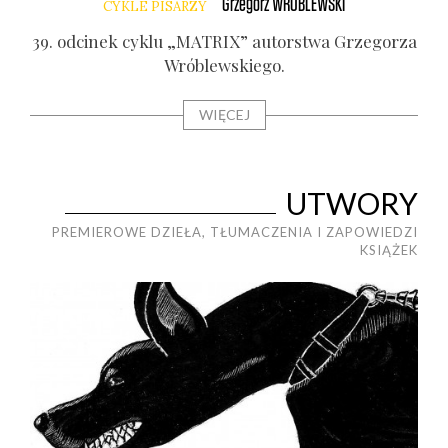
Grzegorz
WRÓBLEWSKI
CYKLE PISARZY
39. odci­nek cyklu „MATRIX” autor­stwa Grze­go­rza
Wró­blew­skie­go.
WIĘCEJ
UTWORY
PREMIEROWE DZIEŁA, TŁUMACZENIA I ZAPOWIEDZI
KSIĄŻEK