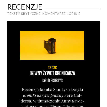
RECENZJE
TEKSTY KRYTYCZNE, KOMENTARZE I OPINIE
ESEJE
DZIWNY ŻYWOT KRONIKARZA
Jakub
SKURTYS
Recen­zja Jaku­ba Skur­ty­sa książ­ki
Kro­ni­ki ukry­tej praw­dy
Pere Cal­
der­sa, w tłu­ma­cze­niu Anny Sawic­
kiej, wyda­nej w Biu­rze Lite­rac­kim