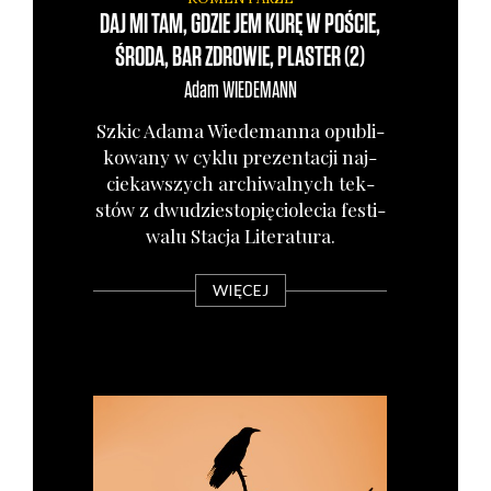
DAJ MI TAM, GDZIE JEM KURĘ W POŚCIE,
ŚRODA, BAR ZDROWIE, PLASTER (2)
Adam
WIEDEMANN
Szkic Ada­ma Wie­de­man­na opu­bli­
ko­wa­ny w cyklu pre­zen­ta­cji naj­
cie­kaw­szych archi­wal­nych tek­
stów z dwu­dzie­sto­pię­cio­le­cia festi­
wa­lu Sta­cja Lite­ra­tu­ra.
WIĘCEJ