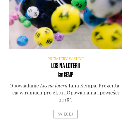
PREMIERY W SIECI
LOS NA LOTERII
Ian
KEMP
Opo­wia­da­nie
Los na lote­rii
Iana Kem­pa. Pre­zen­ta­
cja w ramach pro­jek­tu „Opo­wia­da­nia i powie­ści
2018”.
WIĘCEJ