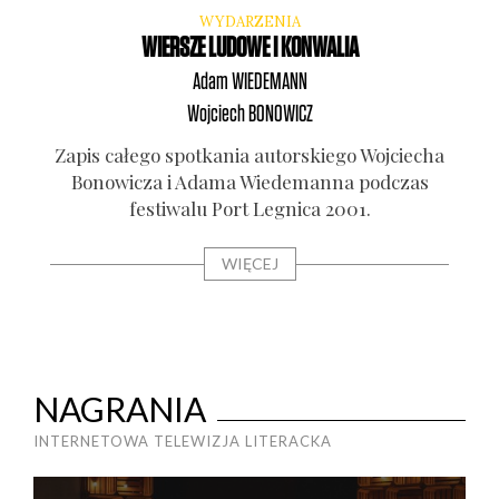
WYDARZENIA
WIERSZE LUDOWE I KONWALIA
Adam
WIEDEMANN
Wojciech
BONOWICZ
Zapis całe­go spo­tka­nia autor­skie­go Woj­cie­cha
Bono­wi­cza i Ada­ma Wie­de­man­na pod­czas
festi­wa­lu Port Legni­ca 2001.
WIĘCEJ
NAGRANIA
INTERNETOWA TELEWIZJA LITERACKA