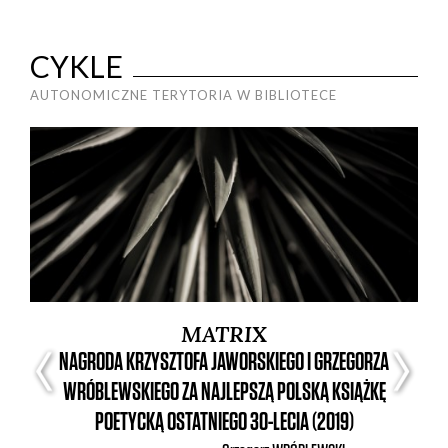
CYKLE
AUTONOMICZNE TERYTORIA W BIBLIOTECE
MATRIX
NAGRODA KRZYSZTOFA JAWORSKIEGO I GRZEGORZA
WRÓBLEWSKIEGO ZA NAJLEPSZĄ POLSKĄ KSIĄŻKĘ
POETYCKĄ OSTATNIEGO 30-LECIA (2019)
ry.
17. 