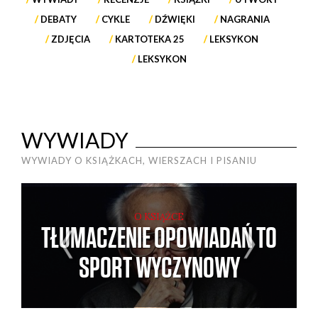
DEBATY
CYKLE
DŹWIĘKI
NAGRANIA
ZDJĘCIA
KARTOTEKA 25
LEKSYKON
LEKSYKON
WYWIADY
WYWIADY O KSIĄŻKACH, WIERSZACH I PISANIU
O KSIĄŻCE
TŁUMACZENIE OPOWIADAŃ TO
SPORT WYCZYNOWY