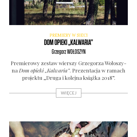
PREMIERY W SIECI
DOM OPIEKI „KALWARIA”
Grzegorz
WOŁOSZYN
Pre­mie­ro­wy zestaw wier­szy Grze­go­rza Woło­szy­
na
Dom opie­ki „Kal­wa­ria”
. Pre­zen­ta­cja w ramach
pro­jek­tu „Dru­ga i kolej­na książ­ka 2018”.
WIĘCEJ