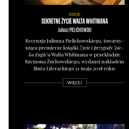
ESEJE
SEKRETNE ŻYCIE WALTA WHITMANA
Juliusz
PIELICHOWSKI
Recen­zja Juliu­sza Pie­li­chow­skie­go, towa­rzy­
szą­ca pre­mie­rze książ­ki
Życie i przy­go­dy Jac­
ka Engle’a
Wal­ta Whit­ma­na w prze­kła­dzie
Szy­mo­na Żuchow­skie­go, wyda­nej nakła­dem
Biu­ra Lite­rac­kie­go 21 maja 2018 roku.
WIĘCEJ