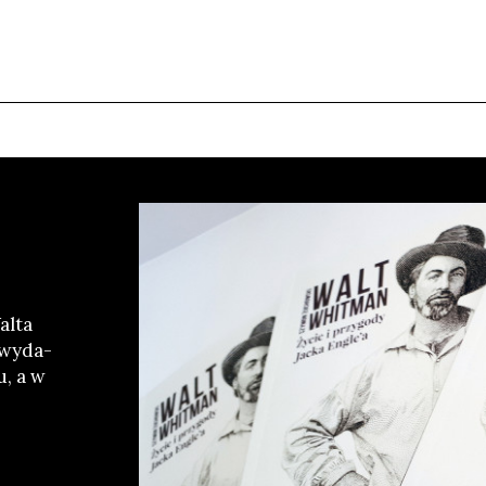
l­ta
, wyda­
u, a w