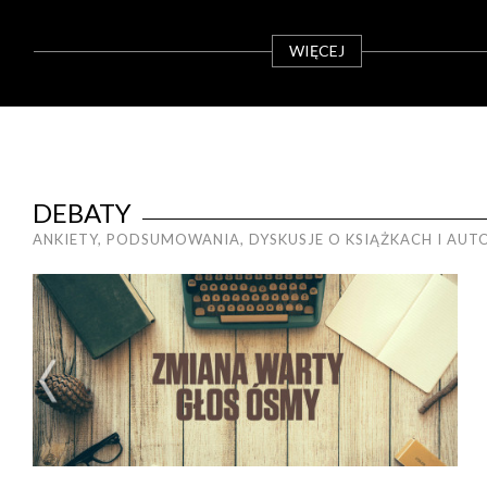
WIĘCEJ
DEBATY
ANKIETY, PODSUMOWANIA, DYSKUSJE O KSIĄŻKACH I AU