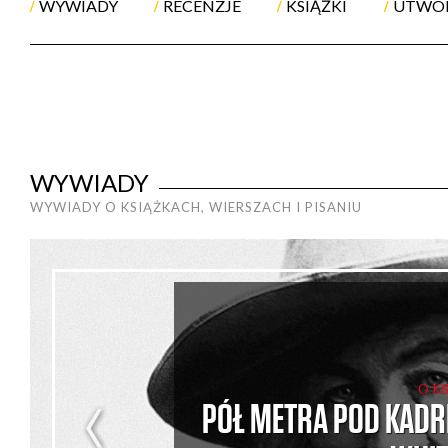
WYWIADY
RECENZJE
KSIĄŻKI
UTWO
WYWIADY
WYWIADY O KSIĄŻKACH, WIERSZACH I PISANIU
O K
PÓŁ METRA POD KADR