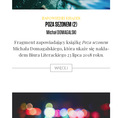
ZAPOWIEDZI KSIĄŻEK
POZA SEZONEM (2)
Michał
DOMAGALSKI
Frag­ment zapo­wia­da­ją­cy książ­kę
Poza sezo­nem
Micha­ła Doma­gal­skie­go, któ­ra uka­że się nakła­
dem Biu­ra Lite­rac­kie­go 23 lip­ca 2018 roku.
WIĘCEJ