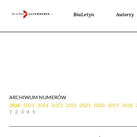
BiuLetyn
Autorzy
Skip
to
content
ARCHIWUM NUMERÓW
2026
2025
2024
2023
2022
2021
2020
2019
2018
1
2
3
4
5