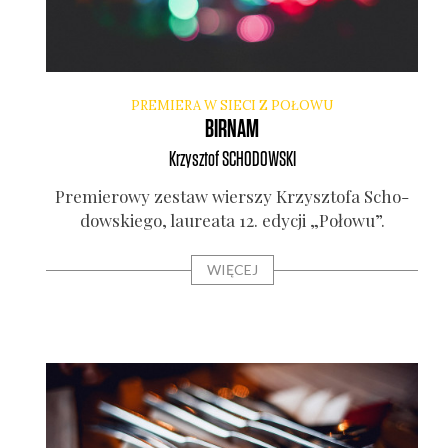
PREMIERA W SIECI Z POŁOWU
BIRNAM
Krzysztof
SCHODOWSKI
Pre­mie­ro­wy zestaw wier­szy Krzysz­to­fa Scho­
dow­skie­go, lau­re­ata 12. edy­cji „Poło­wu”.
WIĘCEJ