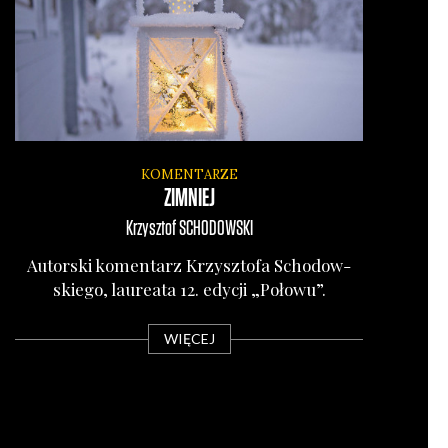
KOMENTARZE
ZIMNIEJ
Krzysztof
SCHODOWSKI
Autor­ski komen­tarz Krzysz­to­fa Scho­dow­
skie­go, lau­re­ata 12. edy­cji „Poło­wu”.
WIĘCEJ