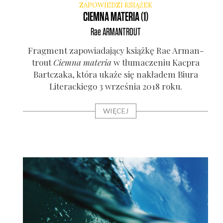
ZAPOWIEDZI KSIĄŻEK
CIEMNA MATERIA (1)
Rae
ARMANTROUT
Frag­ment zapo­wia­da­ją­cy książ­kę Rae Arman­
tro­ut
Ciem­na mate­ria
w tłu­ma­cze­niu Kac­pra
Bart­cza­ka, któ­ra uka­że się nakła­dem Biu­ra
Lite­rac­kie­go 3 wrze­śnia 2018 roku.
WIĘCEJ