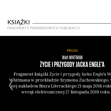
KSIĄŻKI
FRAGMENTY PREMIEROWYCH PUBLIKACJI
PROZA
Walt
WHITMAN
ŻYCIE I PRZYGODY JACKA ENGLE’A
Frag­ment książ­ki
Życie i przy­go­dy Jac­ka Engle’a
Wa
Whit­ma­na w prze­kła­dzie Szy­mo­na Żuchow­skie­go
nej nakła­dem Biu­ra Lite­rac­kie­go 21 maja 2018 rok
wer­sji elek­tro­nicz­nej 27 listo­pa­da 2019 roku.