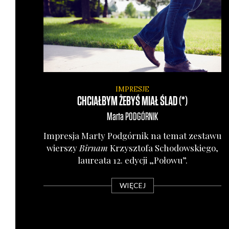
IMPRESJE
CHCIAŁBYM ŻEBYŚ MIAŁ ŚLAD (*)
Marta
PODGÓRNIK
Impre­sja Mar­ty Pod­gór­nik na temat zesta­wu
wier­szy
Bir­nam
Krzysz­to­fa Scho­dow­skie­go,
lau­re­ata 12. edy­cji „Poło­wu”.
WIĘCEJ