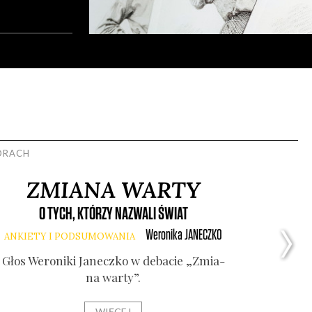
TORACH
ZMIANA WARTY
O TYCH, KTÓRZY NAZWALI ŚWIAT
Weronika
JANECZKO
ANKIETY I PODSUMOWANIA
Głos Wero­ni­ki Janecz­ko w deba­cie „Zmia­
na war­ty”.
RECYTACJE
WIĘCEJ