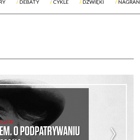
RY
DEBATY
CYKLE
DŹWIĘKI
NAGRAN
SIĄŻCE
EM. O PODPATRYWANIU