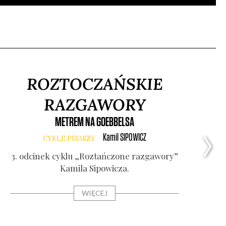
ROZTOCZAŃSKIE
RAZGAWORY
METREM NA GOEBBELSA
Kamil
SIPOWICZ
CYKLE PISARZY
3. odci­nek cyklu „Roz­tań­czo­ne razga­wo­ry”
Kami­la Sipo­wi­cza.
WIĘCEJ