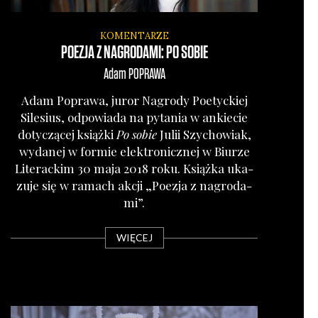
KOMENTARZE
POEZJA Z NAGRODAMI: PO SOBIE
Adam
POPRAWA
Adam Popra­wa, juror Nagro­dy Poetyc­kiej
Sile­sius, odpo­wia­da na pyta­nia w ankie­cie
doty­czą­cej książ­ki
Po sobie
Julii Szy­cho­wiak,
wyda­nej w for­mie elek­tro­nicz­nej w Biu­rze
Lite­rac­kim 30 maja 2018 roku. Książ­ka uka­
zu­je się w ramach akcji „Poezja z nagro­da­
mi”.
WIĘCEJ