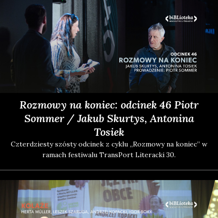
Rozmowy na koniec: odcinek 46 Piotr
Sommer / Jakub Skurtys, Antonina
Tosiek
Czter­dzie­sty szó­sty odci­nek z cyklu „Roz­mo­wy na koniec” w
ramach festi­wa­lu Trans­Port Lite­rac­ki 30.