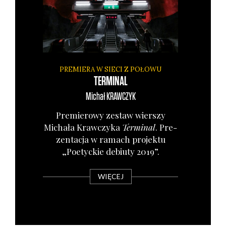
PREMIERA W SIECI Z POŁOWU
TERMINAL
Michał
KRAWCZYK
Pre­mie­ro­wy zestaw wier­szy
Micha­ła Kraw­czy­ka
Ter­mi­nal
. Pre­
zen­ta­cja w ramach pro­jek­tu
„Poetyc­kie debiu­ty 2019”.
WIĘCEJ