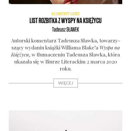
KOMENTARZE
LIST ROZBITKA Z WYSPY NA KSIĘŻYCU
Tadeusz
SŁAWEK
Autor­ski komen­tarz Tade­usza Sław­ka, towa­rzy­
szą­cy wyda­niu książ­ki Wil­lia­ma Blake’a
Wyspa na
Księ­ży­cu
, w tłu­ma­cze­niu Tade­usza Sław­ka, któ­ra
uka­za­ła się w Biu­rze Lite­rac­kim 2 mar­ca 2020
roku.
WIĘCEJ