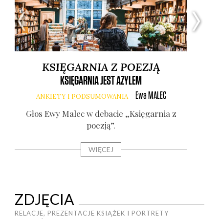
KSIĘGARNIA Z POEZJĄ
KSIĘGARNIA JEST AZYLEM
Ewa
MALEC
ANKIETY I PODSUMOWANIA
Głos Ewy Malec w deba­cie „Księ­gar­nia z
poezją”.
G
WIĘCEJ
ZDJĘCIA
RELACJE, PREZENTACJE KSIĄŻEK I PORTRETY