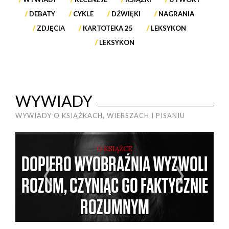
DEBATY
CYKLE
DŹWIĘKI
NAGRANIA
ZDJĘCIA
KARTOTEKA 25
LEKSYKON
LEKSYKON
WYWIADY
WYWIADY O KSIĄŻKACH, WIERSZACH I PISANIU
O KSIĄŻCE
DOPIERO WYOBRAŹNIA WYZWOLI
Y
ROZUM, CZYNIĄC GO FAKTYCZNIE
ROZUMNYM