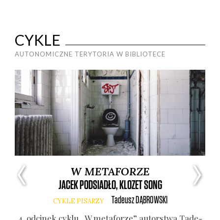
CYKLE
AUTONOMICZNE TERYTORIA W BIBLIOTECE
W METAFORZE
JACEK PODSIADŁO, KLOZET SONG
Tadeusz
DĄBROWSKI
CYKLE PISARZY
Anny
4. odci­nek cyklu „W meta­fo­rze” autor­stwa Tade­
8. 