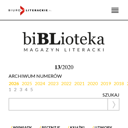
Skip
to
content
13
/2020
ARCHIWUM NUMERÓW
2026
2025
2024
2023
2022
2021
2020
2019
2018
1
2
3
4
5
SZUKAJ
WYWIADY
RECENZJE
KSIĄŻKI
UTWORY