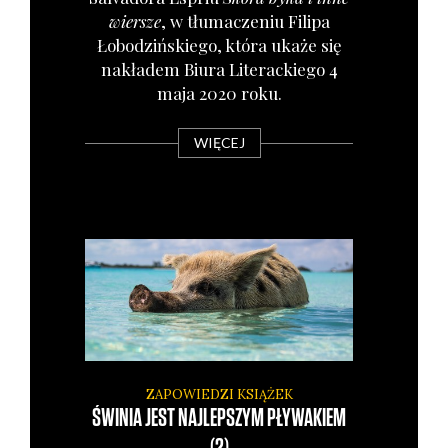
wier­sze
, w tłu­ma­cze­niu Fili­pa
Łobo­dziń­skie­go, któ­ra uka­że się
nakła­dem Biu­ra Lite­rac­kie­go 4
maja 2020 roku.
WIĘCEJ
ZAPOWIEDZI KSIĄŻEK
ŚWINIA JEST NAJLEPSZYM PŁYWAKIEM