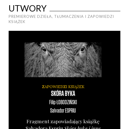
UTWORY
PREMIEROWE DZIEŁA, TŁUMACZENIA I ZAPOWIEDZI
KSIĄŻEK
ZAPOWIEDZI KSIĄŻEK
SKÓRA BYKA
Filip
ŁOBODZIŃSKI
Salvador
ESPRIU
Frag­ment zapo­wia­da­ją­cy książ­kę
Salva­do­ra Espriu
Skó­ra byka i inne