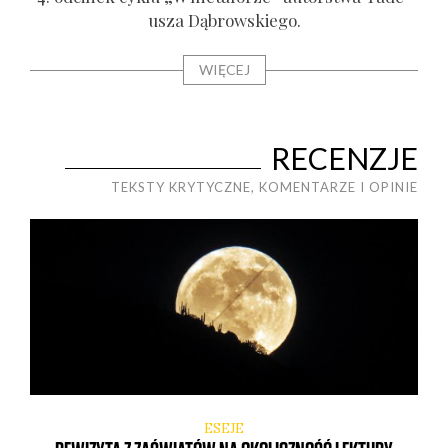
usza Dąbrow­skie­go.
WIĘCEJ
RECENZJE
TEKSTY KRYTYCZNE, KOMENTARZE I OPINIE
ESEJE