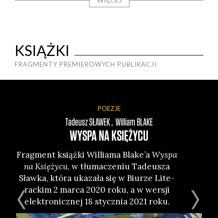
KSIĄŻKI
FRAGMENTY PREMIEROWYCH PUBLIKACJI
POEZJE
Tadeusz
SŁAWEK
William
BLAKE
WYSPA NA KSIĘŻYCU
Frag­ment książ­ki Wil­lia­ma Blake’a
Wyspa
Fra
na Księ­ży­cu
, w tłu­ma­cze­niu Tade­usza
na-
Sław­ka, któ­ra uka­za­ła się w Biu­rze Lite­
r
rac­kim 2 mar­ca 2020 roku, a w wer­sji
elek­tro­nicz­nej 18 stycz­nia 2021 roku.