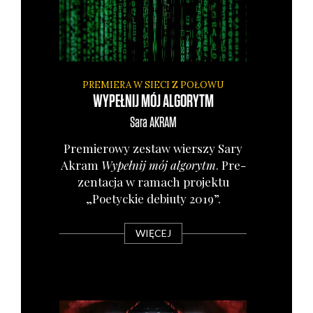
PREMIERA W SIECI Z POŁOWU
WYPEŁNIJ MÓJ ALGORYTM
Sara
AKRAM
Pre­mie­ro­wy zestaw wier­szy Sary
Akram
Wypeł­nij mój algo­rytm
. Pre­
zen­ta­cja w ramach pro­jek­tu
„Poetyc­kie debiu­ty 2019”.
WIĘCEJ