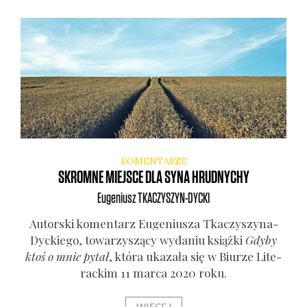
KOMENTARZE
SKROMNE MIEJSCE DLA SYNA HRUDNYCHY
Eugeniusz
TKACZYSZYN-DYCKI
Autor­ski komen­tarz Euge­niu­sza Tka­czy­szy­na-
Dyc­kie­go, towa­rzy­szą­cy wyda­niu książ­ki
Gdy­by
ktoś o mnie pytał
, któ­ra uka­za­ła się w Biu­rze Lite­
rac­kim 11 mar­ca 2020 roku.
WIĘCEJ