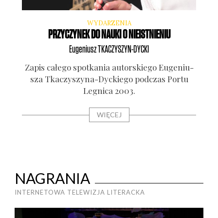
WYDARZENIA
PRZYCZYNEK DO NAUKI O NIEISTNIENIU
Eugeniusz
TKACZYSZYN-DYCKI
Zapis całe­go spo­tka­nia autor­skie­go Euge­niu­
sza Tka­czy­szy­na-Dyc­kie­go pod­czas Por­tu
Legni­ca 2003.
WIĘCEJ
NAGRANIA
INTERNETOWA TELEWIZJA LITERACKA