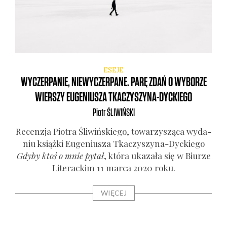
ESEJE
WYCZERPANIE, NIEWYCZERPANE. PARĘ ZDAŃ O WYBORZE
WIERSZY EUGENIUSZA TKACZYSZYNA-DYCKIEGO
Piotr
ŚLIWIŃSKI
Recen­zja Pio­tra Śli­wiń­skie­go, towa­rzy­szą­ca wyda­
niu książ­ki Euge­niu­sza Tka­czy­szy­na-Dyc­kie­go
Gdy­by ktoś o mnie pytał
, któ­ra uka­za­ła się w Biu­rze
Lite­rac­kim 11 mar­ca 2020 roku.
WIĘCEJ