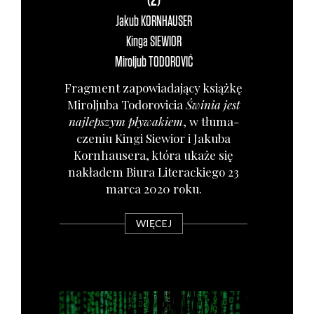
(2)
Jakub
KORNHAUSER
Kinga
SIEWIOR
Miroljub
TODOROVIĆ
Frag­ment zapo­wia­da­ją­cy książ­kę
Mirol­ju­ba Todo­ro­vi­cia
Świ­nia jest
naj­lep­szym pły­wa­kiem
, w tłu­ma­
cze­niu Kin­gi Sie­wior i Jaku­ba
Korn­hau­se­ra, któ­ra uka­że się
nakła­dem Biu­ra Lite­rac­kie­go 23
mar­ca 2020 roku.
WIĘCEJ