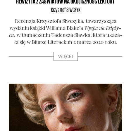
REWIZYTA Z ZAŚWIATÓW NA OKOLICZNOŚĆ LEKTURY
Krzysztof
SIWCZYK
Recen­zja Krzysz­to­fa Siw­czy­ka, towa­rzy­szą­ca
wyda­niu książ­ki Wil­lia­ma Blake’a
Wyspa na Księ­ży­
cu
, w tłu­ma­cze­niu Tade­usza Sław­ka, któ­ra uka­za­
ła się w Biu­rze Lite­rac­kim 2 mar­ca 2020 roku.
WIĘCEJ