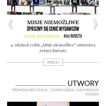
MISJE NIEMOŻLIWE
ŚPIESZMY SIĘ CENIĆ WYDAWCÓW
Artur
BURSZTA
CYKLE CZYTLENIKÓW
ry.
4. odci­nek cyklu „Misje nie­moż­li­we” autor­stwa
15. 
Artu­ra Bursz­ty.
WIĘCEJ
UTWORY
PREMIEROWE DZIEŁA, TŁUMACZENIA I ZAPOWIEDZI
KSIĄŻEK