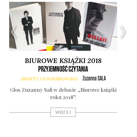
BIUROWE KSIĄŻKI 2018
PRZYJEMNOŚĆ CZYTANIA
Zuzanna
SALA
ANKIETY I PODSUMOWANIA
Głos Zuzan­ny Sali w deba­cie „Biu­ro­we książ­ki
roku 2018”.
G
WIĘCEJ