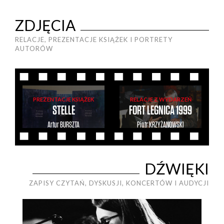
ZDJĘCIA
RELACJE, PREZENTACJE KSIĄŻEK I PORTRETY
AUTORÓW
PREZENTACJE KSIĄŻEK
RELACJE Z WYDARZEŃ
STELLE
FORT LEGNICA 1999
Artur
BURSZTA
Piotr
KRZYŻANOWSKI
DŹWIĘKI
ZAPISY CZYTAŃ, DYSKUSJI, KONCERTÓW I AUDYCJI