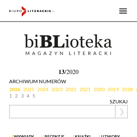
Skip
to
content
13
/2020
ARCHIWUM NUMERÓW
2026
2025
2024
2023
2022
2021
2020
2019
2018
1
2
3
4
5
SZUKAJ
WYWIADY
RECENZJE
KSIĄŻKI
UTWORY