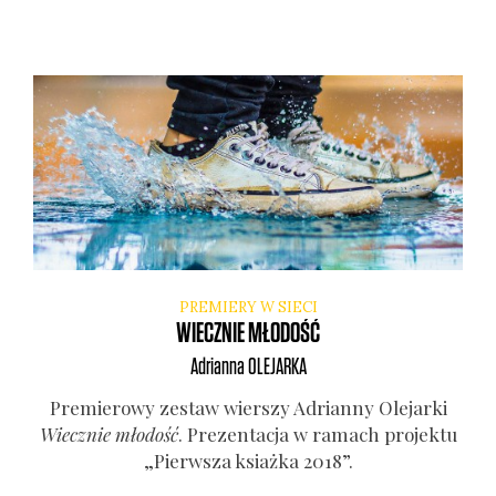
PREMIERY W SIECI
WIECZNIE MŁODOŚĆ
Adrianna
OLEJARKA
Pre­mie­ro­wy zestaw wier­szy Adrian­ny Ole­jar­ki
Wiecz­nie mło­dość
. Pre­zen­ta­cja w ramach pro­jek­tu
„Pierw­sza ksiaż­ka 2018”.