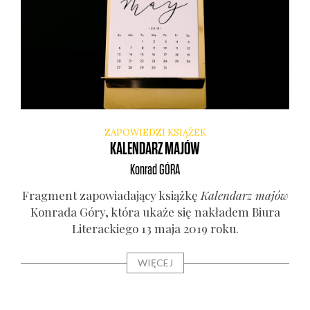
ZAPOWIEDZI KSIĄŻEK
KALENDARZ MAJÓW
Konrad
GÓRA
Frag­ment zapo­wia­da­ją­cy książ­kę
Kalen­darz majów
Kon­ra­da Góry, któ­ra uka­że się nakła­dem Biu­ra
Lite­rac­kie­go 13 maja 2019 roku.
WIĘCEJ