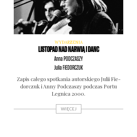
WYDARZENIA
LISTOPAD NAD NARWIĄ I DANC
Anna
PODCZASZY
Julia
FIEDORCZUK
Zapis całe­go spo­tka­nia autor­skie­go Julii Fie­
dor­czuk i Anny Pod­cza­szy pod­czas Por­tu
Legni­ca 2000.
WIĘCEJ