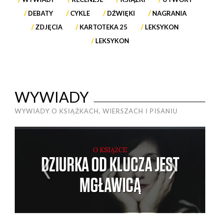
DEBATY
CYKLE
DŹWIĘKI
NAGRANIA
ZDJĘCIA
KARTOTEKA 25
LEKSYKON
LEKSYKON
WYWIADY
WYWIADY O KSIĄŻKACH, WIERSZACH I PISANIU
O KSIĄŻCE
DZIURKA OD KLUCZA JEST
MGŁAWICĄ