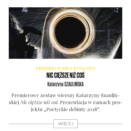
PREMIERA W SIECI Z POŁOWU
NIC CIĘŻSZE NIŻ COŚ
Katarzyna
SZAULIŃSKA
Pre­mie­ro­wy zestaw wier­szy Kata­rzy­ny Szau­liń­
skiej
Nic cięż­sze niż coś
. Pre­zen­ta­cja w ramach pro­
jek­tu „Poetyc­kie debiu­ty 2018”.
WIĘCEJ