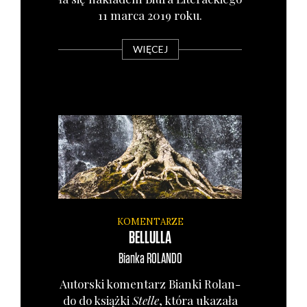
11 mar­ca 2019 roku.
WIĘCEJ
KOMENTARZE
BELLULLA
Bianka
ROLANDO
Autor­ski komen­tarz Bian­ki Rolan­
do do książ­ki
Stel­le
, któ­ra uka­za­ła