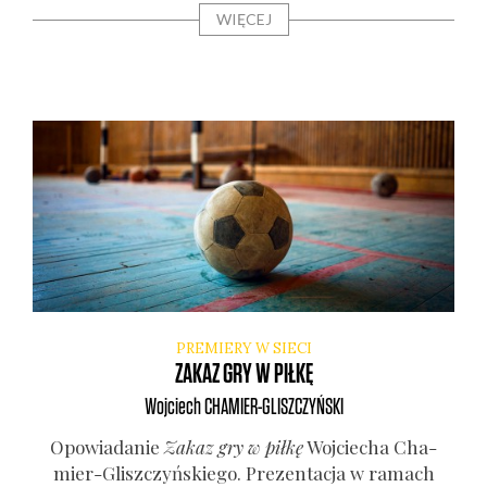
WIĘCEJ
PREMIERY W SIECI
ZAKAZ GRY W PIŁKĘ
Wojciech
CHAMIER-GLISZCZYŃSKI
Opo­wia­da­nie
Zakaz gry w pił­kę
Woj­cie­cha Cha­
mier-Glisz­czyń­skie­go. Pre­zen­ta­cja w ramach