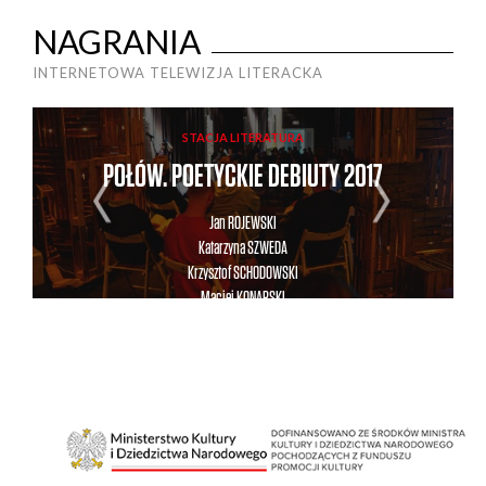
NAGRANIA
INTERNETOWA TELEWIZJA LITERACKA
STACJA LITERATURA
POŁÓW. POETYCKIE DEBIUTY 2017
Jan
ROJEWSKI
Katarzyna
SZWEDA
Krzysztof
SCHODOWSKI
Maciej
KONARSKI
Nina
MANEL
Patryk
KOSENDA
Paulina
PIDZIK
Paweł
BIEŃ
Przemysław
SUCHANECKI