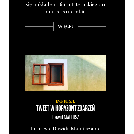
się nakła­dem Biu­ra Lite­rac­kie­go 11
mar­ca 2019 roku.
WIĘCEJ
IMPRESJE
TWEET W HORYZONT ZDARZEŃ
Dawid
MATEUSZ
Impre­sja Dawi­da Mate­usza na