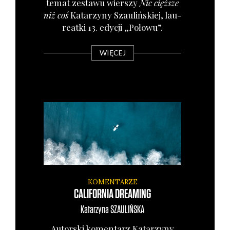
temat zesta­wu wier­szy
Nic cięż­sze
niż coś
Kata­rzy­ny Szau­liń­skiej, lau­
re­at­ki 13. edy­cji „Poło­wu”.
WIĘCEJ
KOMENTARZE
CALIFORNIA DREAMING
Katarzyna
SZAULIŃSKA
Autor­ski komen­tarz Kata­rzy­ny