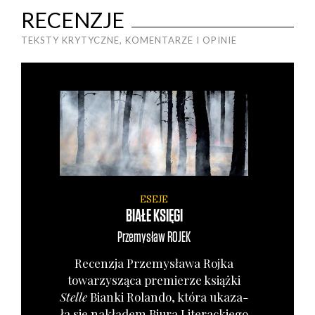
RECENZJE
TEKSTY KRYTYCZNE, KOMENTARZE I OPINIE
ESEJE
BIAŁE KSIĘGI
Przemysław
ROJEK
Recen­zja Prze­my­sła­wa Roj­ka
towa­rzy­szą­ca pre­mie­rze książ­ki
Stel­le
Bian­ki Rolan­do, któ­ra uka­za­
ła się nakła­dem Biu­ra Lite­rac­kie­go