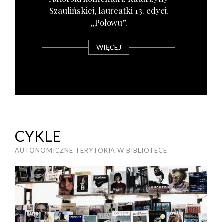
Szau­liń­skiej, lau­re­at­ki 13. edy­cji
„Poło­wu”.
WIĘCEJ
CYKLE
AUTONOMICZNE TERYTORIA W BIBLIOTECE